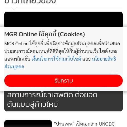
ข่าวที่เกี่ยวข้อง
นอกจากนี้ ยังมีเสวนาพิเศษในหัวข้อ “Best Practices
MGR Online ใช้คุกกี้ (Cookies)
Showcase” แลกเปลี่ยนมุมมองจากพื้นที่ต้นแบบโรงเรียนแสง
แห่งความหวังโมเดล จ.ชัยภูมิ และท่าอิฐโมเดล จ.นนทบุรี โดย
MGR Online ใช้คุกกี้ เพื่อจัดการข้อมูลส่วนบุคคลเพื่อนำเสนอ
น.ส.อัจฉรา อาษาสู้ นายอำเภอภักดีชุมพล พร้อมด้วน นายสม
ประสบการณ์คอนเทนต์ที่ดีที่สุดให้กับผู้อ่านบนเว็บไซต์ และ
ศักดิ์ สวามีชัย ผู้ใหญ่บ้านพัฒนาสามัคคี จ.ชัยภูมิ , นายกษมา ท่า
แอพพลิเคชั่น
เงื่อนไขการใช้งานเว็บไซต์
และ
นโยบายสิทธิ
ส่วนบุคคล
อิฐ ผู้ใหญ่บ้านชุมชนมัสยิดท่าอิฐ จ.นนทบุรี และ ผู้ผ่านการ
70
บำบัด ร่วมเสวนา และช่วงท้ายของกิจกรรมเป็นการส่งต่อกำลังใจ
รับทราบ
ป.ป.ส.ขับเคลื่อน Best Practice พลิก
จากต้นแบบผู้ที่สามารถเลิกยาเสพติดได้ด้วยพลังใจของตนเอง
สะท้อนถึงความมุ่งมั่นและการกล้าเปลี่ยนชีวิต ซึ่งสำนักงาน
สถานการณ์ยาเสพติด ต่อยอด
ป.ป.ส. ได้สนับสนุนทุนประกอบอาชีพให้ได้สร้างชีวิตใหม่ แสดง
ต้นแบบสู่ก้าวใหม่
ให้เห็นว่า “เมื่อพลังใจของผู้เลิกยา เชื่อมต่อกับการสนับสนุนจาก
ภาครัฐ การกลับคืนสู่สังคมอย่างมีคุณค่า จึงเป็นจริงได้และยั่งยืน”
"ปานเทพ" เปิดเอกสาร UNODC