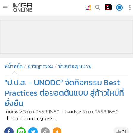
•
หน้าหลัก
•
ทันเหตุการณ์
•
ภาคใต้
•
ภูมิภาค
•
Online Section
หน้าหลัก
อาชญากรรม
ข่าวอาชญากรรม
•
บันเทิง
•
ผู้จัดการรายวัน
"ป.ป.ส. - UNODC" จัดกิจกรรม Best
•
คอลัมนิสต์
Practices ต่อยอดต้นแบบ สู่ก้าวใหม่ที่
•
ละคร
ยั่งยืน
•
CbizReview
เผยแพร่:
3 ก.ย. 2568 16:50
ปรับปรุง:
3 ก.ย. 2568 16:50
•
Cyber BIZ
โดย: ทีมข่าวอาชญากรรม
•
ผู้จัดกวน
31