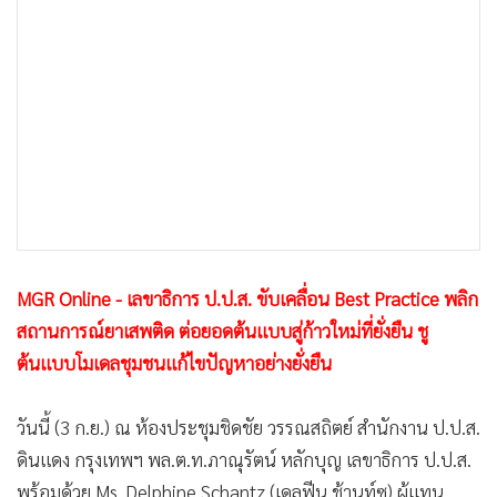
•
เกม
•
วิทยาศาสตร์
•
SMEs
•
หุ้น
•
อินโดจีน
•
กองทุนรวม
•
Celeb Online
•
Factcheck
•
ญี่ปุ่น
MGR Online - เลขาธิการ ป.ป.ส. ขับเคลื่อน Best Practice พลิก
•
News1
สถานการณ์ยาเสพติด ต่อยอดต้นแบบสู่ก้าวใหม่ที่ยั่งยืน ชู
•
Gotomanager
ต้นแบบโมเดลชุมชนแก้ไขปัญหาอย่างยั่งยืน
วันนี้ (3 ก.ย.) ณ ห้องประชุมชิดชัย วรรณสถิตย์ สำนักงาน ป.ป.ส.
ดินแดง กรุงเทพฯ พล.ต.ท.ภาณุรัตน์ หลักบุญ เลขาธิการ ป.ป.ส.
พร้อมด้วย Ms. Delphine Schantz (เดลฟีน ช้านท์ซ) ผู้แทน