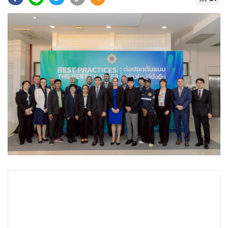
•
Good health & Well-being
•
Green Innovation & SD
•
Management & HR
•
MGR Live
•
Infographic
•
การเมือง
•
ท่องเที่ยว
•
กีฬา
•
ต่างประเทศ
•
Special Scoop
•
เศรษฐกิจ-ธุรกิจ
•
จีน
•
ชุมชน-คุณภาพชีวิต
•
อาชญากรรม
•
Motoring