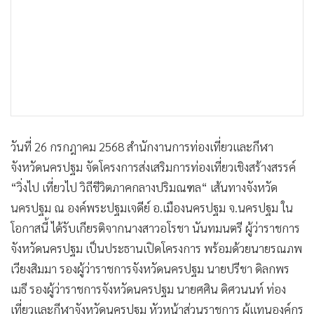
•
เกม
•
วิทยาศาสตร์
•
SMEs
•
หุ้น
•
อินโดจีน
•
กองทุนรวม
•
Celeb Online
วันที่ 26 กรกฎาคม 2568 สำนักงานการท่องเที่ยวและกีฬา
•
Factcheck
จังหวัดนครปฐม จัดโครงการส่งเสริมการท่องเที่ยวเชิงสร้างสรรค์
•
ญี่ปุ่น
“วิ่งไป เที่ยวไป วิถีชีวิตภาคกลางปริมณฑล“ เส้นทางจังหวัด
นครปฐม ณ องค์พระปฐมเจดีย์ อ.เมืองนครปฐม จ.นครปฐม ใน
•
News1
โอกาสนี้ ได้รับเกียรติจากนางสาวอโรชา นันทมนตรี ผู้ว่าราชการ
•
Gotomanager
จังหวัดนครปฐม เป็นประธานเปิดโครงการ พร้อมด้วยนายรณภพ
เวียงสิมมา รองผู้ว่าราชการจังหวัดนครปฐม นายปรีชา ดิลกพร
เมธี รองผู้ว่าราชการจังหวัดนครปฐม นายศศิน ดิศวนนท์ ท่อง
เที่ยวและกีฬาจังหวัดนครปฐม หัวหน้าส่วนราชการ ผู้แทนองค์กร