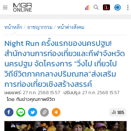
•
หน้าหลัก
หน้าหลัก
อาชญากรรม
หน้าต่างสังคม
•
ทันเหตุการณ์
•
Night Run ครั้งแรกของนครปฐม!
ภาคใต้
•
ภูมิภาค
สำนักงานการท่องเที่ยวและกีฬาจังหวัด
•
Online Section
นครปฐม จัดโครงการ “วิ่งไป เที่ยวไป
•
บันเทิง
วิถีชีวิตภาคกลางปริมณฑล”ส่งเสริม
•
ผู้จัดการรายวัน
การท่องเที่ยวเชิงสร้างสรรค์
•
คอลัมนิสต์
เผยแพร่:
27 ก.ค. 2568 15:57
ปรับปรุง:
27 ก.ค. 2568 15:57
•
ละคร
โดย: ทีมข่าวคุณภาพชีวิต
•
CbizReview
185
•
Cyber BIZ
•
ผู้จัดกวน