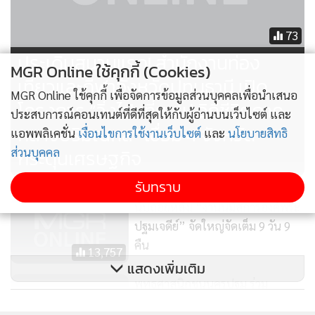
73
ประเดิมสนามแรก! สำนักงานท่อง
MGR Online ใช้คุกกี้ (Cookies)
เที่ยวและกีฬาจังหวัดปทุมธานี เปิด
MGR Online ใช้คุกกี้ เพื่อจัดการข้อมูลส่วนบุคคลเพื่อนำเสนอ
โครงการ “วิ่งไป เที่ยวไป วิถีชีวิตภาค
ประสบการณ์คอนเทนต์ที่ดีที่สุดให้กับผู้อ่านบนเว็บไซต์ และ
กลางปริมณฑล” เชื่อม 4 จังหวัด
แอพพลิเคชั่น
เงื่อนไขการใช้งานเว็บไซต์
และ
นโยบายสิทธิ
กระตุ้นเศรษฐกิจ
ส่วนบุคคล
รับทราบ
นับถอยหลัง! “งานนมัสการองค์พระ
ปฐมเจดีย์” จัดใหญ่จัดเต็ม 9 วัน 9
คืน
13,757
แสดงเพิ่มเติม
พุทธศาสนิกชนนครปฐม ร่วม
กิจกรรมวันมาฆบูชา ปี 67