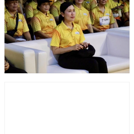
•
Good health & Well-being
•
Green Innovation & SD
•
Management & HR
•
MGR Live
•
Infographic
•
การเมือง
•
ท่องเที่ยว
•
กีฬา
•
ต่างประเทศ
•
Special Scoop
•
เศรษฐกิจ-ธุรกิจ
•
จีน
•
ชุมชน-คุณภาพชีวิต
•
อาชญากรรม
•
Motoring