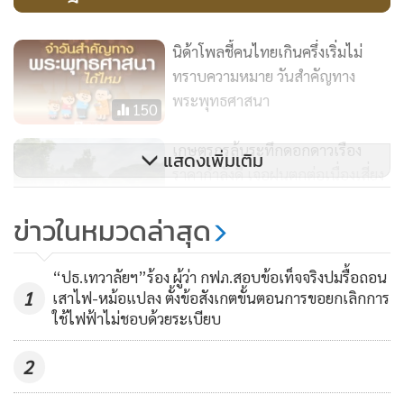
นิด้าโพลชี้คนไทยเกินครึ่งเริ่มไม่
ทราบความหมาย วันสำคัญทาง
พระพุทธศาสนา
150
เกษตรกรลุ้นระทึกดอกดาวเรือง
แสดงเพิ่มเติม
ราคากำลังดี เจอฝนตกต่อเนื่องเสี่ยง
รากเน่าล้มตาย
125
ข่าวในหมวดล่าสุด
BAM จัดกิจกรรม “สงกรานต์สืบสาน
ประเพณีไทย ร้อยดวงใจพี่น้องชาว
“ปธ.เทวาลัยฯ”ร้อง ผู้ว่า กฟภ.สอบข้อเท็จจริงปมรื้อถอน
1
BAM” สร้างความสุขให้ลูกค้าและ
เสาไฟ-หม้อแปลง ตั้งข้อสังเกตขั้นตอนการขอยกเลิกการ
60
ใช้ไฟฟ้าไม่ชอบด้วยระเบียบ
พนักงาน
2