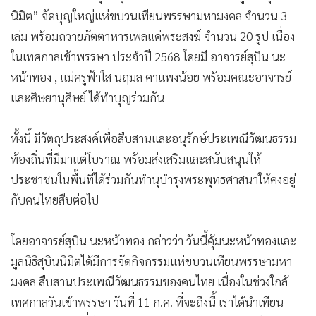
•
เกม
นิมิต” จัดบุญใหญ่แห่ขบวนเทียนพรรษามหามงคล จำนวน 3
•
วิทยาศาสตร์
เล่ม พร้อมถวายภัตตาหารเพลแด่พระสงฆ์ จำนวน 20 รูป เนื่อง
•
SMEs
ในเทศกาลเข้าพรรษา ประจำปี 2568 โดยมี อาจารย์สุบิน นะ
หน้าทอง , แม่ครูฟ้าใส นฤมล คาแพงน้อย พร้อมคณะอาจารย์
•
หุ้น
และศิษยานุศิษย์ ได้ทำบุญร่วมกัน
•
อินโดจีน
•
กองทุนรวม
ทั้งนี้ มีวัตถุประสงค์เพื่อสืบสานและอนุรักษ์ประเพณีวัฒนธรรม
•
Celeb Online
ท้องถิ่นที่มีมาแต่โบราณ พร้อมส่งเสริมและสนับสนุนให้
•
Factcheck
ประชาชนในพื้นที่ได้ร่วมกันทำนุบำรุงพระพุทธศาสนาให้คงอยู่
•
ญี่ปุ่น
กับคนไทยสืบต่อไป
•
News1
•
Gotomanager
โดยอาจารย์สุบิน นะหน้าทอง กล่าวว่า วันนี้คุ้มนะหน้าทองและ
มูลนิธิสุบินนิมิตได้มีการจัดกิจกรรมแห่ขบวนเทียนพรรษามหา
มงคล สืบสานประเพณีวัฒนธรรมของคนไทย เนื่องในช่วงใกล้
เทศกาลวันเข้าพรรษา วันที่ 11 ก.ค. ที่จะถึงนี้ เราได้นำเทียน