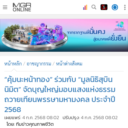
•
หน้าหลัก
•
ทันเหตุการณ์
•
ภาคใต้
•
ภูมิภาค
•
Online Section
หน้าหลัก
อาชญากรรม
หน้าต่างสังคม
•
บันเทิง
•
ผู้จัดการรายวัน
“คุ้มนะหน้าทอง” ร่วมกับ “มูลนิธิสุบิน
•
คอลัมนิสต์
นิมิต” จัดบุญใหญ่มอบแสงแห่งธรรม
•
ละคร
ถวายเทียนพรรษามหามงคล ประจำปี
•
CbizReview
2568
•
Cyber BIZ
เผยแพร่:
4 ก.ค. 2568 08:02
ปรับปรุง:
4 ก.ค. 2568 08:02
•
ผู้จัดกวน
โดย: ทีมข่าวคุณภาพชีวิต