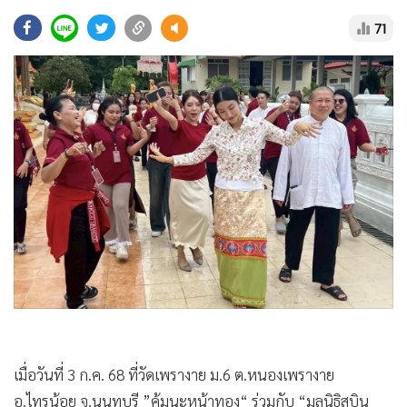
•
Good health & Well-being
71
•
Green Innovation & SD
•
Management & HR
•
MGR Live
•
Infographic
•
การเมือง
•
ท่องเที่ยว
•
กีฬา
•
ต่างประเทศ
•
Special Scoop
•
เศรษฐกิจ-ธุรกิจ
•
จีน
•
ชุมชน-คุณภาพชีวิต
•
อาชญากรรม
เมื่อวันที่ 3 ก.ค. 68 ที่วัดเพรางาย ม.6 ต.หนองเพรางาย
•
Motoring
อ.ไทรน้อย จ.นนทบุรี ”คุ้มนะหน้าทอง“ ร่วมกับ “มูลนิธิสุบิน