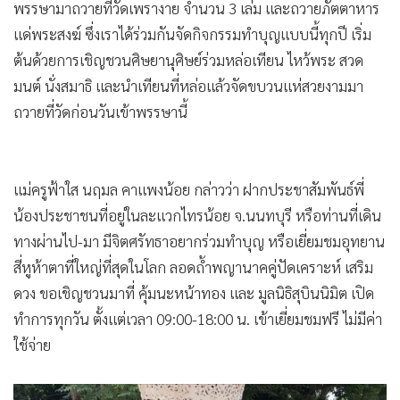
พรรษามาถวายที่วัดเพรางาย จำนวน 3 เล่ม และถวายภัตตาหาร
แด่พระสงฆ์ ซึ่งเราได้ร่วมกันจัดกิจกรรมทำบุญแบบนี้ทุกปี เริ่ม
ต้นด้วยการเชิญชวนศิษยานุศิษย์ร่วมหล่อเทียน ไหว้พระ สวด
มนต์ นั่งสมาธิ และนำเทียนที่หล่อแล้วจัดขบวนแห่สวยงามมา
ถวายที่วัดก่อนวันเข้าพรรษานี้
แม่ครูฟ้าใส นฤมล คาแพงน้อย กล่าวว่า ฝากประชาสัมพันธ์พี่
น้องประชาชนที่อยู่ในละแวกไทรน้อย จ.นนทบุรี หรือท่านที่เดิน
ทางผ่านไป-มา มีจิตศรัทธาอยากร่วมทำบุญ หรือเยี่ยมชมอุทยาน
สี่หูห้าตาที่ใหญ่ที่สุดในโลก ลอดถ้ำพญานาคคู่ปัดเคราะห์ เสริม
ดวง ขอเชิญชวนมาที่ คุ้มนะหน้าทอง และ มูลนิธิสุบินนิมิต เปิด
ทำการทุกวัน ตั้งแต่เวลา 09:00-18:00 น. เข้าเยี่ยมชมฟรี ไม่มีค่า
ใช้จ่าย