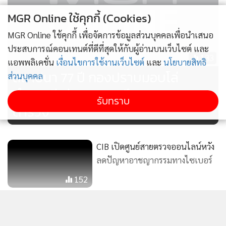
MGR Online ใช้คุกกี้ (Cookies)
MGR Online ใช้คุกกี้ เพื่อจัดการข้อมูลส่วนบุคคลเพื่อนำเสนอ
ประสบการณ์คอนเทนต์ที่ดีที่สุดให้กับผู้อ่านบนเว็บไซต์ และ
133
แอพพลิเคชั่น
เงื่อนไขการใช้งานเว็บไซต์
และ
นโยบายสิทธิ
สถาปนา 77 ปี กองปราบมอบโล่
ส่วนบุคคล
ตำรวจดีเด่น-ทุนการศึกษาบุตรหลาน
รับทราบ
ตำรวจ
CIB เปิดศูนย์สายตรวจออนไลน์หวัง
ลดปัญหาอาชญากรรมทางไซเบอร์
152
วงการธุรกิจสูญเสียบุคคลสำคัญ
“วานิช ไชยวรรณ” เจ้าสัวใหญ่แห่ง
แสดงเพิ่มเติม