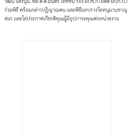
วัฒน์ แสงนุ่ม, พล.ต.ต.มนตรี เทศขัน รอง ผบช.ก.(อดีต ผบก.ป.)
ร่วมพิธี พร้อมกล่าวปฏิญาณตน และพิธีมอบรางวัลหนุมานชาญ
สมร และโล่ประกาศเกียรติคุณผู้มีอุปการะคุณต่อหน่วยงาน