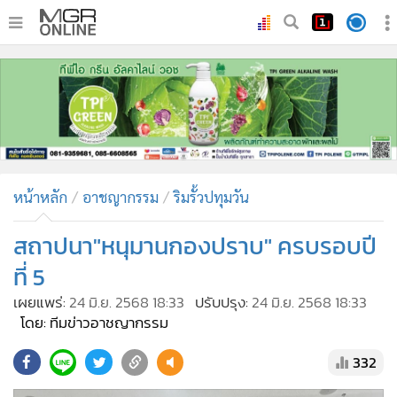
•
หน้าหลัก
•
ทันเหตุการณ์
•
ภาคใต้
•
ภูมิภาค
•
Online Section
หน้าหลัก
อาชญากรรม
ริมรั้วปทุมวัน
•
บันเทิง
•
ผู้จัดการรายวัน
สถาปนา"หนุมานกองปราบ" ครบรอบปี
•
คอลัมนิสต์
ที่ 5
•
ละคร
เผยแพร่:
24 มิ.ย. 2568 18:33
ปรับปรุง:
24 มิ.ย. 2568 18:33
•
CbizReview
โดย: ทีมข่าวอาชญากรรม
•
Cyber BIZ
332
•
ผู้จัดกวน