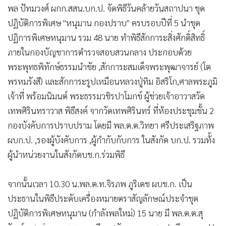
พล ปัทมวงศ์ ผกก.สสน.บก.ป. จัดพิธีวันคล้ายวันสถาปนา ชุด
•
เกม
ปฏิบัติการพิเศษ "หนุมาน กองปราบ" ครบรอบปีที่ 5 นำชุด
•
วิทยาศาสตร์
ปฏิการพิเศษหนุมาน รวม 48 นาย ทำพิธีสักการะสิ่งศักดิ์สิทธิ์
•
SMEs
ภายในกองบัญชาการตำรวจสอบสวนกลาง ประกอบด้วย
•
หุ้น
พระพุทธพิทักษ์ธรรมนำชัย ,สักการะสมเด็จพระพุฒาจารย์ (โต
•
อินโดจีน
พรหมรังสี) และสักการะรูปเหมือนหลวงปู่ทิม อิสริโก,ศาลพระภูมิ
•
กองทุนรวม
เจ้าที่ พร้อมนิมนต์ พระธรรมวชิรปาโมกข์ ผู้ช่วยเจ้าอาวาสวัด
•
Celeb Online
เทพศิรินทราวาส พิธีสงค์ จากวัดเทพศิรินทร์ ที่ห้องประชุมชั้น 2
•
Factcheck
กองบังคับการปราบปราม โดยมี พล.ต.ต.วิทยา ศรีประเสริฐภาพ
•
ญี่ปุ่น
ผบก.ป. ,รองผู้บังคับการ ,ผู้กำกับกับการ ในสังกัด บก.ป. รวมท้้ง
•
News1
ผู้นำหน่วยงานในสังกัดบช.ก.ร่วมพิธี
•
Gotomanager
จากนั้นเวลา 10.30 น.พล.ต.ท.จิรภพ ภูริเดช ผบช.ก. เป็น
ประธานในพิธีประดับเครื่องหมายตราสัญลักษณ์ประจำชุด
ปฏิบัติการพิเศษหนุมาน (กำลังพลใหม่) 15 นาย มี พล.ต.ต.สุ