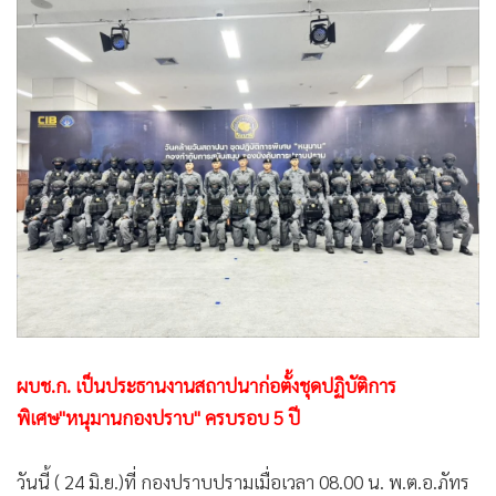
•
Good health & Well-being
•
Green Innovation & SD
•
Management & HR
•
MGR Live
•
Infographic
•
การเมือง
•
ท่องเที่ยว
•
กีฬา
•
ต่างประเทศ
•
Special Scoop
•
เศรษฐกิจ-ธุรกิจ
•
จีน
ผบช.ก. เป็นประธานงานสถาปนาก่อตั้งชุดปฏิบัติการ
•
ชุมชน-คุณภาพชีวิต
พิเศษ"หนุมานกองปราบ" ครบรอบ 5 ปี
•
อาชญากรรม
•
Motoring
วันนี้ ( 24 มิ.ย.)ที่ กองปราบปรามเมื่อเวลา 08.00 น. พ.ต.อ.ภัทร