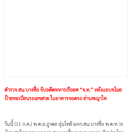
•
เกม
•
วิทยาศาสตร์
•
SMEs
•
หุ้น
•
อินโดจีน
•
กองทุนรวม
•
Celeb Online
•
Factcheck
•
ญี่ปุ่น
•
News1
ตำรวจ สน.บางซื่อ จับอดีตทหารเรือยศ “จ.ท.” หลังแอบขโมย
•
Gotomanager
ป้ายทะเบียนรถเลขสวย ในอาคารจอดรถ ย่านพญาไท
วันนี้ (11 ก.ค.) พ.ต.อ.ภูวดล อุ่นโพธิ ผกก.สน.บางซื่อ พ.ต.ท.วร