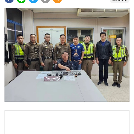
•
Good health & Well-being
•
Green Innovation & SD
•
Management & HR
•
MGR Live
•
Infographic
•
การเมือง
•
ท่องเที่ยว
•
กีฬา
•
ต่างประเทศ
•
Special Scoop
•
เศรษฐกิจ-ธุรกิจ
•
จีน
•
ชุมชน-คุณภาพชีวิต
•
อาชญากรรม
•
Motoring