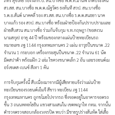
ภัทร สุขไทย รอง ผกก.ป. สน.บางซื่อ พ.ต.ท.มานพ เกิดประโคน
สว.สส. สน.บางซื่อ พ.ต.ต.ณัฐวัตร ธงทันที สวป. สน.บางซื่อ
ร.ต.อ.สันต์ นาคคลี่ รอง สว.สส. สน.บางซื่อ ร.ต.ต.สนธยา นาค
บางแก้ว รอง สวป. สน.บางซื่อ พร้อมฝ่ายป้องกันปราบปรามและ
ฝ่ายสืบสวน สน.บางซื่อ ร่วมกันจับกุม จ.ท.กฤษฎา (ขอสงวน
นามสกุล) อายุ 44 ปี พร้อมของกลางแผ่นป้ายทะเบียนรถ
หมายเลข ภฐ 1144 กรุงเทพมหานคร 2 แผ่น อาวุธปืนขนาด .22
จำนวน 1 กระบอก เครื่องกระสุนปืนขนาด .22 จำนวน 61 นัด
มีดสปาต้า พร้อมฝัก 2 เล่ม ไขควงขนาดเล็ก 2 อัน และรถยนต์เม
อร์เซเดส-เบนซ์ สีเทา 1 คัน
การจับกุมครั้งนี้ สืบเนื่องมาจากมีผู้เสียหายแจ้งว่าแผ่นป้าย
ทะเบียนของรถยนต์เอ็มจี สีขาว ทะเบียน ภฐ 1144
กรุงเทพมหานคร ถูกขโมยไปจากรถ ซึ่งจอดอยู่ในอาคารจอดรถ
ชั้น 3 ถนนพหลโยธิน แขวงสามเสนใน เขตพญาไท กทม. จากนั้น
ตำรวจตรวจสอบกล้องวงจรปิด พบว่า มีชายรูปร่างสันทัด ใส่เสื้อ