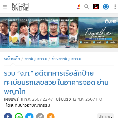
•
หน้าหลัก
•
ทันเหตุการณ์
•
ภาคใต้
•
ภูมิภาค
•
Online Section
หน้าหลัก
อาชญากรรม
ข่าวอาชญากรรม
•
บันเทิง
•
ผู้จัดการรายวัน
รวบ “จ.ท.” อดีตทหารเรือลักป้าย
•
คอลัมนิสต์
ทะเบียนรถเลขสวย ในอาคารจอด ย่าน
•
ละคร
พญาไท
•
CbizReview
เผยแพร่:
11 ก.ค. 2567 22:47
ปรับปรุง:
12 ก.ค. 2567 11:01
•
Cyber BIZ
โดย: ทีมข่าวอาชญากรรม
•
ผู้จัดกวน
306