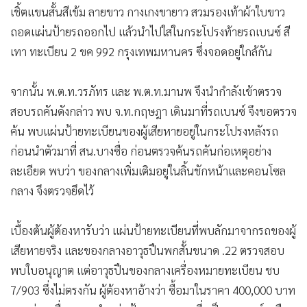
เชิ้ตแขนสั้นสีเข้ม ลายขาว กางเกงขายาว สวมรองเท้าผ้าใบขาว
ถอดแผ่นป้ายรถออกไป แล้วนำไปใส่ในกระโปรงท้ายรถเบนซ์ สี
เทา ทะเบียน 2 ขค 992 กรุงเทพมหานคร ซึ่งจอดอยู่ใกล้กัน
จากนั้น พ.ต.ท.วรภัทร และ พ.ต.ท.มานพ จึงนำกำลังเข้าตรวจ
สอบรถคันดังกล่าว พบ จ.ท.กฤษฎา เดินมาที่รถเบนซ์ จึงขอตรวจ
ค้น พบแผ่นป้ายทะเบียนของผู้เสียหายอยู่ในกระโปรงหลังรถ
ก่อนนำตัวมาที่ สน.บางซื่อ ก่อนตรวจค้นรถคันก่อเหตุอย่าง
ละเอียด พบว่า ของกลางเพิ่มเติมอยู่ในลิ้นชักหน้าและคอนโซล
กลาง จึงตรวจยึดไว้
เบื้องต้นผู้ต้องหารับว่า แผ่นป้ายทะเบียนที่พบลักมาจากรถของผู้
เสียหายจริง และของกลางอาวุธปืนพกสั้นขนาด .22 ตรวจสอบ
พบใบอนุญาต แต่อาวุธปืนของกลางเครื่องหมายทะเบียน ชบ
7/903 ซึ่งไม่ตรงกัน ผู้ต้องหาอ้างว่า ซื้อมาในราคา 400,000 บาท