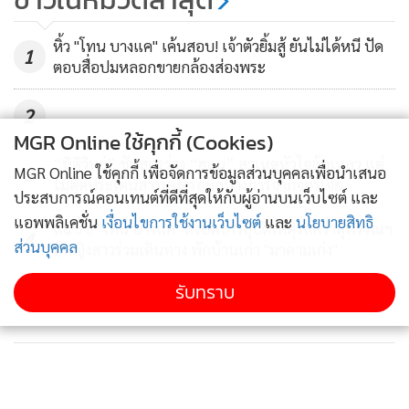
ผ่านออนไลน์ จอง 10,000 บาทรับ
ส่วนลด 50,000 บาท
7,365
หิ้ว "โทน บางแค" เค้นสอบ! เจ้าตัวยิ้มสู้ ยันไม่ได้หนี ปัด
1
ตอบสื่อปมหลอกขายกล้องส่องพระ
2
MGR Online ใช้คุกกี้ (Cookies)
“นิติวิทย์” ชันสูตรร่าง “ฮลุน” สาเหตุหัวใจล้มเหลว แต่
3
MGR Online ใช้คุกกี้ เพื่อจัดการข้อมูลส่วนบุคคลเพื่อนำเสนอ
ไม่ตัดประเด็นสารเคมี รอผลทางการจากจอร์เจีย
ประสบการณ์คอนเทนต์ที่ดีที่สุดให้กับผู้อ่านบนเว็บไซต์ และ
แอพพลิเคชั่น
เงื่อนไขการใช้งานเว็บไซต์
และ
นโยบายสิทธิ
แฉซ้ำ! "โทน บางแค" สั่งปิดข่าวอุบัติเหตุรถคว่ำสุพรรณฯ
4
ส่วนบุคคล
มีหญิงสาวร่วมเดินทาง พักบ้านเก่า "มาดามเก่ง"
รับทราบ
ข่าวอื่นในหมวด