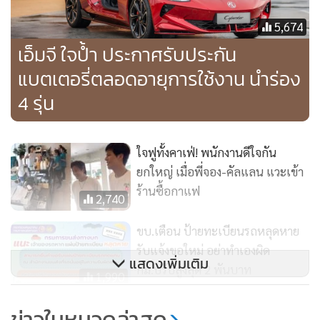
5,674
เอ็มจี ใจป้ำ ประกาศรับประกัน
แบตเตอรี่ตลอดอายุการใช้งาน นำร่อง
4 รุ่น
ใจฟูทั้งคาเฟ่! พนักงานดีใจกัน
ยกใหญ่ เมื่อพี่จอง-คัลแลน แวะเข้า
ร้านซื้อกาแฟ
2,740
ขบ.เตือน ป้ายทะเบียนรถหลุดหาย
รับแจ้งขอใหม่ อย่าทำเองผิด
แสดงเพิ่มเติม
กม.ปรับสูงสุด 2 พันบาท
1,990
เอ็มจี เปิดจอง MG CYBERSTER
ข่าวในหมวดล่าสุด