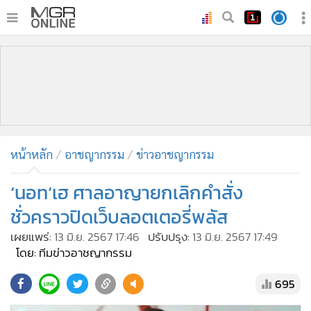
•
หน้าหลัก
•
ทันเหตุการณ์
•
ภาคใต้
•
ภูมิภาค
•
Online Section
หน้าหลัก
อาชญากรรม
ข่าวอาชญากรรม
•
บันเทิง
•
ผู้จัดการรายวัน
‘นอท’เฮ ศาลอาญายกเลิกคำสั่ง
•
คอลัมนิสต์
ชั่วคราวปิดเว็บลอตเตอรี่พลัส
•
ละคร
เผยแพร่:
13 มิ.ย. 2567 17:46
ปรับปรุง:
13 มิ.ย. 2567 17:49
•
CbizReview
โดย: ทีมข่าวอาชญากรรม
•
Cyber BIZ
695
•
ผู้จัดกวน