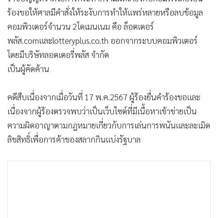
•
เกม
ร้องขอให้ศาลมีคำสั่งให้ระงับการทำให้แพร่หลายหรือลบข้อมูล
•
วิทยาศาสตร์
คอมพิวเตอร์จำนวน 2โดเมนเนม คือ ล็อตเตอร์
•
SMEs
พลัส.comและlotteryplus.co.th ออกจากระบบคอมพิวเตอร์
•
หุ้น
โดยมีบริษัทลอตเตอรี่พลัส จำกัด
•
อินโดจีน
เป็นผู้คัดค้าน
•
กองทุนรวม
คดีสืบเนื่องจากเมื่อวันที่ 17 พ.ค.2567 ผู้ร้องยื่นคำร้องขอและ
•
Celeb Online
เนื่องจากผู้ร้องตรวจพบว่าเป็นเว็บไซต์ที่มีเนื้อหาเข้าข่ายเป็น
•
Factcheck
ความผิดอาญาตามกฎหมายเกี่ยวกับการเล่นการพนันและละเมิด
•
ญี่ปุ่น
ลิขสิทธิ์เพื่อการค้าของสลากกินแบ่งรัฐบาล
•
News1
•
Gotomanager