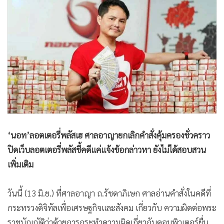
•
Good health & Well-being
•
Green Innovation & SD
•
Management & HR
•
MGR Live
•
Infographic
•
การเมือง
•
ท่องเที่ยว
•
กีฬา
•
ต่างประเทศ
‘นอท’ลอตเตอรี่พลัสเฮ ศาลอาญายกเลิกคำสั่งคุ้มครองชั่วคราว
•
Special Scoop
ปิดเว็บลอตเตอรี่พลัสชี้คดีเเค่แจ้งข้อกล่าวหา ยังไม่ได้สอบสวน
•
เศรษฐกิจ-ธุรกิจ
เพิ่มเติม
•
จีน
•
ชุมชน-คุณภาพชีวิต
วันนี้ (13 มิ.ย.) ที่ศาลอาญา ถ.รัชดาภิเษก ศาลอ่านคำสั่งในคดีที่
•
อาชญากรรม
กระทรวงดิจิทัลเพื่อเศรษฐกิจและสังคม เกี่ยวกับ ความผิดต่อพระ
•
Motoring
ราชบัญญัติว่าด้วยการกระทำความผิดเกี่ยวกับคอมพิวเตอร์ยื่น