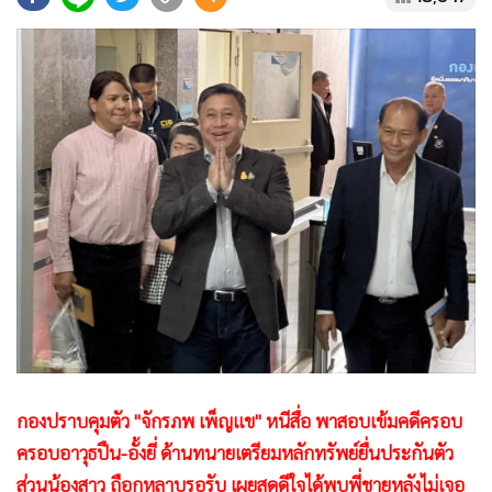
•
Good health & Well-being
•
Green Innovation & SD
•
Management & HR
•
MGR Live
•
Infographic
•
การเมือง
•
ท่องเที่ยว
•
กีฬา
•
ต่างประเทศ
•
Special Scoop
•
เศรษฐกิจ-ธุรกิจ
•
จีน
•
ชุมชน-คุณภาพชีวิต
กองปราบคุมตัว "จักรภพ เพ็ญแข" หนีสื่อ พาสอบเข้มคดีครอบ
•
อาชญากรรม
ครอบอาวุธปืน-อั้งยี่ ด้านทนายเตรียมหลักทรัพย์ยื่นประกันตัว
•
Motoring
ส่วนน้องสาว ถือกุหลาบรอรับ เผยสุดดีใจได้พบพี่ชายหลังไม่เจอ