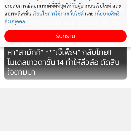
ใช้ประเทศไทย มั่นใจว่านายจักรภพ จะได้รับการประกันตัว
ประสบการณ์คอนเทนต์ที่ดีที่สุดให้กับผู้อ่านบนเว็บไซต์ และ
เพราะข้อกล่าวหาที่ผ่านมานั้น เป็นข้อกล่าวหาที่ไม่มีข้อเท็จจริง
16,365
แอพพลิเคชั่น
เงื่อนไขการใช้งานเว็บไซต์
และ
นโยบายสิทธิ
ส่วนการหายตัวไปถึง 15 ปี เนื่องจากนายจักรภพมีภารกิจอยู่ที่
เกมเข็น"ทนายตั้ม" แฉ “บิ๊กต่อ” ทำ “ก๊
ส่วนบุคคล
ต่างประเทศ และ ประกอบกับอยู่ในช่วงที่รัฐบาลมาจาก
วนโจ๊ก”เครื่องรวน กระแสตีกลับจน
รับทราบ
รัฐประหาร ไม่เป็นประชาธิปไตย
“หวานเจี๊ยบ”ต้องแก้ลำ เล่นบทเรียก
หา“สามัคคี” **“เจ๊เพ็ญ” กลับไทย!!
ขณะที่นางณัฐนันท์ เพ็ญแข น้องสาวของนายจักรภพ ซึ่งเดินทาง
โมเดลเทวดาชั้น 14 ทำให้ลิ่วล้อ ตัดสิน
มารอรับพร้อมดอกกุหลาบในมือ กล่าวว่า ดีใจมาก ที่จะได้พบพี่
ใจตามมา
ชายหลังไม่เจอกันมา 15 ปี ซึ่งพี่ชายได้เล่าการเป็นอยู่ชีวิตในต่าง
แดนว่า มีชีวิตอยู่ตามอัตภาพ ส่วนแนวทางคดีหลังสอบสวนแล้ว
เสร็จ จะมีอยู่ 2 แนวทาง คือ ให้ประกันในชั้นสอบสวน หรือส่งไป
"ทวี"อ้าง"จักรภพ"กลับไทยเพราะ
ขออำนาจศาลฝากขัง ซึ่งจะมีสิทธิ์ยื่นขอประกันปล่อยตัวชั่วคราว
มั่นใจกระบวนการยุติธรรมมากขึ้น
ในชั้นศาลได้
แสดงเพิ่มเติม
62
เลขาธิการ กพฐ.สั่งสอบข้อเท็จจริง
ข่าวในหมวดล่าสุด