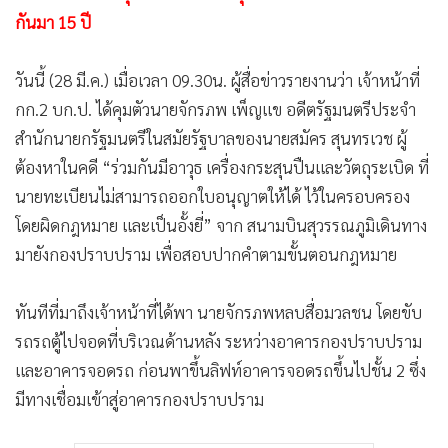
•
เกม
กันมา 15 ปี
•
วิทยาศาสตร์
•
SMEs
วันนี้ (28 มี.ค.) เมื่อเวลา 09.30น. ผู้สื่อข่าวรายงานว่า เจ้าหน้าที่
กก.2 บก.ป. ได้คุมตัวนายจักรภพ เพ็ญแข อดีตรัฐมนตรีประจำ
•
หุ้น
สำนักนายกรัฐมนตรีในสมัยรัฐบาลของนายสมัคร สุนทรเวช ผู้
•
อินโดจีน
ต้องหาในคดี “ร่วมกันมีอาวุธ เครื่องกระสุนปืนและวัตถุระเบิด ที่
•
กองทุนรวม
นายทะเบียนไม่สามารถออกใบอนุญาตให้ได้ ไว้ในครอบครอง
•
Celeb Online
โดยผิดกฎหมาย และเป็นอั้งยี่” จาก สนามบินสุวรรณภูมิเดินทาง
•
Factcheck
มายังกองปราบปราม เพื่อสอบปากคำตามขั้นตอนกฎหมาย
•
ญี่ปุ่น
•
News1
ทันทีที่มาถึงเจ้าหน้าที่ได้พา นายจักรภพหลบสื่อมวลชน โดยขับ
•
Gotomanager
รถรถตู้ไปจอดที่บริเวณด้านหลัง ระหว่างอาคารกองปราบปราม
และอาคารจอดรถ ก่อนพาขึ้นลิฟท์อาคารจอดรถขึ้นไปชั้น 2 ซึ่ง
มีทางเชื่อมเข้าสู่อาคารกองปราบปราม