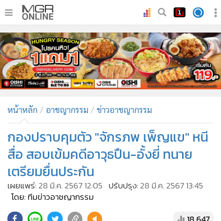
•
หน้าหลัก
•
ทันเหตุการณ์
•
ภาคใต้
•
ภูมิภาค
•
Online Section
หน้าหลัก
อาชญากรรม
ข่าวอาชญากรรม
•
บันเทิง
•
ผู้จัดการรายวัน
กองปราบคุมตัว "จักรภพ เพ็ญแข" หนี
•
คอลัมนิสต์
สื่อ สอบเข้มคดีอาวุธปืน-อั้งยี่ ทนาย
•
ละคร
เตรียมยื่นประกัน
•
CbizReview
เผยแพร่:
28 มี.ค. 2567 12:05
ปรับปรุง:
28 มี.ค. 2567 13:45
•
Cyber BIZ
โดย: ทีมข่าวอาชญากรรม
•
ผู้จัดกวน
18,647