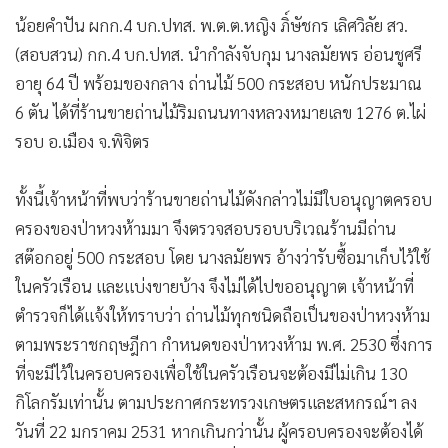
น้อยคำปัน ผกก.4 บก.ปทส. พ.ต.ต.หญิง ภิ์ษัชกร เลิศวิลัย สว.
(สอบสวน) กก.4 บก.ปทส. นำกำลังจับกุม นางลมัยพร อ่อนชูศรี
อายุ 64 ปี พร้อมของกลาง ถ่านไม้ 500 กระสอบ หนักประมาณ
6 ตัน ได้ที่ร้านขายถ่านไม้ริมถนนทางหลวงหมายเลข 1276 ต.ไผ่
รอบ อ.เมือง จ.พิจิตร
ทั้งนี้เจ้าหน้าที่พบว่าร้านขายถ่านไม้ดังกล่าวไม่มีใบอนุญาตครอบ
ครองของป่าหวงห้ามมา จึงตรวจสอบรอบบริเวณร้านมีถ่าน
สต๊อกอยู่ 500 กระสอบ โดย นางลมัยพร อ้างว่ารับซื้อมาเก็บไว้ใช้
ในครัวเรือน และแบ่งขายบ้าง จึงไม่ได้ไปขออนุญาต เจ้าหน้าที่
ตำรวจก็ได้แจ้งให้ทราบว่า ถ่านไม้ทุกชนิดถือเป็นของป่าหวงห้าม
ตามพระราชกฤษฎีกา กำหนดของป่าหวงห้าม พ.ศ. 2530 ซึ่งการ
ที่จะมีไว้ในครอบครองเพื่อใช้ในครัวเรือนจะต้องมีไม่เกิน 130
กิโลกรัมเท่านั้น ตามประกาศกระทรวงเกษตรและสหกรณ์ฯ ลง
วันที่ 22 มกราคม 2531 หากเกินกว่านั้น ผู้ครอบครองจะต้องได้