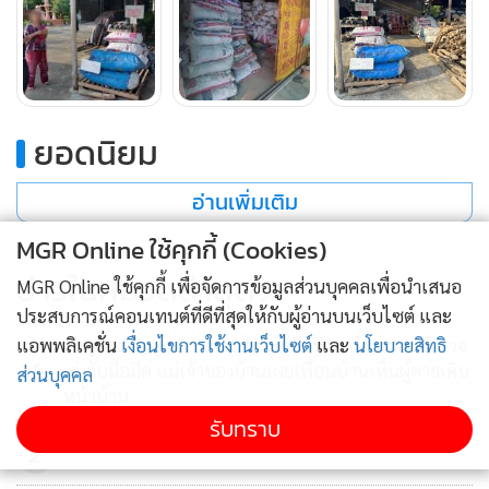
ก่อน เพราะสิ่งเหล่านี้ล้วนเป็นทรัพยากรอันมีค่าและควร
หวงแหน รักษาไว้ให้ลูกหลานสืบไป และการประกอบกิจการทุก
อย่างต้องขออนุญาตตามขั้นตอนให้ถูกต้อง ถึงแม้ว่าจะเป็นวิถี
ชาวบ้าน แต่หากวิถีนั้นขัดต่อกฎหมาย ย่อมถูกดำเนินคดีอย่าง
หลีกเลี่ยงไม่ได้ ซึ่งการกระทำดังกล่าวจะมีอัตราโทษจำคุกไม่เกิน
ยอดนิยม
1 ปี หรือปรับไม่เกิน 10,000 บาท หรือทั้งจำทั้งปรับ
อ่านเพิ่มเติม
MGR Online ใช้คุกกี้ (Cookies)
ข่าวในหมวดล่าสุด
MGR Online ใช้คุกกี้ เพื่อจัดการข้อมูลส่วนบุคคลเพื่อนำเสนอ
ประสบการณ์คอนเทนต์ที่ดีที่สุดให้กับผู้อ่านบนเว็บไซต์ และ
แอพพลิเคชั่น
เงื่อนไขการใช้งานเว็บไซต์
และ
นโยบายสิทธิ
เชิญดวงวิญญาณ “แชมป์” จุดเสียชีวิต พี่สาววอนตำรวจ
1
เร่งจับมือมีด แม่เจ้าของบ้านเผยเพื่อนบ้านเห็นผู้ตายเดิน
ส่วนบุคคล
หน้าบ้าน
รับทราบ
2