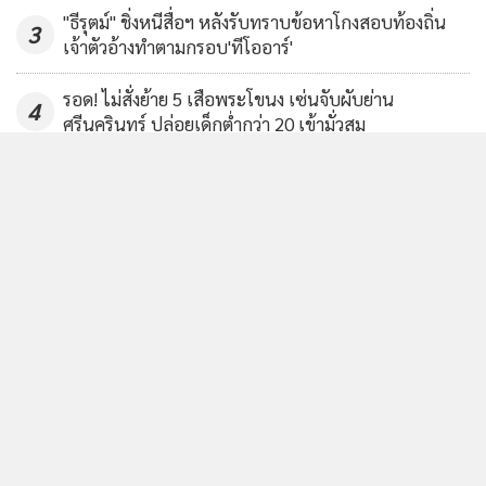
"ธีรุตม์" ชิ่งหนีสื่อฯ หลังรับทราบข้อหาโกงสอบท้องถิ่น
3
เจ้าตัวอ้างทำตามกรอบ'ทีโออาร์'
รอด! ไม่สั่งย้าย 5 เสือพระโขนง เซ่นจับผับย่าน
4
ศรีนครินทร์ ปล่อยเด็กต่ำกว่า 20 เข้ามั่วสุม
ข่าวอื่นในหมวด