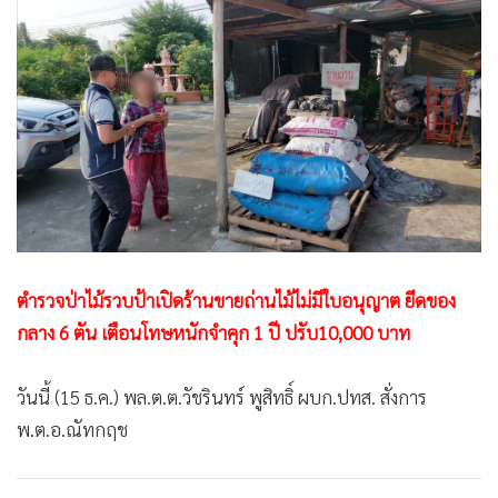
•
Good health & Well-being
•
Green Innovation & SD
•
Management & HR
•
MGR Live
•
Infographic
•
การเมือง
•
ท่องเที่ยว
•
กีฬา
•
ต่างประเทศ
ตำรวจป่าไม้รวบป้าเปิดร้านขายถ่านไม้ไม่มีใบอนุญาต ยึดของ
•
Special Scoop
กลาง 6 ตัน เตือนโทษหนักจำคุก 1 ปี ปรับ10,000 บาท
•
เศรษฐกิจ-ธุรกิจ
•
จีน
วันนี้ (15 ธ.ค.) พล.ต.ต.วัชรินทร์ พูสิทธิ์ ผบก.ปทส. สั่งการ
•
ชุมชน-คุณภาพชีวิต
พ.ต.อ.ณัทกฤช
•
อาชญากรรม
•
Motoring