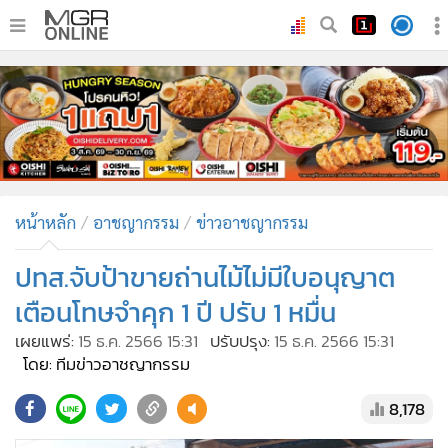
•
หน้าหลัก
•
ทันเหตุการณ์
•
ภาคใต้
•
ภูมิภาค
•
Online Section
หน้าหลัก
อาชญากรรม
ข่าวอาชญากรรม
•
บันเทิง
•
ผู้จัดการรายวัน
ปทส.จับป้าขายถ่านไม้ไม่มีใบอนุญาต
•
คอลัมนิสต์
เตือนโทษจำคุก 1 ปี ปรับ 1 หมื่น
•
ละคร
เผยแพร่:
15 ธ.ค. 2566 15:31
ปรับปรุง:
15 ธ.ค. 2566 15:31
•
CbizReview
โดย: ทีมข่าวอาชญากรรม
•
Cyber BIZ
8,178
•
ผู้จัดกวน