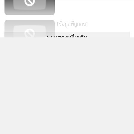
สารสนเทศของสถาบันการเงินและสถาบันการเงินเฉพาะกิจ
ภายในเดือนพฤศจิกายน
[ข้อมูลที่ถูกลบ]
โดยจะกำหนดให้ระบบโมบายแบงก์กิ้งของสถาบันการเงิน
แสดงเพิ่มเติม
สามารถขัดข้องถึงขนาดระบบต้องหยุดชะงักได้ไม่เกินเกิน 8
ชั่วโมงภายใน 1 ปี
[ข้อมูลที่ถูกลบ]
ข่าวในหมวดล่าสุด
ถ้าระบบล่มนานเกินกว่าที่ธนาคารแห่งประเทศไทยกำหนด
ข่าวลึกปมลับ : “โอ๋สืบ6”กลับมาผงาด จ่อติดยศ “พล
สถาบันการจะต้องรับโทษตามระดับของความรุนแรงเริ่มตั้งแต่
1
ตำรวจโท”
การตักเตือนเพื่อให้ปรับปรุงแก้ไข ไปจนถึงโทษสูงสุด คือ ปรับ
เป็นเงินสูงสุด 500,000 บาทต่อครั้ง และถ้ายังไม่ดำเนินการแก้ไข
ข่าวอื่นในหมวด
จะปรับเงินเพิ่ม 5,000 บาทต่อวัน
นายภิญโญ ตรีเพชราภรณ์ ผู้อำนวยการ ฝ่ายกำกับและตรวจ
สอบความเสี่ยงด้านเทคโนโลยีสารสนเทศ ธนาคารแห่ง