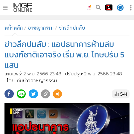
•
หน้าหลัก
หน้าหลัก
อาชญากรรม
ข่าวลึกปมลับ
•
ทันเหตุการณ์
•
ข่าวลึกปมลับ : แอปธนาคารห้ามล่ม
ภาคใต้
•
ภูมิภาค
แบงก์ชาติเอาจริง เริ่ม พ.ย. โทษปรับ 5
•
Online Section
แสน
•
บันเทิง
เผยแพร่:
2 พ.ย. 2566 23:48
ปรับปรุง:
2 พ.ย. 2566 23:48
•
ผู้จัดการรายวัน
โดย: ทีมข่าวอาชญากรรม
•
คอลัมนิสต์
541
•
ละคร
•
CbizReview
•
Cyber BIZ
•
ผู้จัดกวน