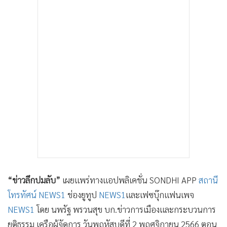
•
เกม
•
วิทยาศาสตร์
•
SMEs
•
หุ้น
•
อินโดจีน
•
กองทุนรวม
•
Celeb Online
•
Factcheck
•
ญี่ปุ่น
•
News1
•
Gotomanager
“ข่าวลึกปมลับ”
เผยแพร่ทางแอปพลิเคชั่น SONDHI APP
สถานี
โทรทัศน์ NEWS1
ช่องยูทูป
NEWS1
และเฟซบุ๊กแฟนเพจ
NEWS1
โดย นพรัฐ พรวนสุข บก.ข่าวการเมืองและกระบวนการ
ยุติธรรม เครือผู้จัดการ วันพฤหัสบดีที่ 2 พฤศจิกายน 2566 ตอน