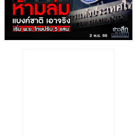
•
Good health & Well-being
•
Green Innovation & SD
•
Management & HR
•
MGR Live
•
Infographic
•
การเมือง
•
ท่องเที่ยว
•
กีฬา
•
ต่างประเทศ
•
Special Scoop
•
เศรษฐกิจ-ธุรกิจ
•
จีน
•
ชุมชน-คุณภาพชีวิต
•
อาชญากรรม
•
Motoring