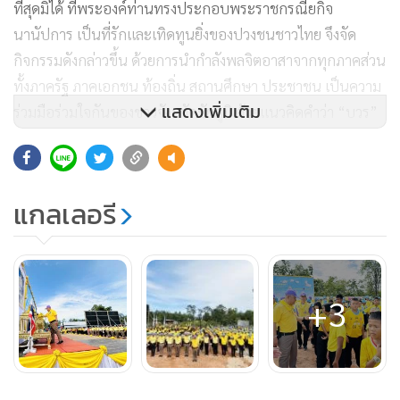
ที่สุดมิได้ ที่พระองค์ท่านทรงประกอบพระราชกรณียกิจ
นานัปการ เป็นที่รักและเทิดทูนยิ่งของปวงชนชาวไทย จึงจัด
กิจกรรมดังกล่าวขึ้น ด้วยการนำกำลังพลจิตอาสาจากทุกภาคส่วน
ทั้งภาครัฐ ภาคเอกชน ท้องถิ่น สถานศึกษา ประชาชน เป็นความ
แสดงเพิ่มเติม
ร่วมมือร่วมใจกันของชาวจังหวัดชัยภูมิ ด้วยแนวคิดคำว่า “บวร”
บ้าน วัด โรงเรียน
88
แกลเลอรี
+3