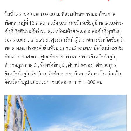
•
เกม
วันนี้ (26 ก.ค.) เวลา 09.00 น. ที่สวนป่าสาธารณะ บ้านตาด
•
วิทยาศาสตร์
พัฒนา หมู่ที่ 13 ต.ตลาดแร้ง อ.บ้านเขว้า จ.ชัยภูมิ พล.ต.อ.ดำรง
•
SMEs
ศักดิ์ กิตติประภัสร์ ผบ.ตร. พร้อมด้วย พล.ต.อ.ต่อศักดิ์ สุขวิมล
•
หุ้น
รอง ผบ.ตร. , นายโสภณ สุวรรณรัตน์ ผู้ว่าราชการจังหวัดชัยภูมิ ,
•
อินโดจีน
พล.ต.ท.สมประสงค์ เย็นท้วม ผบช.ภ.3 พล.ต.ท.นัยวัฒน์ ผะเดิม
•
กองทุนรวม
ชิต ผบช.สยศ.ตร. , ศูนย์จิตอาสาพระราชทานจังหวัดชัยภูมิ ,
•
Celeb Online
ตำรวจภูธรภาค 3 , จังหวัดชัยภูมิ , ฝ่ายปกครอง , ตำรวจภูธร
•
Factcheck
จังหวัดชัยภูมิ นักเรียน นักศึกษา สถาบันการศึกษา โรงเรียนใน
•
ญี่ปุ่น
จังหวัดชัยภูมิ และประชาชนจิตอาสา กว่า 1,000 คน
•
News1
•
Gotomanager