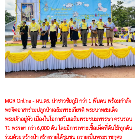
•
Good health & Well-being
•
Green Innovation & SD
•
Management & HR
•
MGR Live
•
Infographic
•
การเมือง
•
ท่องเที่ยว
•
กีฬา
•
ต่างประเทศ
•
Special Scoop
•
เศรษฐกิจ-ธุรกิจ
MGR Online - ผบ.ตร. นำชาวชัยภูมิ กว่า 1 พันคน พร้อมกำลัง
•
จีน
พลจิตอาสาร่วมปลูกป่าเฉลิมพระเกียรติ พระบาทสมเด็จ
•
ชุมชน-คุณภาพชีวิต
พระเจ้าอยู่หัว เนื่องในโอกาสวันเฉลิมพระชนมพรรษา ครบรอบ
•
อาชญากรรม
71 พรรษา กว่า 6,000 ต้น โดยมีการเพาะเชื้อเห็ดที่ต้นไม้ทุกต้น
•
Motoring
ร่วมด้วย สร้างป่า สร้างรายได้ชุมชน ถวายเป็นพระราชกุศล