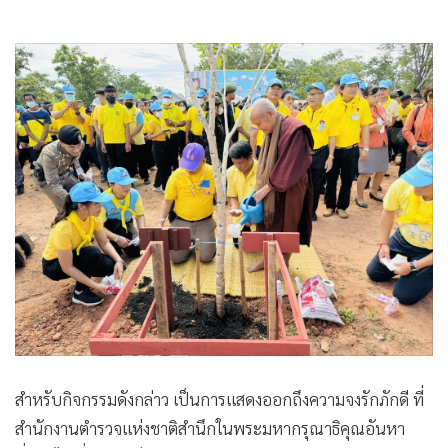
สำหรับกิจกรรมดังกล่าว เป็นการแสดงออกถึงความจงรักภักดี ที่
สำนักงานตำรวจแห่งชาติสำนึกในพระมหากรุณาธิคุณอันหา