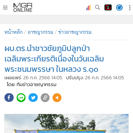
•
หน้าหลัก
•
หน้าหลัก
ทันเหตุการณ์
อาชญากรรม
ข่าวอาชญากรรม
•
ภาคใต้
ผบ.ตร.นำชาวชัยภูมิปลูกป่า
•
ภูมิภาค
เฉลิมพระเกียรติเนื่องในวันเฉลิม
•
Online Section
พระชนมพรรษา ในหลวง ร.๑๐
•
บันเทิง
เผยแพร่:
26 ก.ค. 2566 14:05
ปรับปรุง:
26 ก.ค. 2566 14:05
•
ผู้จัดการรายวัน
โดย: ทีมข่าวอาชญากรรม
•
คอลัมนิสต์
•
ละคร
88
•
CbizReview
•
Cyber BIZ
•
ผู้จัดกวน