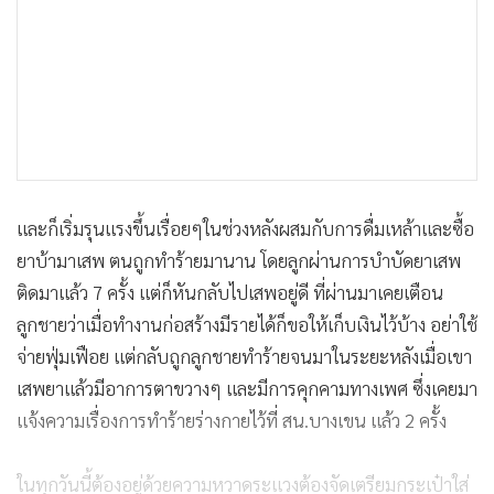
และก็เริ่มรุนแรงขึ้นเรื่อยๆในช่วงหลังผสมกับการดื่มเหล้าและซื้อ
ยาบ้ามาเสพ ตนถูกทำร้ายมานาน โดยลูกผ่านการบำบัดยาเสพ
ติดมาแล้ว 7 ครั้ง แต่ก็หันกลับไปเสพอยู่ดี ที่ผ่านมาเคยเตือน
ลูกชายว่าเมื่อทำงานก่อสร้างมีรายได้ก็ขอให้เก็บเงินไว้บ้าง อย่าใช้
จ่ายฟุ่มเฟือย แต่กลับถูกลูกชายทำร้ายจนมาในระยะหลังเมื่อเขา
เสพยาแล้วมีอาการตาขวางๆ และมีการคุกคามทางเพศ ซึ่งเคยมา
แจ้งความเรื่องการทำร้ายร่างกายไว้ที่ สน.บางเขน แล้ว 2 ครั้ง
ในทุกวันนี้ต้องอยู่ด้วยความหวาดระแวงต้องจัดเตรียมกระเป๋าใส่