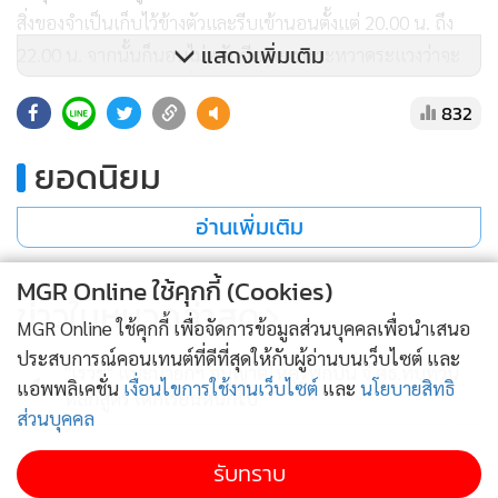
สิ่งของจำเป็นเก็บไว้ข้างตัวและรีบเข้านอนตั้งแต่ 20.00 น. ถึง
แสดงเพิ่มเติม
22.00 น. จากนั้นก็นอนไม่หลับอีกเลยเพราะหวาดระแวงว่าจะ
ถูกคุกคามจนกระทั่งมีเพื่อนบ้านที่รับรู้เหตุการณ์ก็ช่วยให้ที่หลบ
832
ซ่อนบ้าง แต่ก็ต้องอยู่ด้วยความหวาดกลัวตลอดเวลา จึงได้
ประสานกับทางเพจสายไหมต้องรอดให้เข้าช่วยเหลือ
ยอดนิยม
พ.ต.ท.เข็มกล้า กล่าวว่า เบื้องต้นพนักงานสอบสวนจะทำการ
อ่านเพิ่มเติม
สอบปากคำและส่งตัวผู้เสียหายไปตรวจร่างกายที่โรงพยาบาล
ตำรวจ พร้อมกับขอศาลอาญาออกหมายจับลูกชายที่ก่อเหตุดัง
MGR Online ใช้คุกกี้ (Cookies)
ข่าวในหมวดล่าสุด
กล่าว ทั้งนี้ต้องพิจารณาจากการสอบสวนก่อนว่า พฤติกรรมเข้า
MGR Online ใช้คุกกี้ เพื่อจัดการข้อมูลส่วนบุคคลเพื่อนำเสนอ
ข่ายกระทำความผิดเกี่ยวข้องกับเรื่องใดบ้าง ซึ่งจะดำเนินคดี
ประสบการณ์คอนเทนต์ที่ดีที่สุดให้กับผู้อ่านบนเว็บไซต์ และ
"เรวัช" แนะนายกฯ อนุญาตให้ครูพกปืน จี้ ศธ.ทบทวน
ทั้งหมด พร้อมประสานฝ่ายสืบสวน สน.บางเขน ให้เตรียมจับกุม
1
แอพพลิเคชั่น
เงื่อนไขการใช้งานเว็บไซต์
และ
นโยบายสิทธิ
หลักสูตร เด็กเรียนหนักไป
ดำเนินคดีทันที
ส่วนบุคคล
2
รับทราบ
ต่อมา พ.ต.ต.พรชัย ว่องประเสริฐการ สว.สส.สน.บางเขน และ