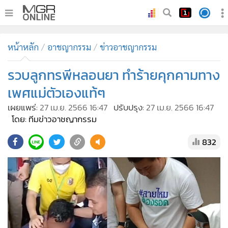
•
หน้าหลัก
หน้าหลัก
อาชญากรรม
ข่าวอาชญากรรม
•
ทันเหตุการณ์
•
รวบลูกทรพีหลอนยา ทำร้ายคุกคามทาง
ภาคใต้
•
ภูมิภาค
เพศแม่ตัวเองแท้ๆ
•
Online Section
เผยแพร่:
27 เม.ย. 2566 16:47
ปรับปรุง:
27 เม.ย. 2566 16:47
•
บันเทิง
โดย: ทีมข่าวอาชญากรรม
•
ผู้จัดการรายวัน
832
•
คอลัมนิสต์
•
ละคร
•
CbizReview
•
Cyber BIZ
•
ผู้จัดกวน