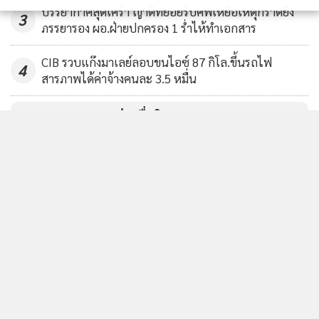
ฝ่ายสืบสวน สน.บางเขน ได้นำกำลังไปยังห้องพักของคุณยาย
บรรยากาศสุดเศร้า ญาติทยอยรับศพเหยื่อเหตุกราดยิง
3
และจับกุมลูกชายของยายเอาไว้ได้ ขณะกำลังนอนพักผ่อนอยู่
ภรรยารอง ผอ.ฝ่ายปกครอง 1 ร่ำไห้ทำเอกสาร
ภายในห้อง โดยยอมรับว่าทำร้ายร่างกาย และคุกคามทางเพศแม่
CIB รวบแก๊งมาเลย์ลอบขนไอซ์ 87 กิโล.ขึ้นรถไฟ
งจริง สาเหตุเพราะเมายาบ้าและเสพกัญชาเป็นประจำ จนเกิด
4
สารภาพได้ค่าจ้างคนละ 3.5 หมื่น
อาการหลอนยา และขอโทษกับสิ่งที่ทำลงไปพร้อมยอมรับ
โทษทัณฑ์ที่จะตามมา จากการตรวจค้นห้องพักพบกัญชาจำนวน
ข่าวอื่นในหมวด
หนึ่ง จึงควบคุมตัวไปดำเนินคดีที่ สน. บางเขน
ติดตามข่าวสารผ่านทาง LINE
MGR Online Application