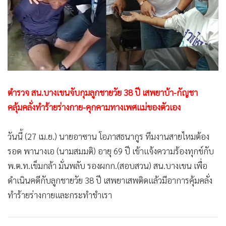
•
Good health & Well-being
•
Green Innovation & SD
•
Management & HR
•
MGR Live
•
Infographic
•
การเมือง
ตำรวจ สน.บางเขนจับกุมลูกชายวัย 38 ปี เสพยาบ้า-กัญชา
•
ท่องเที่ยว
คลุ้มคลั่งทำร้ายร่างกาย-คุกคามทางเพศแม่ของตัวเอง
•
กีฬา
•
ต่างประเทศ
วันนี้ (27 เม.ย.) นายอาซาน โอภาสธนากูร ทีมงานสายไหมต้อง
•
Special Scoop
รอด พานางเอ (นามสมมติ) อายุ 69 ปี เข้าแจ้งความร้องทุกข์กับ
•
เศรษฐกิจ-ธุรกิจ
พ.ต.ท.เข็มกล้า มั่นพลับ รองผกก.(สอบสวน) สน.บางเขน เพื่อ
•
จีน
ดำเนินคดีกับลูกชายวัย 38 ปี เสพยาเสพติดแล้วมีอาการคุ้มคลั่ง
•
ชุมชน-คุณภาพชีวิต
ทำร้ายร่างกายและกระทำชำเรา
•
อาชญากรรม
•
Motoring