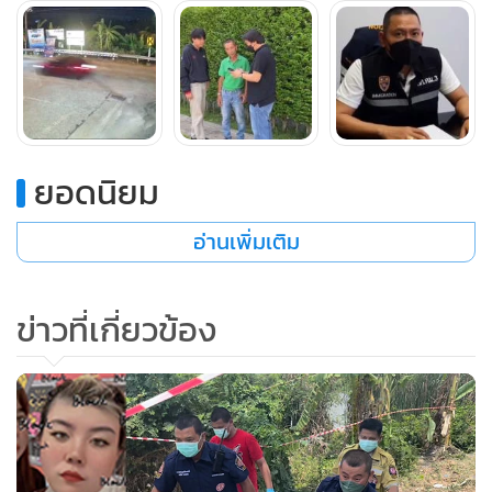
ด้าน พ.ต.อ.เบญจพล รอดสวาสดิ์ ผกก.ตม.จว.นนทบุรี กล่าว ว่า
ยอดนิยม
เบื้องต้น ตม.นนทบุรี ได้รับการสั่งการจากผู้บัญชาการตรวจคน
เข้าเมืองท่าน พล.ต.ท.ภาคภูมิภิภัทฒ์ สัจจพันธุ์ เราจะเป็นในส่วน
อ่านเพิ่มเติม
ที่คอยสนับสนุนของตำรวจภาค 1 กับ ตำรวจนครบาล ที่ร่วมกัน
สะสางดำเนินคดีร่วมกับของ สภ.บางแม่นาง โรงพักในพื้นที่ ทาง
ข่าวที่เกี่ยวข้อง
เราก็จะตรวจสอบพื้นที่ในส่วนของบุคคลต่างด้าวที่เข้ามาก่อเหตุ
ก็เห็นว่าดำเนินการกันอยู่ในส่งนตรงนี้ก็จะมีอีก 3-4 คน ซึ่งเรา
พยายามเก็บข้อมูลหาข้อมูลให้ชุดสืบสวนใหญ่อีกทีเหตุการณ์เกิด
มา 3-4 วันแล้ว ตนว่าในส่วนความรู้สึกพอเขาดำเนินการเสร็จก็
คิดว่าคงหาช่องทางออกไป ตนคิดว่า ในส่วนข้อมูลค่อยติดตาม
กันอีกที อีกกรณีนึ่งหากกรณีบุคคลต่างด้าวที่กระทำความผิด