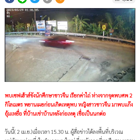
•
Good health & Well-being
•
Green Innovation & SD
•
Management & HR
•
MGR Live
•
Infographic
•
การเมือง
•
ท่องเที่ยว
•
กีฬา
•
ต่างประเทศ
•
Special Scoop
พบเซฟเฮ้าส์ขังนักศึกษาชาวจีน เรียกค่าไถ่ ห่างจากจุดพบศพ 2
•
เศรษฐกิจ-ธุรกิจ
กิโลเมตร พยานเผยก่อนเกิดเหตุพบ หญิงสาวชาวจีน มาพบแก๊ง
•
จีน
อุ้มเหยื่อ ที่บ้านเช่าบ้านหลังก่อเหตุ เชื่อเป็นนกต่อ
•
ชุมชน-คุณภาพชีวิต
•
อาชญากรรม
วันนี้( 2 เม.ย.)เมื่อเวลา 15.30 น. ผู้สื่อข่าวได้ลงพื้นที่บริเวณ
•
Motoring