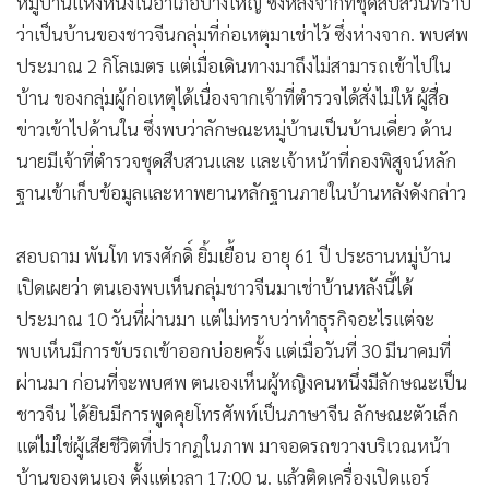
หมู่บ้านแห่งหนึ่งในอำเภอบางใหญ่ ซึ่งหลังจากที่ชุดสืบสวนทราบ
•
เกม
ว่าเป็นบ้านของชาวจีนกลุ่มที่ก่อเหตุมาเช่าไว้ ซึ่งห่างจาก. พบศพ
•
วิทยาศาสตร์
ประมาณ 2 กิโลเมตร แต่เมื่อเดินทางมาถึงไม่สามารถเข้าไปใน
•
SMEs
บ้าน ของกลุ่มผู้ก่อเหตุได้เนื่องจากเจ้าที่ตำรวจได้สั่งไม่ให้ ผู้สื่อ
•
หุ้น
ข่าวเข้าไปด้านใน ซึ่งพบว่าลักษณะหมู่บ้านเป็นบ้านเดี่ยว ด้าน
•
อินโดจีน
นายมีเจ้าที่ตำรวจชุดสืบสวนและ และเจ้าหน้าที่กองพิสูจน์หลัก
•
กองทุนรวม
ฐานเข้าเก็บข้อมูลและหาพยานหลักฐานภายในบ้านหลังดังกล่าว
•
Celeb Online
สอบถาม พันโท ทรงศักดิ์ ยิ้มเยื้อน อายุ 61 ปี ประธานหมู่บ้าน
•
Factcheck
เปิดเผยว่า ตนเองพบเห็นกลุ่มชาวจีนมาเช่าบ้านหลังนี้ได้
•
ญี่ปุ่น
ประมาณ 10 วันที่ผ่านมา แต่ไม่ทราบว่าทำธุรกิจอะไรแต่จะ
•
News1
พบเห็นมีการขับรถเข้าออกบ่อยครั้ง แต่เมื่อวันที่ 30 มีนาคมที่
•
Gotomanager
ผ่านมา ก่อนที่จะพบศพ ตนเองเห็นผู้หญิงคนหนึ่งมีลักษณะเป็น
ชาวจีน ได้ยินมีการพูดคุยโทรศัพท์เป็นภาษาจีน ลักษณะตัวเล็ก
แต่ไม่ใช่ผู้เสียชีวิตที่ปรากฏในภาพ มาจอดรถขวางบริเวณหน้า
บ้านของตนเอง ตั้งแต่เวลา 17:00 น. แล้วติดเครื่องเปิดแอร์