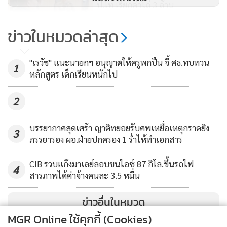
ป.โท เรียกค่าไถ่ 3 ล้าน
1,939
ข่าวในหมวดล่าสุด
รวบแล้ว! มือปืนโหดพร้อมคนจ้าง
วานกระหน่ำยิงเจ้าของบ่อกุ้งดับ เหตุ
"เรวัช" แนะนายกฯ อนุญาตให้ครูพกปืน จี้ ศธ.ทบทวน
1
ขัดแย้งเรื่องที่ดิน
หลักสูตร เด็กเรียนหนักไป
504
2
บรรยากาศสุดเศร้า ญาติทยอยรับศพเหยื่อเหตุกราดยิง
3
พ.ต.อ.เบญจพล รอดสวาสดิ์ ผกก.ตม.จว.นนทบุรี
ภรรยารอง ผอ.ฝ่ายปกครอง 1 ร่ำไห้ทำเอกสาร
CIB รวบแก๊งมาเลย์ลอบขนไอซ์ 87 กิโล.ขึ้นรถไฟ
4
สารภาพได้ค่าจ้างคนละ 3.5 หมื่น
ข่าวอื่นในหมวด
MGR Online ใช้คุกกี้ (Cookies)