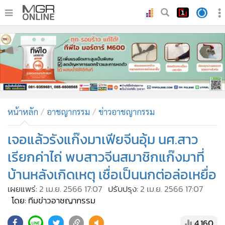
•
หน้าหลัก
•
ทันเหตุการณ์
•
ภาคใต้
•
ภูมิภาค
•
Online Section
หน้าหลัก
อาชญากรรม
ข่าวอาชญากรรม
•
บันเทิง
•
ผู้จัดการรายวัน
เจอแล้วรังแก๊งมาเฟียจีนอุ้ม นศ.สาว
•
คอลัมนิสต์
เรียกค่าไถ่ พบสาวจีนสมาชิกแก๊งมาที่
•
ละคร
บ้านหลังเกิดเหตุ เชื่อเป็นนกต่อล่อเหยื่อ
•
CbizReview
เผยแพร่:
2 เม.ย. 2566 17:07
ปรับปรุง:
2 เม.ย. 2566 17:07
•
Cyber BIZ
โดย: ทีมข่าวอาชญากรรม
•
ผู้จัดกวน
4,160