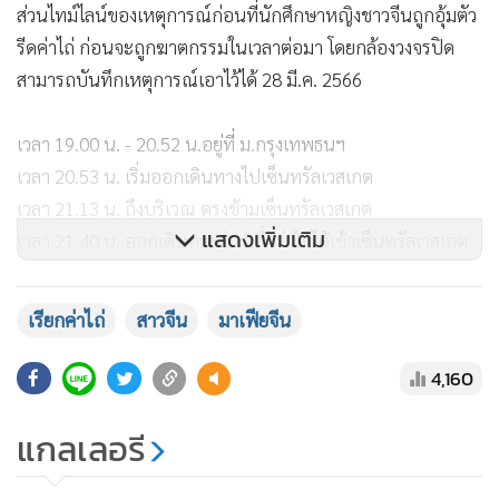
ส่วนไทม์ไลน์ของเหตุการณ์ก่อนที่นักศึกษาหญิงชาวจีนถูกอุ้มตัว
รีดค่าไถ่ ก่อนจะถูกฆาตกรรมในเวลาต่อมา โดยกล้องวงจรปิด
สามารถบันทึกเหตุการณ์เอาไว้ได้ 28 มี.ค. 2566
เวลา 19.00 น. - 20.52 น.อยู่ที่ ม.กรุงเทพธนฯ
เวลา 20.53 น. เริ่มออกเดินทางไปเซ็นทรัลเวสเกต
เวลา 21.13 น. ถึงบริเวณ ตรงข้ามเซ็นทรัลเวสเกต
แสดงเพิ่มเติม
เวลา 21.40 น. ออกเดินทางต่อ (เชื่อว่าไม่ได้เข้าเซ็นทรัลเวสเกต
เนื่องจากการเดินทางมีลักษณะไปกลับรถ)
เวลา 21.58 น. - 23.53 น. อยู่บริเวณหมู่บ้านพฤกษา 37
เรียกค่าไถ่
สาวจีน
มาเฟียจีน
4,160
แกลเลอรี