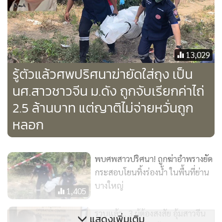
เดินทางออกไปแล้ว เราก็สามารถที่จะลงระบบข้อมูลขึ้นเป็น
บุคคลต้องห้าม แล้วก็ประสานต่างประเทศเพื่อเชื่อมโยงกับฝั่ง
ของจีนเพื่อดำเนินการต่อเนื่องต่อไป
13,029
ส่วนใหญ่คนจีนที่เข้ามาเรียนค่อนข้างมีฐานะ จากทางประเทศจีน
รู้ตัวแล้วศพปริศนาฆ่ายัดใส่ถุง เป็น
ช่วงนี้ประเทศไทยโดยเฉพาะกรุงเทพฯ เป็นเมืองที่นักท่องเที่ยว
นศ.สาวชาวจีน ม.ดัง ถูกจับเรียกค่าไถ่
และคนจีนบางส่วนก็อยากเรียนรู้ภาษาไทย เพื่อที่จะมาทำงาน
2.5 ล้านบาท แต่ญาติไม่จ่ายหวั่นถูก
หรือเพื่อที่จะท่องเที่ยวหรืออะไรเพื่อให้กลมกลืนกับคนไทยได้
หลอก
ง่ายๆ ก็มาเรียนในมหาลัยในเมืองไทยเยอะ ส่วนตรงนี้ก็จะมีแก๊ง
ต่างชาติก็คือแก๊งคนจีน ที่เขารู้ข้อมูลคนเดินทางมานักศึกษาเดิน
ทางมาเรียนคนนี้มีฐานะ คนพวกนี้ก็จะเก็บข้อมูลและดำเนินการ
พบศพสาวปริศนา! ถูกฆ่าอำพรางยัด
ในประเทศเรา ซึ่งเราก็ป้องกันติดตามอยู่ตลอด
กระสอบโยนทิ้งร่องน้ำ ในพื้นที่ย่าน
และต้องระวังกันเองด้วย ในส่วนของเจ้าหน้าที่ก็พยายามเก็บ
บางใหญ่
1,405
ข้อมูล ติดตามในข้อมูลระบบการเดินทางอันไหนมีประวัติก็จะ
ผลักดันไม่ให้เข้ามาในราชอาณาจักรไทย
รวบแล้ว.. 3 ผู้ต้องสงสัย อุ้มสาวจีน
แสดงเพิ่มเติม