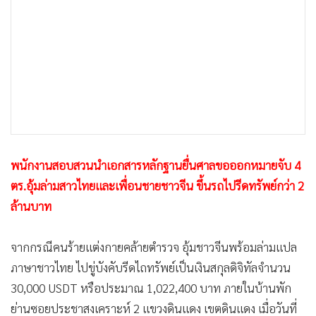
•
เกม
•
วิทยาศาสตร์
•
SMEs
•
หุ้น
•
อินโดจีน
•
กองทุนรวม
•
Celeb Online
พนักงานสอบสวนนำเอกสารหลักฐานยื่นศาลขอออกหมายจับ 4
•
Factcheck
ตร.อุ้มล่ามสาวไทยและเพื่อนชายชาวจีน ขึ้นรถไปรีดทรัพย์กว่า 2
•
ญี่ปุ่น
ล้านบาท
•
News1
•
Gotomanager
จากกรณีคนร้ายแต่งกายคล้ายตำรวจ อุ้มชาวจีนพร้อมล่ามแปล
ภาษาชาวไทย ไปขู่บังคับรีดไถทรัพย์เป็นเงินสกุลดิจิทัลจำนวน
30,000 USDT หรือประมาณ 1,022,400 บาท ภายในบ้านพัก
ย่านซอยประชาสงเคราะห์ 2 แขวงดินแดง เขตดินแดง เมื่อวันที่