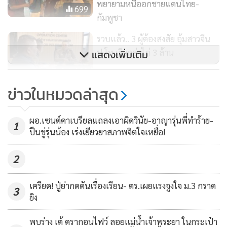
พยายามหนีออกชายแดนไทย-
ขณะที่ข้อมูลจากตำรวจเมื่อตรวจสอบแล้ว ก็พบว่า นายฉี มีบัตร
699
กัมพูชา
ประชาชนคนไทย ปรากฏชื่อนายสาโรจน์ ทองค้าไม้ อายุ 55 ปี
เป็นชาวจังหวัดสมุทรปราการ และเคยใชับัตรนี้ทำธุรกรรมในไทย
รวบแล้ว.. 3 ผู้ต้องสงสัย อุ้มสาวจีน
หลังจากนี้ตำรวจก็จะตรวจสอบว่า เจ้าของบัตรตัวจริงยังมีชีวิตอยู่
ป.โท เรียกค่าไถ่ 3 ล้าน
แสดงเพิ่มเติม
หรือไม่ และนายฉีทำบัตรประชาชนนี้ได้อย่างไร
1,939
ข่าวในหมวดล่าสุด
ด้าน พล.ต.อ.สุรเชษฐ์ หักพาล รอง ผบ.ตร. เปิดเผยว่า จาก
โดนแจ้ง 4 ข้อหา แก๊งอุ้มสาวจีน
แนวทางสืบสวนพบว่ากลุ่มผู้ก่อเหตุมีทั้งตำรวจและพลเรือนร่วม
ป.โทรีดทรัพย์ ฝากขังบ่ายวันนี้
ผอ.เซนต์คาเบรียลแถลงเอาผิดวินัย-อาญารุ่นพี่ทำร้าย-
อยู่ด้วย เป็นนายตำรวจชั้นสัญญาบัตร 3 นาย และชั้นประทวน 1
1
831
ปืนขู่รุ่นน้อง เร่งเยียวยาสภาพจิตใจเหยื่อ!
นาย ขณะนี้อยู่ระหว่างขอหมายจับ กลุ่มผู้ก่อเหตุทั้ง 4 คน หลังได้
รวบรวมพยานหลักฐานตลอดทั้งคืนที่ผ่านมา
2
เบื้องต้นเข้าข่ายความผิดในข้อหาร่วมกันข่มขืนใจผู้อื่น ร่วมกัน
เครียด! ปู่ย่ากดดันเรื่องเรียน- ตร.เผยแรงจูงใจ ม.3 กราด
3
กักขังหน่วงเหนี่ยว และเป็นเจ้าพนักงานละเว้นการปฏิบัติหน้าที่
ยิง
โดยมิชอบ ตามมาตรา 157 โดยนำตัวผู้ก่อเหตุมาสอบปากคำแล้ว
พบร่าง เต้ ดรากอนไฟว์ ลอยแม่น้ำเจ้าพระยา ในกระเป๋า
ส่วนอีก 1 คน ยังหลบหนี และตำรวจอยู่ระหว่างขยายผลถึงบุคคล