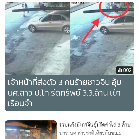
หายก็บอกว่ารู้จักมา 1 ปี ในฐานะล่ามแปลภาษา และชายคนดัง
กล่าวก็อ้างว่านายฉี มีความผิดฐานปลอมแปลงบัตรประชาชน จึง
เรียกรับเงินเป็นสกุลเงินดิจิทัลจำนวน 60,000 USDT หรือ
ประมาณ 2 ล้านบาท เพื่อแลกกับการปล่อยตัวนายฉี นายฉีจึงได้
ให้กลุ่มผู้ก่อเหตุพูดคุยกับลูกชายที่อยู่จีน จนสุดท้ายลูกชายยอม
โอนเงินสกุลดิจิทัลให้กลุ่มผู้ก่อเหตุ 30,000 USDT หรือประมาณ
1 ล้านบาท หลังจากนั้นผู้ก่อเหตุจึงยอมปล่อยตัวนายฉี และผู้เสีย
หายกลับมาจุดเดิม
802
เจ้าหน้าที่ส่งตัว 3 คนร้ายชาวจีน อุ้ม
ผู้เสียหาย ยังบอกอีกว่า หลังเกิดเหตุก็ไม่สามารถติดต่อนายฉีได้
นศ.สาว ป.โท รีดทรัพย์ 3.3.ล้าน เข้า
อีก จนมาทราบว่านายฉีได้กลับไปอยู่กับลูกชายที่จีนแล้ว แต่ยัง
เรือนจำ
รู้สึกหวาดกลัว เกรงจะไม่ปลอดภัย เนื่องจากคาดว่ากลุ่มนี้ทำเป็น
ขบวนการและไม่รู้ว่ามีเจ้าหน้าที่รัฐเกี่ยวข้องหรือไม่ จึงตัดสิน
ใจมาแจ้งความ
รวบแก๊งมังกรจีนอุ้มรีดค่าไถ่ 3 ล้าน
บาท นศ.สาวชาติเดียวกันขณะ