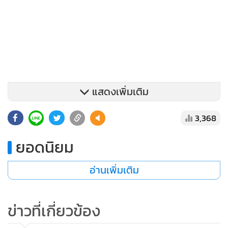
แสดงเพิ่มเติม
3,368
ยอดนิยม
แต่กลับพบชายฉกรรจ์แต่งกายคล้ายตำรวจ 5 คน พร้อมรถยนต์
อ่านเพิ่มเติม
3 คัน โดยชายกลุ่มดังกล่าวได้อุ้มผู้เสียหายและนายฉีขึ้นรถไป
คนละคัน โดยเพื่อนของนายฉีได้ขับรถตามประกบเป็นขบวน
ข่าวที่เกี่ยวข้อง
ก่อนออกจากซอย รวมทั้งหมด 4 คัน ซึ่งระหว่างที่อยู่บนรถ ชายที่
อ้างตัวเป็นตำรวจได้ถามผู้เสียหายว่ารู้จักนายฉีได้อย่างไร ผู้เสีย