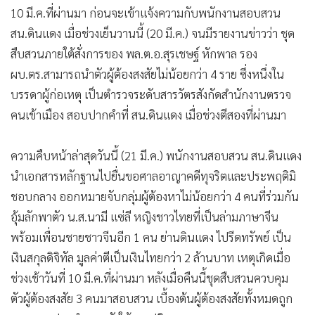
10 มี.ค.ที่ผ่านมา ก่อนจะเข้าแจ้งความกับพนักงานสอบสวน
สน.ดินแดง เมื่อช่วงเย็นวานนี้ (20 มี.ค.) จนมีรายงานข่าวว่า ชุด
สืบสวนภายใต้สั่งการของ พล.ต.อ.สุรเชษฐ์ หักพาล รอง
ผบ.ตร.สามารถนำตัวผู้ต้องสงสัยไม่น้อยกว่า 4 ราย ซึ่งหนึ่งใน
บรรดาผู้ก่อเหตุ เป็นตำรวจระดับสารวัตรสังกัดสำนักงานตรวจ
คนเข้าเมือง สอบปากคำที่ สน.ดินแดง เมื่อช่วงตีสองที่ผ่านมา
ความคืบหน้าล่าสุดวันนี้ (21 มี.ค.) พนักงานสอบสวน สน.ดินแดง
นำเอกสารหลักฐานไปยื่นขอศาลอาญาคดีทุจริตและประพฤติมิ
ชอบกลาง ออกหมายจับกลุ่มผู้ต้องหาไม่น้อยกว่า 4 คนที่ร่วมกัน
อุ้มลักพาตัว น.ส.นามี แซ่ลี หญิงชาวไทยที่เป็นล่ามภาษาจีน
พร้อมเพื่อนชายชาวจีนอีก 1 คน ย่านดินแดง ไปรีดทรัพย์ เป็น
เงินสกุลดิจิทัล มูลค่าตีเป็นเงินไทยกว่า 2 ล้านบาท เหตุเกิดเมื่อ
ช่วงเช้าวันที่ 10 มี.ค.ที่ผ่านมา หลังเมื่อคืนนี้ชุดสืบสวนควบคุม
ตัวผู้ต้องสงสัย 3 คนมาสอบสวน เบื้องต้นผู้ต้องสงสัยทั้งหมดถูก