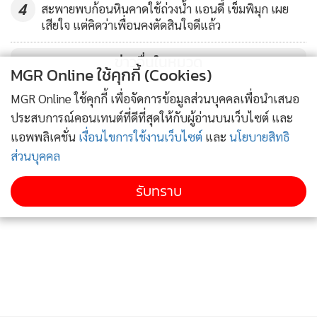
4
สะพายพบก้อนหินคาดใช้ถ่วงน้ำ แอนดี้ เข็มพิมุก เผย
ที่เกี่ยวข้องทั้งหมด โดยอาจมีคนชี้เป้าอีก 1 คน เป็นคนไทย
เสียใจ แต่คิดว่าเพื่อนคงตัดสินใจดีแล้ว
โดยภายหลังจากพนักงานสอบสวนนำเอกสารข้อมูลต่างๆ ของคดี
ข่าวอื่นในหมวด
MGR Online ใช้คุกกี้ (Cookies)
อุ้มรีดล่ามสาวภาษาจีน ขึ้นรถแล้วขับออกไปจาก สน.ดินแดง
MGR Online ใช้คุกกี้ เพื่อจัดการข้อมูลส่วนบุคคลเพื่อนำเสนอ
เพื่อขออนุมัติหมายจับผู้กระทำผิด ต่อศาลอาญา​คดีทุจริต​ และ
ประสบการณ์คอนเทนต์ที่ดีที่สุดให้กับผู้อ่านบนเว็บไซต์ และ
ประพฤติมิชอบกลาง
แอพพลิเคชั่น
เงื่อนไขการใช้งานเว็บไซต์
และ
นโยบายสิทธิ
ส่วนบุคคล
ต่อมาเมื่อ เวลา11.00 น ผู้สื่อข่าวรายงานว่า พล.ต.ต.อัฐธพร วงศ์
ศิริปรีดา ผบก.น.1 ได้เรียกประชุมตำรวจชุดคลี่คลายคดีผ่าน
รับทราบ
ระบบวิดีโอคอนเฟอร์เรนท์กับเจ้าหน้าที่หลายหน่วยงาน ทั้ง
ตำรวจสืบสวนสอบสวนนครบาล ตำรวจกองบังคับการ
ตำรวจนครบาล 1 และตำรวจสำนักงานตรวจคนเข้าเมือง โดยการ
ประชุมดังกล่าวเป็นไปอย่างเคร่งเครียด
ทั้งนี้มีรายงานอีกว่า กองบังคับการตำรวจตรวจคนเข้าเมือง 1 ใน