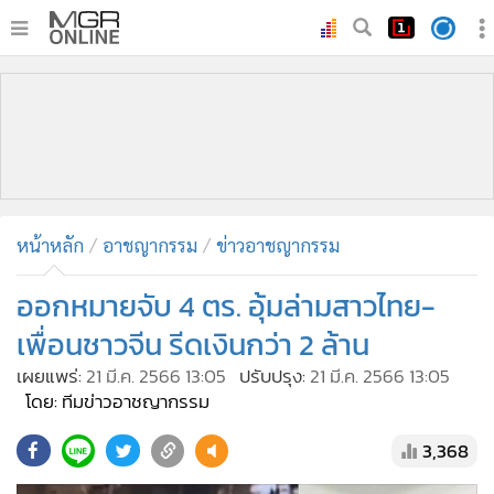
•
หน้าหลัก
•
ทันเหตุการณ์
•
ภาคใต้
•
ภูมิภาค
•
Online Section
หน้าหลัก
อาชญากรรม
ข่าวอาชญากรรม
•
บันเทิง
•
ผู้จัดการรายวัน
ออกหมายจับ 4 ตร. อุ้มล่ามสาวไทย-
•
คอลัมนิสต์
เพื่อนชาวจีน รีดเงินกว่า 2 ล้าน
•
ละคร
เผยแพร่:
21 มี.ค. 2566 13:05
ปรับปรุง:
21 มี.ค. 2566 13:05
•
CbizReview
โดย: ทีมข่าวอาชญากรรม
•
Cyber BIZ
3,368
•
ผู้จัดกวน