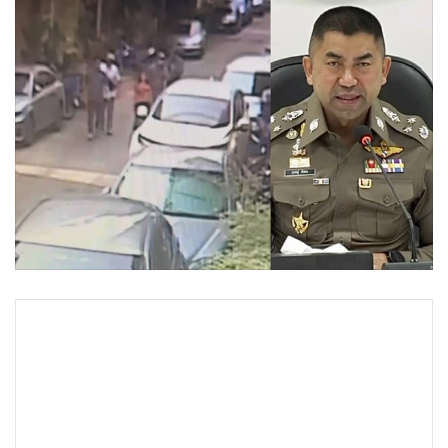
•
Good health & Well-being
•
Green Innovation & SD
•
Management & HR
•
MGR Live
•
Infographic
•
การเมือง
•
ท่องเที่ยว
•
กีฬา
•
ต่างประเทศ
•
Special Scoop
•
เศรษฐกิจ-ธุรกิจ
•
จีน
•
ชุมชน-คุณภาพชีวิต
•
อาชญากรรม
•
Motoring