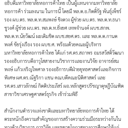
อธิบดีมหาวิทยาลัยหอการค้าไทย เป็นผู้แทนจากมหาวิทยาลัย
หอการค้า ร่วมลงนาม ในการนี้ โดยมี พล.ต.อ.กิตติ์รัฐ พันธุ์เพ็ชร์
รอง ผบ.ตร. พล.ต.ท.สมพงษ์ ชิงดวง ผู้ช่วย ผบ.ตร. พล.ต.ท.ธนา
ชูวงศ์ ผู้ช่วย ผบ.ตร. พล.ต.ท.ยิ่งยศ เทพจำนงค์ ผบช.สกพ.
พล.ต.ท.นัยวัฒน์ ผะเดิมชิต ผบช.สยศ.ตร. และ พล.ต.ต.กานต
พงศ์ ชัยรุ่งเรือง รอง ผบช.ศ. พร้อมด้วยคณะผู้บริหาร
มหาวิทยาลัยหอการค้าไทย ได้แก่ รศ.ดร.สถาพร อมรสวัสดิ์วัฒนา
รองอธิบการบดีอาวุโสสายงานวิชาการและงานวิจัย อาจารย์สม
พงษ์ แก้วเจริญไพศาล รองอธิการบดีฝ่ายยุทธศาสตร์และกิจการ
พิเศษ ผศ.ดร.ณัฐริกา แชน คณบดีคณะนิติศาสตร์ และ
รศ.ดร.เสาวลักษม์ กิตติประภัสร์ ผอ.หลักสูตรปรัชญาดุษฎีบัณฑิต
สาขาวิชาเศรษฐศาสตร์ธุรกิจ เข้าร่วมพิธี
สำนักงานตำรวจแห่งชาติและมหาวิทยาลัยหอการค้าไทย ได้
ตระหนักถึงความสำคัญของการสร้างความร่วมมือระหว่างกันใน
ทางด้านวิชาการ การวิจัย และขยายโอกาสทางการศึกษาให้แก่