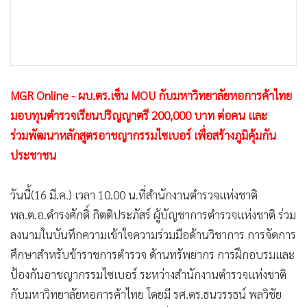
•
เกม
•
วิทยาศาสตร์
•
SMEs
•
หุ้น
MGR Online - ผบ.ตร.เซ็น MOU กับมหาวิทยาลัยหอการค้าไทย
•
อินโดจีน
มอบทุนตำรวจเรียนปริญญาตรี 200,000 บาท ต่อคน และ
•
กองทุนรวม
ร่วมพัฒนาหลักสูตรอาชญากรรมไซเบอร์ เพื่อสร้างภูมิคุ้มกัน
•
Celeb Online
ประชาชน
•
Factcheck
•
ญี่ปุ่น
วันนี้(16 มี.ค.) เวลา 10.00 น.ที่สำนักงานตำรวจแห่งชาติ
•
News1
พล.ต.อ.ดำรงศักดิ์ กิตติประภัสร์ ผู้บัญชาการตำรวจแห่งชาติ ร่วม
•
Gotomanager
ลงนามในบันทึกความเข้าใจความร่วมมือด้านวิชาการ การจัดการ
ศึกษาสำหรับข้าราชการตำรวจ ด้านทรัพยากร การฝึกอบรมและ
ป้องกันอาชญากรรมไซเบอร์ ระหว่างสำนักงานตำรวจแห่งชาติ
กับมหาวิทยาลัยหอการค้าไทย โดยมี รศ.ดร.ธนวรรธน์ พลวิชัย