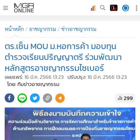
•
หน้าหลัก
หน้าหลัก
อาชญากรรม
ข่าวอาชญากรรม
•
ทันเหตุการณ์
•
ตร.เซ็น MOU ม.หอการค้า มอบทุน
ภาคใต้
•
ภูมิภาค
ตำรวจเรียนปริญญาตรี ร่วมพัฒนา
•
Online Section
หลักสูตรอาชญากรรมไซเบอร์
•
บันเทิง
เผยแพร่:
16 มี.ค. 2566 13:23
ปรับปรุง:
16 มี.ค. 2566 13:23
•
ผู้จัดการรายวัน
โดย: ทีมข่าวอาชญากรรม
•
คอลัมนิสต์
299
•
ละคร
•
CbizReview
•
Cyber BIZ
•
ผู้จัดกวน