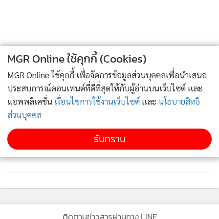
มือระหว่างกัน ดังนี้
2
1) สนับสนุนทุนการศึกษา (ด้วยการยกเว้นค่าเล่าเรียน) สำหรับ
ข้าราชการตำรวจ เป็นมูลค่า 200,000 บาทต่อคน (จำนวน 500
ครอบครัวครูสอนคณิต เหยื่อนักเรียน ม.3 สวดศพวัดบาง
3
ถึง 1,000 ทุน ต่อปีการศึกษา) คงเหลือค่าใช้จ่ายเพียงแค่ 95,000
อ้อยช้าง
MGR Online ใช้คุกกี้ (Cookies)
บาท ตลอด 3 ปี จนจบหลักสูตร
เพื่อนสนิทเล่า! ผู้ก่อเหตุเคยพกบีบีกันมา รร. แต่ถูกยึด มี
2) จัดรูปแบบการเรียนการสอนที่จัดเป็นห้องเรียนพิเศษเฉพาะ
MGR Online ใช้คุกกี้ เพื่อจัดการข้อมูลส่วนบุคคลเพื่อนำเสนอ
4
ปัญหาครูภาษาไทยให้เกรด 0
ตำรวจ เพื่อรองรับการปฏิบัติงานและการแลกเปลี่ยนเรียนรู้
ประสบการณ์คอนเทนต์ที่ดีที่สุดให้กับผู้อ่านบนเว็บไซต์ และ
ระหว่างกัน
แอพพลิเคชั่น
เงื่อนไขการใช้งานเว็บไซต์
และ
นโยบายสิทธิ
ข่าวอื่นในหมวด
ส่วนบุคคล
3) จัดทำหลักสูตรที่เกี่ยวข้องกับนโยบายปฏิบัติงานที่สำคัญ และ
รับทราบ
อาชญากรรมที่ส่งผลกระทบ ต่อประชาชน คือ หลักสูตรเกี่ยวกับ
การป้องกันอาชญากรรมทางเทคโนโลยี ( Cyber Vaccine ) เพื่อ
สร้างความรู้ให้ผู้เข้าอบรมเป็นครูต้นแบบ สำนักงานตำรวจแห่ง
ชาติเป็นผู้สนับสนุนวิทยากร และทางมหาวิทยาลัยเป็นผู้จัดอบรม
โดยไม่มีค่าใช้จ่ายในการเข้าอบรม ทั้งนี้ รุ่นแรกจะมีกลุ่มเป้า
หมายคือ ข้าราชการตำรวจ และครูอาจารย์ในภาคีเครือข่าย และ