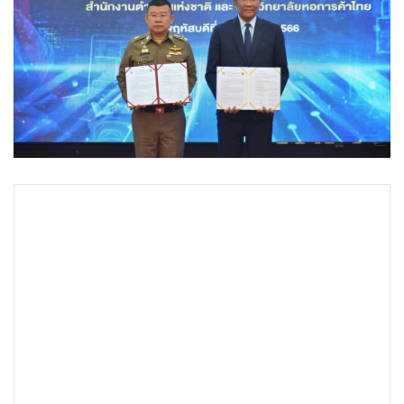
•
Good health & Well-being
•
Green Innovation & SD
•
Management & HR
•
MGR Live
•
Infographic
•
การเมือง
•
ท่องเที่ยว
•
กีฬา
•
ต่างประเทศ
•
Special Scoop
•
เศรษฐกิจ-ธุรกิจ
•
จีน
•
ชุมชน-คุณภาพชีวิต
•
อาชญากรรม
•
Motoring