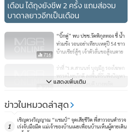
เดือน ได้ถุงยังชีพ 2 ครั้ง แถมส่อจม
บาดาลยาวอีกเป็นเดือน
“บิ๊กตู่” พบ ปชช.วัดพิกุลทอง ชี้ น้ำ
ท่วมขัง วอนอย่าเทียบเหตุปี 54 ชาว
บ้านเชียร์สู้ๆ เจ้าตัวลั่นขอสู้จนตาย
716
ว่าที่​ "ร.ต.สานนท์ บุญมีฎ รองโฆษก
พรรคไทยภักดี ลงพื้นที่รับฟังปัญหา
แสดงเพิ่มเติม
ชาวบ้าน วัดคฤหบดี บางพลัด
210
กรุงเทพฯ
ข่าวในหมวดล่าสุด
ปคม.เรียกสองผัวเมียโลจิสติกส์ ให้
ปากคำ ปมบังคับทอมสวิงกิ้ง
เชิญดวงวิญญาณ “แชมป์” จุดเสียชีวิต พี่สาววอนตำรวจ
1,079
1
เร่งจับมือมีด แม่เจ้าของบ้านเผยเพื่อนบ้านเห็นผู้ตายเดิน