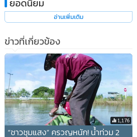
ยอดนิยม
บก.ปคม. 3. พ.ต.ต.ณวพณ เดชพร สว.กก.3 บก.ปคม. 4.
อ่านเพิ่มเติม
พ.ต.ต.ศักดิ์สิทธิ์ ทาวะรมย์ สว.กก.4 บก.ปคม. 5. พ.ต.ต.ประจักร
เปรมศิริพัฒน์ สว.กก.5 บก.ปคม. และ 6. ร.ต.อ.หญิง พัชราภรณ์
บุญเพ็ง รอง สว.กก.6 บก.ปคม. ให้ทำหน้าที่เป็นครูพี่เลี้ยงให้กับ
ข่าวที่เกี่ยวข้อง
โรงเรียนเพื่อให้ความช่วยเหลือและจัดกิจกรรมต่อเนื่องในอนาคต
ด้วย
1,176
“ชาวชุมแสง” ครวญหนัก! น้ำท่วม 2