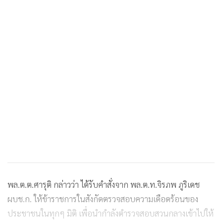
พล.ต.ต.ศารุติ กล่าวว่า ได้รับคำสั่งจาก พล.ต.ท.จิรภพ ภูริเดช
ผบช.ก. ให้ข้าราชการในสังกัดตรวจสอบความเดือดร้อนของ
ประชาชนในทุกๆ มิติ เพื่อนำกำลังตำรวจสอบสวนกลางเข้าไปให้