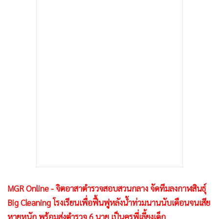
•
เกม
•
วิทยาศาสตร์
•
SMEs
•
หุ้น
•
อินโดจีน
•
กองทุนรวม
•
Celeb Online
•
Factcheck
•
ญี่ปุ่น
•
News1
•
Gotomanager
MGR Online - จิตอาสาตำรวจสอบสวนกลาง จัดทีมลงกาฬสินธ์ุ
Big Cleaning โรงเรียนเพื่อฟื้นฟูหลังน้ำท่วมนานนับเดือนจนเสีย
หายหนัก พร้อมส่งตำรวจ 6 นาย เป็นครูพี่เลี้ยงเด็ก