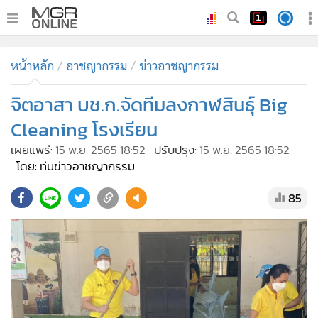
•
หน้าหลัก
หน้าหลัก
อาชญากรรม
ข่าวอาชญากรรม
•
ทันเหตุการณ์
•
จิตอาสา บช.ก.จัดทีมลงกาฬสินธ์ุ Big
ภาคใต้
•
ภูมิภาค
Cleaning โรงเรียน
•
Online Section
เผยแพร่:
15 พ.ย. 2565 18:52
ปรับปรุง:
15 พ.ย. 2565 18:52
•
บันเทิง
โดย: ทีมข่าวอาชญากรรม
•
ผู้จัดการรายวัน
85
•
คอลัมนิสต์
•
ละคร
•
CbizReview
•
Cyber BIZ
•
ผู้จัดกวน