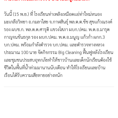
วันนี้ (15 พ.ย.) ที่ โรงเรียนท่าเพลิงเหมือดแอ่ท่าใหม่หนอง
มะเกลือวิทยา อ.กมลาไสย จ.กาฬสินธุ์ พล.ต.ต.ชัช สุขแก้วณรงค์
รอง ผบช.ก. พล.ต.ต.ศารุติ แขวงโสภา ผบก.ปคม. พ.ต.อ.มารุต
กาญจนขันธกุล รอง ผบก.ปคม. พ.ต.อ.มนูญ แก้วก่ำ ผกก.3
บก.ปคม. พร้อมกำลังตำรวจ บก.ปคม. และตำรวจทางหลวง
ประมาณ 100 นาย จัดกิจกรรม Big Cleaning ฟื้นฟูหลังโรงเรียน
และชุมชนประสบอุทกภัยทำให้ชาวบ้านและเด็กนักเรียนต้องใช้
ชีวิตในพื้นที่น้ำท่วมมานานนับเดือน ทำให้โรงเรียนและบ้าน
เรือนได้รับความเสียหายอย่างหนัก