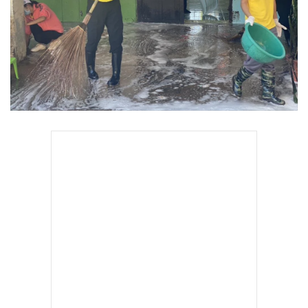
•
Good health & Well-being
•
Green Innovation & SD
•
Management & HR
•
MGR Live
•
Infographic
•
การเมือง
•
ท่องเที่ยว
•
กีฬา
•
ต่างประเทศ
•
Special Scoop
•
เศรษฐกิจ-ธุรกิจ
•
จีน
•
ชุมชน-คุณภาพชีวิต
•
อาชญากรรม
•
Motoring