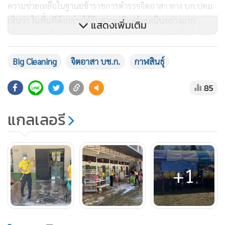
ความช่วยเหลือในฐานะข้าราชการตำรวจจิตอาสา ทาง บก.ปคม.
เห็นว่า ในพื้นที่ดังกล่าวได้รับความเดือดร้อนเป็นอย่างมาก
แสดงเพิ่มเติม
เนื่องจากถูกน้ำท่วมมาเป็นเวลานาน จึงได้นำกำลังลงพื้นที่เข้า
ช่วยเหลือทำความสะอาดปรับปรุงภูมิทัศน์ร่วมกับชาวบ้านและ
Big Cleaning
จิตอาสา บช.ก.
กาฬสินธ์ุ
เด็กนักเรียนในพื้นที่ ขณะเดียวกันยังได้มอบถุงยังชีพ และ
ประกอบอาหารเลี้ยงชาวบ้านในพื้นที่
85
ผู้สื่อข่าวรายงานด้วยว่า คณะจิตอาสาตำรวจสอบสวนกลางยังเข้า
แกลเลอรี
ให้ความช่วยเหลือ นางวรรณี รัตนพลแสน อายุ 58 ปี ซึ่งเป็นผู้
ป่วยติดเตียง ชาวบ้านในพื้นที่ที่บ้านพักได้รับความเสียหายจาก
น้ำท่วม โดยได้ซ่อมแซมบ้านพักให้สามารถกลับมาอาศัยอยู่ได้
ตามปกติ และมอบอุปกรณ์เครื่องยังชีพให้ด้วย
+1
ขณะเดียวกัน พล.ต.ต.ศารุติ ยังได้ตั้งข้าราชการตำรวจ บก.ปคม.
จำนวน 6 นาย ประกอบด้วย 1. จ.ส.ต.หญิง นิตยา ทองธรรมชาติ
ผบ.หมู่ กก.1 บก.ปคม. 2. ร.ต.อ.วิเชียร เขาพาใน รองสว.กก.2