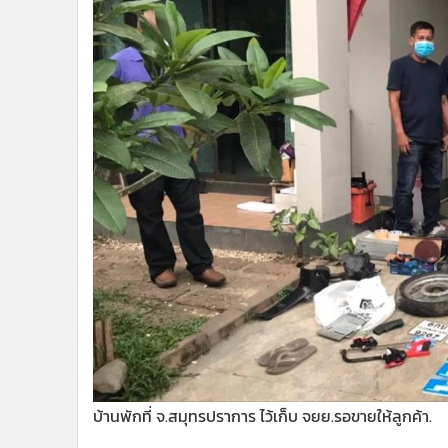
บ้านพักที่ จ.สมุทรปราการ ไว้เก็บ จยย.รอขายให้ลูกค้า.