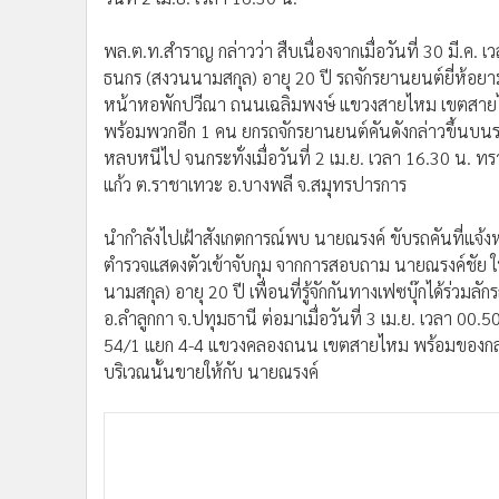
•
อินโดจีน
•
กองทุนรวม
พล.ต.ท.สำราญ กล่าวว่า สืบเนื่องจากเมื่อวันที่ 30 มี.ค
ธนกร (สงวนนามสกุล) อายุ 20 ปี รถจักรยานยนต์ยี่ห้อยา
•
Celeb Online
หน้าหอพักปวีณา ถนนเฉลิมพงษ์ แขวงสายไหม เขตสาย
•
Factcheck
พร้อมพวกอีก 1 คน ยกรถจักรยานยนต์คันดังกล่าวขึ้นบนรถกร
•
ญี่ปุ่น
หลบหนีไป จนกระทั่งเมื่อวันที่ 2 เม.ย. เวลา 16.30 น. ทรา
•
News1
แก้ว ต.ราชาเทวะ อ.บางพลี จ.สมุทรปารการ
•
Gotomanager
นำกำลังไปเฝ้าสังเกตการณ์พบ นายณรงค์ ขับรถคันที่แจ้งหา
ตำรวจแสดงตัวเข้าจับกุม จากการสอบถาม นายณรงค์ชัย ให้
นามสกุล) อายุ 20 ปี เพื่อนที่รู้จักกันทางเฟซบุ๊กได้ร่วม
อ.ลำลูกกา จ.ปทุมธานี ต่อมาเมื่อวันที่ 3 เม.ย. เวลา 0
54/1 แยก 4-4 แขวงคลองถนน เขตสายไหม พร้อมของกลา
บริเวณนั้นขายให้กับ นายณรงค์