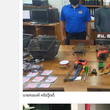
นายณรงค์ หรือวู๊ดดี้.