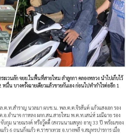
ระเวนลัก จยย.ในพื้นที่สายไหม ลำลูกกา คลองหลวง นำไปเก็บไว้
2 หมื่น บางครั้งฉายเดียวแล้วขายกันเอง ก่อนไปทำกำไรต่ออีก 1
 พล.ต.ท.สำราญ นวลมา ผบช.น. พล.ต.ต.จิรสันต์ แก้วแสงเอก รอง
.ต.อ.อำนาจ กาหลง ผกก.สน.สายไหม พ.ต.ท.เสน่ห์ มณีฉาย รอง
ุม นายณรงค์ หรือวู๊ดดี้ (สงวนนามสกุล) อายุ 33 ปี พร้อมของ
งแก้ว 6 ถนนกิ่งแก้ว ต.ราชาเทวะ อ.บางพลี จ.สมุทรปารการ เมื่อ