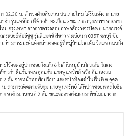
. เวลา 02.30 น. ตำรวจฝ่ายสืบสวน สน.สายไหม ได้รับแจ้งจาก นาย
มาฮ่า รุ่นแอร์ล็อก สีฟ้า-ดำ ทะเบียน 3ขฌ 785 กรุงเทพฯ หายจาก
ไหม กรุงเทพฯ จากการตรวจสอบภาพกล้องวงจรปิดพบ นายณรงค์
ะบะยี่ห้ออีซูซุ รุ่นดีแมคซ์ สีขาว ทะเบียน ก 0357 ชลบุรี ขับ
บว่า รถกระบะคันดังกล่าวจอดอยู่ที่หมู่บ้านโกลเด้น วิลเลจ ถนนกิ่ง
ยไว้จอดอยู่ปากซอยกิ่งแก้ว 6 ใกล้กับหมู่บ้านโกลเด้น วิลเลจ
การว่า คืนวันก่อเหตุตนกับ นายพูนทรัพย์ หรือ ต้น (สงวน
ลักรถ 2 คัน จากหน้าหอพักปวีณา และหน้าห้องเช่าในพื้นที่ ต.คูคต
0.50 น. สามารถติดตามจับกุม นายพูนทรัพย์ ได้ที่ปากซอยพหลโยธิน
ง รถจักรยานยนต์ 2 คัน ขณะจอดรอส่งมอบรถที่ขโมยมาจาก