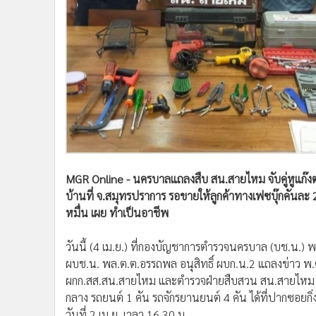
•
Management & HR
•
MGR Live
•
Infographic
•
การเมือง
•
ท่องเที่ยว
•
กีฬา
•
ต่างประเทศ
•
Special Scoop
•
เศรษฐกิจ-ธุรกิจ
•
จีน
MGR Online - นครบาลแถลงสืบ สน.สายไหม จับคู่หูแก๊งต
•
ชุมชน-คุณภาพชีวิต
บ้านที่ จ.สมุทรปราการ รอขายให้ลูกค้าทางเฟซบุ๊กคันละ 
หมื่น เผย ทำเป็นอาชีพ
•
อาชญากรรม
•
Motoring
วันนี้ (4 เม.ย.) ที่กองบัญชาการตำรวจนครบาล (บช.น.)
•
เกม
ผบช.น. พล.ต.ต.อรรถพล อนุสิทธิ์ ผบก.น.2 แถลงข่าว พ
•
วิทยาศาสตร์
ผกก.สส.สน.สายไหม และตำรวจฝ่ายสืบสวน สน.สายไหม จับก
•
SMEs
กลาง รถยนต์ 1 คัน รถจักรยานยนต์ 4 คัน ได้ที่ปากซอยกิ่
•
หุ้น
วันที่ 2 เม.ย. เวลา 16.30 น.