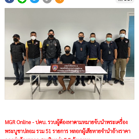
•
Good health & Well-being
•
Green Innovation & SD
•
Management & HR
•
MGR Live
•
Infographic
•
การเมือง
•
ท่องเที่ยว
•
กีฬา
•
ต่างประเทศ
•
Special Scoop
•
เศรษฐกิจ-ธุรกิจ
•
จีน
•
ชุมชน-คุณภาพชีวิต
MGR Online - ปคบ. รวบผู้ต้องหาตามหมายจับนำพระเครื่อง
•
อาชญากรรม
พระบูชาปลอม รวม 51 รายการ หลอกผู้เสียหายจำนำอ้างราคา
•
Motoring