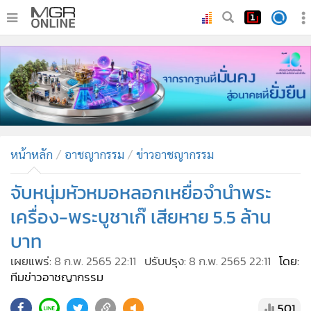
•
หน้าหลัก
•
ทันเหตุการณ์
•
ภาคใต้
•
ภูมิภาค
•
Online Section
หน้าหลัก
อาชญากรรม
ข่าวอาชญากรรม
•
บันเทิง
•
ผู้จัดการรายวัน
จับหนุ่มหัวหมอหลอกเหยื่อจำนำพระ
•
คอลัมนิสต์
เครื่อง-พระบูชาเก๊ เสียหาย 5.5 ล้าน
•
ละคร
บาท
•
CbizReview
เผยแพร่:
8 ก.พ. 2565 22:11
ปรับปรุง:
8 ก.พ. 2565 22:11
โดย:
•
Cyber BIZ
ทีมข่าวอาชญากรรม
•
ผู้จัดกวน
501