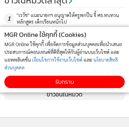
ข่าวในหมวดล่าสุด
"เรวัช" แนะนายกฯ อนุญาตให้ครูพกปืน จี้ ศธ.ทบทวน
1
หลักสูตร เด็กเรียนหนักไป
MGR Online ใช้คุกกี้ (Cookies)
2
MGR Online ใช้คุกกี้ เพื่อจัดการข้อมูลส่วนบุคคลเพื่อนำเสนอ
ประสบการณ์คอนเทนต์ที่ดีที่สุดให้กับผู้อ่านบนเว็บไซต์ และ
บรรยากาศสุดเศร้า ญาติทยอยรับศพเหยื่อเหตุกราดยิง
3
ภรรยารอง ผอ.ฝ่ายปกครอง 1 ร่ำไห้ทำเอกสาร
แอพพลิเคชั่น
เงื่อนไขการใช้งานเว็บไซต์
และ
นโยบายสิทธิ
ส่วนบุคคล
CIB รวบแก๊งมาเลย์ลอบขนไอซ์ 87 กิโล.ขึ้นรถไฟ
4
สารภาพได้ค่าจ้างคนละ 3.5 หมื่น
รับทราบ
ข่าวอื่นในหมวด