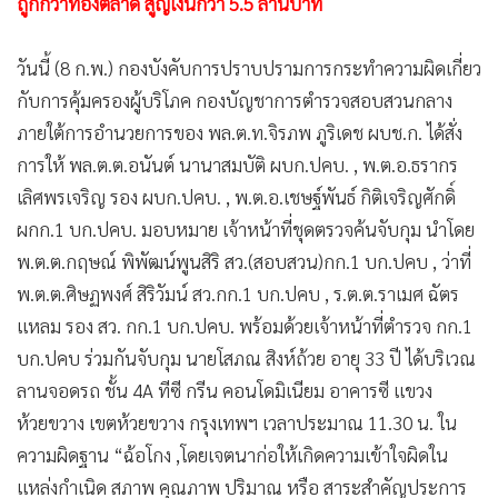
ถูกกว่าท้องตลาด สูญเงินกว่า 5.5 ล้านบาท
•
เกม
•
วิทยาศาสตร์
วันนี้ (8 ก.พ.) กองบังคับการปราบปรามการกระทำความผิดเกี่ยว
•
SMEs
กับการคุ้มครองผู้บริโภค กองบัญชาการตำรวจสอบสวนกลาง
•
หุ้น
ภายใต้การอำนวยการของ พล.ต.ท.จิรภพ ภูริเดช ผบช.ก. ได้สั่ง
•
อินโดจีน
การให้ พล.ต.ต.อนันต์ นานาสมบัติ ผบก.ปคบ. , พ.ต.อ.ธรากร
•
กองทุนรวม
เลิศพรเจริญ รอง ผบก.ปคบ. , พ.ต.อ.เชษฐ์พันธ์ กิติเจริญศักดิ์
•
Celeb Online
ผกก.1 บก.ปคบ. มอบหมาย เจ้าหน้าที่ชุดตรวจค้นจับกุม นำโดย
•
Factcheck
พ.ต.ต.กฤษณ์ พิพัฒน์พูนสิริ สว.(สอบสวน)กก.1 บก.ปคบ , ว่าที่
พ.ต.ต.ศิษฏพงศ์ สิริวัมน์ สว.กก.1 บก.ปคบ , ร.ต.ต.ราเมศ ฉัตร
•
ญี่ปุ่น
แหลม รอง สว. กก.1 บก.ปคบ. พร้อมด้วยเจ้าหน้าที่ตำรวจ กก.1
•
News1
บก.ปคบ ร่วมกันจับกุม นายโสภณ สิงห์ถ้วย อายุ 33 ปี ได้บริเวณ
•
Gotomanager
ลานจอดรถ ชั้น 4A ทีซี กรีน คอนโดมิเนียม อาคารซี แขวง
ห้วยขวาง เขตห้วยขวาง กรุงเทพฯ เวลาประมาณ 11.30 น. ใน
ความผิดฐาน “ฉ้อโกง ,โดยเจตนาก่อให้เกิดความเข้าใจผิดใน
แหล่งกำเนิด สภาพ คุณภาพ ปริมาณ หรือ สาระสำคัญประการ