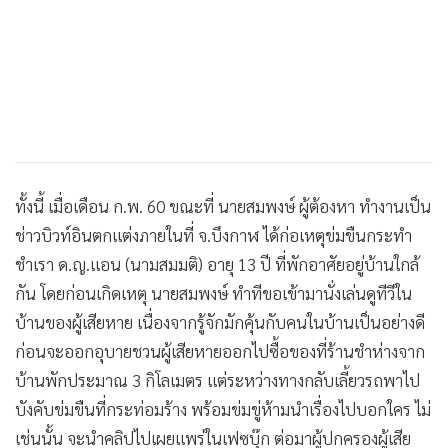
ทั้งนี้ เมื่อเดือน ก.พ. 60 ขณะที่ นายสมพงษ์ ผู้ต้องหา ทำงานเป็น
ช่าวบิวท์อินตกแต่งภายในที่ จ.บึงกาฬ ได้ก่อเหตุข่มขืนกระทำ
ชำเรา ด.ญ.แอน (นามสมมติ) อายุ 13 ปี ที่พักอาศัยอยู่บ้านใกล้
กัน โดยก่อนเกิดเหตุ นายสมพงษ์ ทำทีขอเข้ามานั่งเล่นดูทีวีใน
บ้านของผู้เสียหาย เนื่องจากรู้จักมักคุ้นกับคนในบ้านเป็นอย่างดี
ก่อนจะออกอุบายชวนผู้เสียหายออกไปซื้อของที่ร้านชำห่างจาก
บ้านพักประมาณ 3 กิโลเมตร แต่ระหว่างทางกลับเลี้ยวรถพาไป
บังคับข่มขืนที่กระท่อมร้าง พร้อมข่มขู่ห้ามนำเรื่องไปบอกใคร ไม่
เช่นนั้น จะนำคลิปไปเผยแพร่ในเฟซบุ๊ก ต่อมาผู้ปกครองผู้เสีย