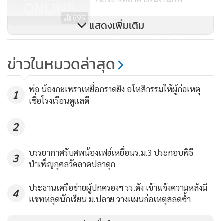
699
แสดงเพิ่มเติม
ทนายรัชพล บุก ปคบ. ร้องตรวจสอบ
กล่องสุ่ม “พิมรี่พาย” เข้าข่ายความ
ข่าวในหมวดล่าสุด
นายเอกชัย เอี่ยมสอาด
ผิดหลายข้อหา
7,825
พ่อ น้องกะเพราเหยื่อกราดยิง อโหสิกรรมให้ผู้ก่อเหตุ
1
เชื่อโรงเรียนดูแลดี
2
บรรยากาศรับศพน้องเฟย์เหยื่อนร.ม.3 ประกอบพิธี
3
บำเพ็ญกุศลวัดลาดปลาดุก
ประธานเครือข่ายผู้ปกครองฯ รร.ดัง เข้าแจ้งความหลังมี
4
แชทหลุดนักเรียน ม.ปลาย วางแผนก่อเหตุสลดซ้ำ