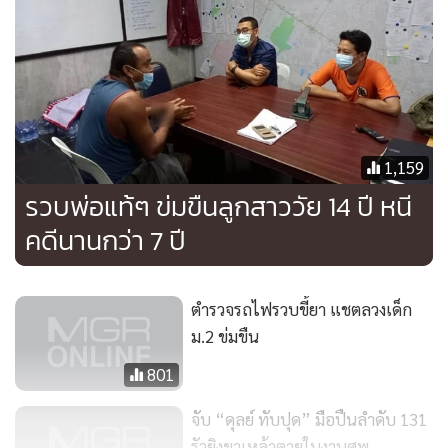
ได้ออกอุบายชักชวน เด็กหญิงสาว อายุต่ำกว่า 15 ปี ซึ่งเป็นแฟน
ของเพื่อน เมื่อเด็กหญิงสาวคนดังกล่าวมาที่บ้านพัก ก็ได้ชักชวน
ให้เด็กหญิงสาวดังกล่าวดื่มสุราร่วมกับพวกตน จนเด็กหญิงสาว
คนดังกล่าวเกิดอาการมึนเมา ก็ลงมือข่มขืนกระทำชำเรา และยัง
ร่วมกันกักขังไม่ให้ออกไปจากห้อง กระทั่งผู้ปกครองของผู้เสีย
หายทราบเรื่อง จึงได้มาร้องทุกข์ที่ สภ.เมืองพัทยา เพื่อให้ดำเนิน
1,159
คดีตามกฎหมาย หลังเกิดเหตุผู้ต้องหามีพฤติการณ์หลบหนีมา
รวบพ่อแท้ๆ ข่มขืนลูกสาววัย 14 ปี หนี
โดยตลอดโดยการเปลี่ยนที่อยู่อาศัยไปตามสถานที่ต่างๆ ตลอด
คดีนานกว่า 7 ปี
ระยะเวลา 15 ปี จนตำรวจ บก.ปคม. จับกุมตัวไว้ได้ นำตัวส่งให้
พนักงานสอบสวนเพื่อดำเนินการตามกฎหมายต่อไป
ตำรวจรถไฟรวบขี้ยา แชตลวงเด็ก
ม.2 ข่มขืน
801
จับ “ดุลย์ ทับปุด” มือปืนลำดับ 131
รัวยิงขาเหล้าตายในงานศพ