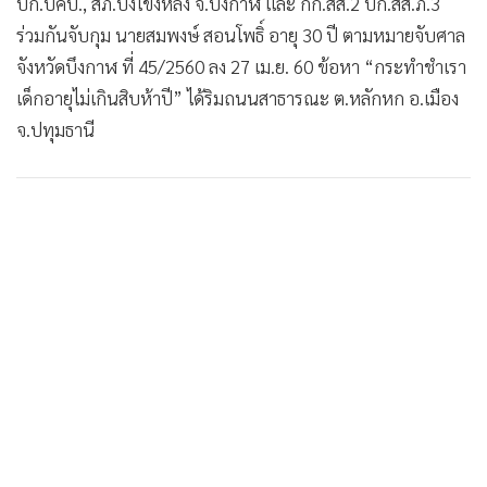
บก.ปคบ., สภ.บึงโขงหลง จ.บึงกาฬ และ กก.สส.2 บก.สส.ภ.3
•
เกม
ร่วมกันจับกุม นายสมพงษ์ สอนโพธิ์ อายุ 30 ปี ตามหมายจับศาล
•
วิทยาศาสตร์
จังหวัดบึงกาฬ ที่ 45/2560 ลง 27 เม.ย. 60 ข้อหา “กระทำชำเรา
•
SMEs
เด็กอายุไม่เกินสิบห้าปี” ได้ริมถนนสาธารณะ ต.หลักหก อ.เมือง
•
หุ้น
จ.ปทุมธานี
•
อินโดจีน
•
กองทุนรวม
•
Celeb Online
•
Factcheck
•
ญี่ปุ่น
•
News1
•
Gotomanager