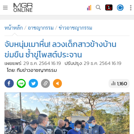
•
หน้าหลัก
หน้าหลัก
อาชญากรรม
ข่าวอาชญากรรม
•
ทันเหตุการณ์
•
จับหนุ่มเมาหื่น! ลวงเด็กสาวข้างบ้าน
ภาคใต้
•
ภูมิภาค
ข่มขืน ซ้ำขู่โพสต์ประจาน
•
Online Section
เผยแพร่:
29 ธ.ค. 2564 16:19
ปรับปรุง:
29 ธ.ค. 2564 16:19
•
บันเทิง
โดย: ทีมข่าวอาชญากรรม
•
ผู้จัดการรายวัน
1,160
•
คอลัมนิสต์
•
ละคร
•
CbizReview
•
Cyber BIZ
•
ผู้จัดกวน