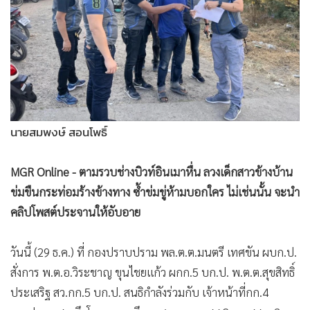
•
Good health & Well-being
•
Green Innovation & SD
•
Management & HR
•
MGR Live
•
Infographic
•
การเมือง
•
ท่องเที่ยว
นายสมพงษ์ สอนโพธิ์
•
กีฬา
MGR Online - ตามรวบช่างบิวท์อินเมาหื่น ลวงเด็กสาวข้างบ้าน
•
ต่างประเทศ
ข่มขืนกระท่อมร้างข้างทาง ซ้ำข่มขู่ห้ามบอกใคร ไม่เช่นนั้น จะนำ
•
Special Scoop
คลิปโพสต์ประจานให้อับอาย
•
เศรษฐกิจ-ธุรกิจ
•
จีน
วันนี้ (29 ธ.ค.) ที่ กองปราบปราม พล.ต.ต.มนตรี เทศขัน ผบก.ป.
•
ชุมชน-คุณภาพชีวิต
สั่งการ พ.ต.อ.วิระชาญ ขุนไชยแก้ว ผกก.5 บก.ป. พ.ต.ต.สุขสิทธิ์
•
อาชญากรรม
ประเสริฐ สว.กก.5 บก.ป. สนธิกำลังร่วมกับ เจ้าหน้าที่กก.4
•
Motoring