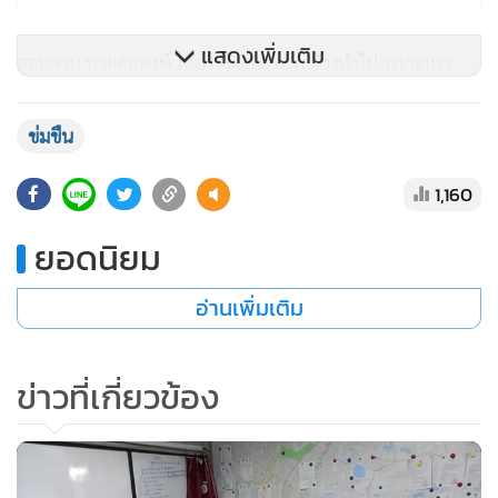
แสดงเพิ่มเติม
สอบสวน นายสมพงษ์ ให้การรับสารภาพ อ้างทำไปเพราะเมา
เหล้า จึงนำตัวส่ง สภ.บึงโขงโหลง ดำเนินคดีตามกฎหมายต่อไป
ข่มขืน
วันเดียวกัน พ.ต.อ.พัฒนพงศ์ ศรีพิณเพราะ ผกก.2 บก.ปคม.
พ.ต.ต.ศิษฏ์ พูลวงศ์ สว.กก.2 บก.ปคม.จับกุม นายเอกชัย เอี่ยม
1,160
สอาด อายุ 37 ปี ชาว จ.หนองคาย ตามหมายจับ ศาลจังหวัด
ยอดนิยม
พัทยา ที่ 832/2549 ลง 4 ส.ค. 49 ข้อหา “ร่วมกันหน่วงเหนี่ยว
กักขัง และร่วมกันข่มขืนกระทำชำเราเด็กหญิงอายุยังไม่เกินสิบ
อ่านเพิ่มเติม
ห้าปี” ได้หน้าร้านปูกรรเชียงซีฟู้ด เลขที่ 25/1/1 ม.1 ต.คลองนา
อ.เมือง จ.ฉะเชิงเทรา
ข่าวที่เกี่ยวข้อง
พ.ต.อ.พัฒนพงศ์ กล่าวว่า ผู้ต้องหารายนี้ซึ่งขณะนั้นอยู่ในช่วง
อายุประมาณ 20 ปี พร้อมกับพวกซึ่งเป็นเพื่อนรุ่นราวคราว
เดียวกัน ได้ร่วมกันกินอาหารและดื่มสุราภายในบ้านพัก จากนั้น