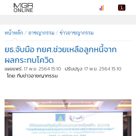
•
หน้าหลัก
•
หน้าหลัก
ทันเหตุการณ์
อาชญากรรม
ข่าวอาชญากรรม
•
ภาคใต้
ยธ.จับมือ กยศ.ช่วยเหลือลูกหนี้จาก
•
ภูมิภาค
ผลกระทบโควิด
•
Online Section
เผยแพร่:
17 พ.ย. 2564 15:10
ปรับปรุง:
17 พ.ย. 2564 15:10
•
บันเทิง
โดย: ทีมข่าวอาชญากรรม
•
ผู้จัดการรายวัน
•
คอลัมนิสต์
•
ละคร
•
CbizReview
•
Cyber BIZ
•
ผู้จัดกวน