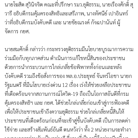
นายโฆสิต สุวินิจจิต คณะที่ปรึกษา รมว.ยุติธรรม, นายเรืองศักดิ์ สุ
•
เกม
วารี อธิบดีกรมคุ้มครองสิทธิและเสรีภาพ, นางทัศนีย์ เปาอินทร์
•
วิทยาศาสตร์
ว่าที่อธิบดีกรมบังคับคดี และ นายชัยณรงค์ กัจฉปานันท์ ผู้
•
SMEs
จัดการ กยศ.
•
หุ้น
•
อินโดจีน
นายสมศักดิ์ กล่าวว่า กระทรวงยุติธรรมมีนโยบายบูรณาการความ
•
กองทุนรวม
ร่วมมือกับทุกภาคส่วน ดำเนินการแก้ไขหนี้สินของประชาชน
•
Celeb Online
ด้วยการนำกระบวนการไกล่เกลี่ยข้อพิพาททั้งก่อนและหลัง
•
Factcheck
บังคับคดี รวมถึงข้อสั่งการของ พล.อ.ประยุทธ์ จันทร์โอชา นายก
•
ญี่ปุ่น
รัฐมนตรี ที่มีนโยบายเร่งด่วน 12 เรื่อง เร่งให้ช่วยเหลือประชาชน
•
News1
ที่เดือดร้อนจากสถานการณ์โควิด-19 ถือเป็นโอกาสอันดีที่กรม
•
Gotomanager
คุ้มครองสิทธิฯ และ กยศ. ได้ช่วยไกล่เกลี่ยก่อนเข้าสู่การฟ้องคดี
เพื่อให้ประชาชนเข้าถึงความยุติธรรม ช่วยไกล่เกลี่ยหนี้สินให้
ประชาชนที่เดือดร้อนก่อนที่จะเข้าสู่ชั้นบังคับคดี เป็นการลดค่า
ใช้จ่าย และสร้างสัมพันธ์อันดี ตนหวังว่า ทั้ง 2 หน่วยงานจะทำงา