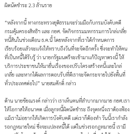
ผิดนัดชำระ 2.3 ล้านราย
“หลังจากนี้ ทางกระทรวงยุติธรรมจะร่วมมือกับกรมบังคับคดี
กรมคุ้มครองสิทธิฯ และ กยศ. จัดกิจกรรมมหกรรมการไกล่เกลี่ย
หนี้สินในช่วงเดือน ธ.ค.นี้ โดยหลังจากที่เราได้กำหนดการ
เรียบร้อยแล้วจะแจ้งให้ทราบถึงวันที่จะจัดอีกครั้ง ซึ่งจะทำให้คน
ที่เป็นหนี้ได้รับรู้ ว่า นายกรัฐมนตรีจะเข้ามาแก้ปัญหาตรงนี้ ให้
บริการประชาชนให้มายื่นเรื่องของปรับโครงสร้างหนี้และไกล่
เกลี่ย และหากได้ผลการตอบรับที่ดีเราจะจัดกระจายไปยังพื้นที่
ทั่วประเทศต่อไป” นายสมศักดิ์ กล่าว
ด้าน นายชัยณรงค์ กล่าวว่า เราเห็นคนที่ลำบากมากมาย กยศ.เรา
ให้โอกาสให้อนาคต เมื่อลูกหนี้ผิดนัดชำระ ถึงจุดหนึ่งเราต้องฟ้อง
แม้เราไม่อยากให้เกิดการบังคับคดี แต่เราก็ต้องทำ วันนี้เรากำลัง
รอกฎหมายใหม่ ซึ่งจะแปลงหนี้ได้ แต่ในช่วงรอกฎหมายนี้ เรามี