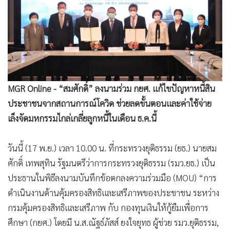
•
Good health & Well-being
•
Green Innovation & SD
•
Management & HR
•
MGR Live
•
Infographic
•
การเมือง
MGR Online - “สมศักดิ์” ลงนามร่วม กยศ. แก้ไขปัญหาหนี้สิน
•
ท่องเที่ยว
ประชาชนจากสถานการณ์โควิด ช่วยลดขั้นตอนและค่าใช้จ่าย
•
กีฬา
เล็งจัดมหกรรมไกล่เกลี่ยลูกหนี้ในเดือน ธ.ค.นี้
•
ต่างประเทศ
•
Special Scoop
วันนี้ (17 พ.ย.) เวลา 10.00 น. ที่กระทรวงยุติธรรม (ยธ.) นายสม
•
เศรษฐกิจ-ธุรกิจ
ศักดิ์ เทพสุทิน รัฐมนตรีว่าการกระทรวงยุติธรรม (รมว.ยธ.) เป็น
•
จีน
ประธานในพิธีลงนามบันทึกข้อตกลงความร่วมมือ (MOU) “การ
•
ชุมชน-คุณภาพชีวิต
ดำเนินงานด้านคุ้มครองสิทธิและเสรีภาพของประชาชน ระหว่าง
•
อาชญากรรม
กรมคุ้มครองสิทธิและเสรีภาพ กับ กองทุนเงินให้กู้ยืมเพื่อการ
ศึกษา (กยศ.) โดยมี น.ส.ณัฐธ์ภัสส์ ยงใจยุทธ ผู้ช่วย รมว.ยุติธรรม,
•
Motoring