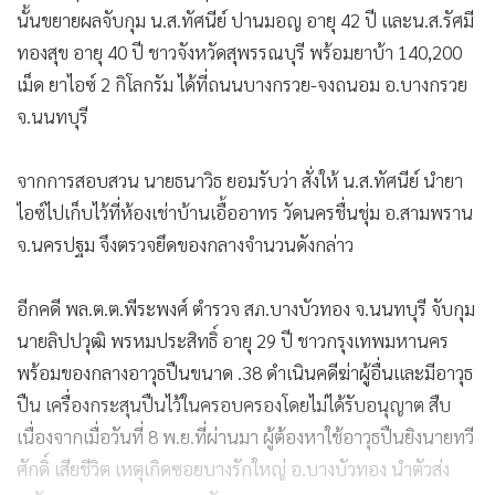
นั้นขยายผลจับกุม น.ส.ทัศนีย์ ปานมอญ อายุ 42 ปี และน.ส.รัศมี
ทองสุข อายุ 40 ปี ชาวจังหวัดสุพรรณบุรี พร้อมยาบ้า 140,200
เม็ด ยาไอซ์ 2 กิโลกรัม ได้ที่ถนนบางกรวย-จงถนอม อ.บางกรวย
จ.นนทบุรี
จากการสอบสวน นายธนาวิธ ยอมรับว่า สั่งให้ น.ส.ทัศนีย์ นำยา
ไอซ์ไปเก็บไว้ที่ห้องเช่าบ้านเอื้ออาทร วัดนครชื่นชุ่ม อ.สามพราน
จ.นครปฐม จึงตรวจยึดของกลางจำนวนดังกล่าว
อีกคดี พล.ต.ต.พีระพงศ์ ตำรวจ สภ.บางบัวทอง จ.นนทบุรี จับกุม
นายลิปปวุฒิ พรหมประสิทธิ์ อายุ 29 ปี ชาวกรุงเทพมหานคร
พร้อมของกลางอาวุธปืนขนาด .38 ดำเนินคดีฆ่าผู้อื่นและมีอาวุธ
ปืน เครื่องกระสุนปืนไว้ในครอบครองโดยไม่ได้รับอนุญาต สืบ
เนื่องจากเมื่อวันที่ 8 พ.ย.ที่ผ่านมา ผู้ต้องหาใช้อาวุธปืนยิงนายทวี
ศักดิ์ เสียชีวิต เหตุเกิดซอยบางรักใหญ่ อ.บางบัวทอง นำตัวส่ง