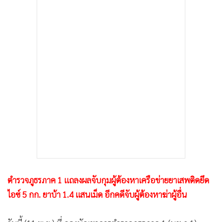
•
เกม
•
วิทยาศาสตร์
•
SMEs
•
หุ้น
•
อินโดจีน
•
กองทุนรวม
•
Celeb Online
•
Factcheck
•
ญี่ปุ่น
•
News1
•
Gotomanager
ตำรวจภูธรภาค 1 แถลงผลจับกุมผู้ต้องหาเครือข่ายยาเสพติดยึด
ไอซ์ 5 กก. ยาบ้า 1.4 แสนเม็ด อีกคดีจับผู้ต้องหาฆ่าผู้อื่น