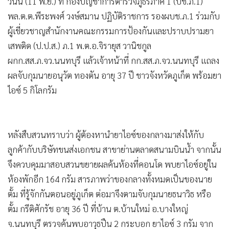
วันนี้ (11 พ.ย.) ที่ กองบัญชาการตำรวจภูธรภาค 1 (บช.ภ.1)
พล.ต.ต.พีระพงศ์ วงษ์สมาน ปฏิบัติราชการ รองผบช.ภ.1 ร่วมกับ
ผู้เชี่ยวชาญสำนักงานคณะกรรมการป้องกันและปราบปรามยา
เสพติด (ป.ป.ส.) ภ.1 พ.ต.อ.จิรายุส วานิชกูล
ผกก.สส.ภ.จว.นนทบุรี แล้วเจ้าหน้าที่ กก.สส.ภ.จว.นนทบุรี แถลง
ผลจับกุมนายอนุวัต ทองตัน อายุ 37 ปี ชาวจังหวัดภูเก็ต พร้อมยา
ไอซ์ 5 กิโลกรัม
หลังสืบสวนทราบว่า ผู้ต้องหานำยาไอซ์ของกลางมาส่งให้กับ
ลูกค้ากับบริษัทขนส่งเอกชน สาขาย่านตลาดสนามบินน้ำ จากนั้น
จึงควบคุมมาสอบสวนขยายผลค้นห้องที่คอนโด พบยาไอซ์อยู่ใน
ห้องพักอีก 164 กรัม สารภาพว่าของกลางทั้งหมดเป็นของนาย
ตั้ม ที่รู้จักกันตอนอยู่ภูเก็ต ต่อมาจึงตามจับกุมนายธนาวิธ หรือ
ตั้ม กรีติศักรัช อายุ 36 ปี ที่บ้าน ต.บ้านใหม่ อ.บางใหญ่
จ.นนทบุรี ตรวจค้นพบอาวุธปืน 2 กระบอก ยาไอซ์ 3 กรัม จาก