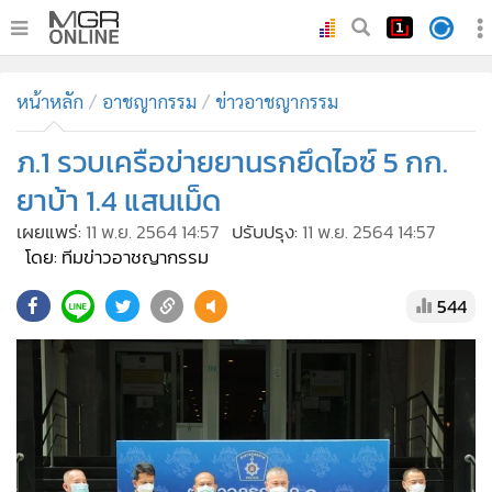
•
หน้าหลัก
หน้าหลัก
อาชญากรรม
ข่าวอาชญากรรม
•
ทันเหตุการณ์
•
ภ.1 รวบเครือข่ายยานรกยึดไอซ์ 5 กก.
ภาคใต้
•
ภูมิภาค
ยาบ้า 1.4 แสนเม็ด
•
Online Section
เผยแพร่:
11 พ.ย. 2564 14:57
ปรับปรุง:
11 พ.ย. 2564 14:57
•
บันเทิง
โดย: ทีมข่าวอาชญากรรม
•
ผู้จัดการรายวัน
544
•
คอลัมนิสต์
•
ละคร
•
CbizReview
•
Cyber BIZ
•
ผู้จัดกวน