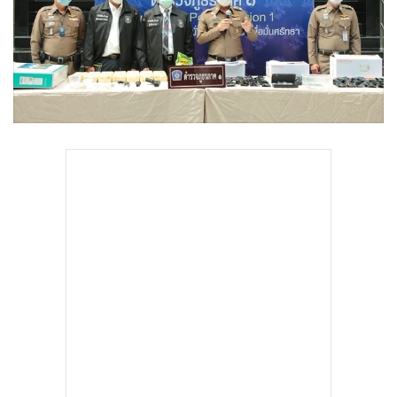
•
Good health & Well-being
•
Green Innovation & SD
•
Management & HR
•
MGR Live
•
Infographic
•
การเมือง
•
ท่องเที่ยว
•
กีฬา
•
ต่างประเทศ
•
Special Scoop
•
เศรษฐกิจ-ธุรกิจ
•
จีน
•
ชุมชน-คุณภาพชีวิต
•
อาชญากรรม
•
Motoring