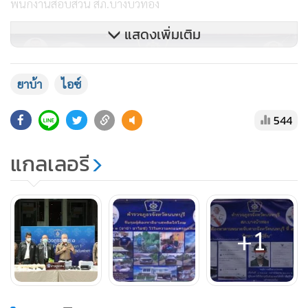
พนักงานสอบสวน สภ.บางบัวทอง
แสดงเพิ่มเติม
ยาบ้า
ไอซ์
544
แกลเลอรี
+1