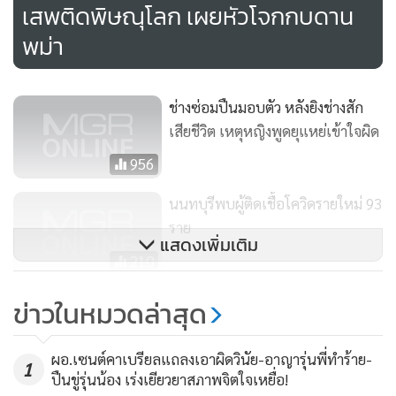
เสพติดพิษณุโลก เผยหัวโจกกบดาน
พม่า
ช่างซ่อมปืนมอบตัว หลังยิงช่างสัก
เสียชีวิต เหตุหญิงพูดยุแหย่เข้าใจผิด
956
นนทบุรีพบผู้ติดเชื้อโควิดรายใหม่ 93
ราย
แสดงเพิ่มเติม
210
นนทบุรีพบผู้ติดเชื้อโควิดรายใหม่
ข่าวในหมวดล่าสุด
111 ราย
92
ผอ.เซนต์คาเบรียลแถลงเอาผิดวินัย-อาญารุ่นพี่ทำร้าย-
1
ปืนขู่รุ่นน้อง เร่งเยียวยาสภาพจิตใจเหยื่อ!