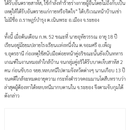
ได้รับอันตรายสาหัส, ใช้กำลังทำร้ายร่างกายผู้อื่นโดยไม่ถึงกับเป็น
•
เกม
เหตุให้ได้รับอันตรายแก่กายหรือจิตใจ” ได้บริเวณหน้าบ้านเช่า
•
วิทยาศาสตร์
ไม่มีชื่อ ถ.ราษฎร์บำรุง ต.เนินพระ อ.เมือง จ.ระยอง
•
SMEs
•
หุ้น
ทั้งนี้ เมื่อต้นเดือน ก.พ. 52 ขณะที่ นายอุทัยวรรณ อายุ 18 ปี
•
อินโดจีน
เรียนอยู่มัธยมปลายโรงเรียนแห่งหนึ่งใน ต.จอมศรี อ.เพ็ญ
•
กองทุนรวม
จ.อุดรธานี ก่อเหตุใช้สนับมือต่อยหน้าคู่อริขณะนั้นยังเป็นทหาร
•
Celeb Online
เกณฑ์ในงานหมอลำใกล้บ้าน จนกลุ่มคู่อริได้รับบาดเจ็บสาหัส 2
•
Factcheck
คน ก่อนขับรถ จยย.หลบหนีไปตามจังหวัดต่างๆ นานเกือบ 13 ปี
•
ญี่ปุ่น
จนคดีใกล้จะหมดอายุความ กระทั่งตำรวจคอมมานโดสืบทราบว่า
•
News1
ล่าสุดผู้ต้องหาได้หลบหนีมากบดานใน จ.ระยอง จึงตามจับกุมได้
•
Gotomanager
ดังกล่าว