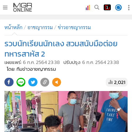
•
หน้าหลัก
หน้าหลัก
อาชญากรรม
ข่าวอาชญากรรม
•
ทันเหตุการณ์
•
รวบนักเรียนนักเลง สวมสนับมือต่อย
ภาคใต้
•
ภูมิภาค
ทหารสาหัส 2
•
Online Section
เผยแพร่:
6 ก.ค. 2564 23:38
ปรับปรุง:
6 ก.ค. 2564 23:38
•
บันเทิง
โดย: ทีมข่าวอาชญากรรม
•
ผู้จัดการรายวัน
2,021
•
คอลัมนิสต์
•
ละคร
•
CbizReview
•
Cyber BIZ
•
ผู้จัดกวน