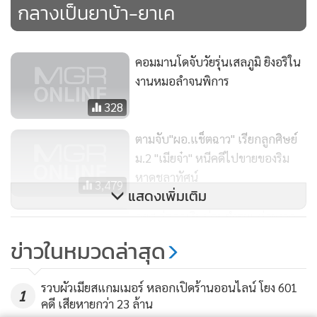
กลางเป็นยาบ้า-ยาเค
คอมมานโดจับวัยรุ่นเสลภูมิ ยิงอริใน
งานหมอลำจนพิการ
328
ตามจับ"ผอ.แช็ตฉาว" เรียกลูกศิษย์
ม.2 "เมียจ๋า" หนีคดีไปขายของริม
หาดชลาทัศน์
3,479
แสดงเพิ่มเติม
กยศ.จ่อลดเงินผ่อนชำระแต่ละงวด-
พักชำระเบี้ยปรับ-ยืดเวลาจ่ายหนี้-
ข่าวในหมวดล่าสุด
ถูกฟ้องผ่อนได้
328
รวบผัวเมียสแกมเมอร์ หลอกเปิดร้านออนไลน์ โยง 601
1
คดี เสียหายกว่า 23 ล้าน