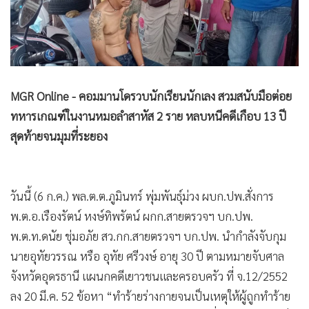
•
Good health & Well-being
•
Green Innovation & SD
•
Management & HR
•
MGR Live
•
Infographic
MGR Online - คอมมานโดรวบนักเรียนนักเลง สวมสนับมือต่อย
•
การเมือง
ทหารเกณฑ์ในงานหมอลำสาหัส 2 ราย หลบหนีคดีเกือบ 13 ปี
•
ท่องเที่ยว
สุดท้ายจนมุมที่ระยอง
•
กีฬา
•
ต่างประเทศ
•
Special Scoop
วันนี้ (6 ก.ค.) พล.ต.ต.ภูมินทร์ พุ่มพันธุ์ม่วง ผบก.ปพ.สั่งการ
•
เศรษฐกิจ-ธุรกิจ
พ.ต.อ.เรืองรัตน์ หงษ์ทิพรัตน์ ผกก.สายตรวจฯ บก.ปพ.
•
จีน
พ.ต.ท.ดนัย ชุ่มอภัย สว.กก.สายตรวจฯ บก.ปพ. นำกำลังจับกุม
นายอุทัยวรรณ หรือ อุทัย ศรีวงษ์ อายุ 30 ปี ตามหมายจับศาล
•
ชุมชน-คุณภาพชีวิต
จังหวัดอุดรธานี แผนกคดีเยาวชนและครอบครัว ที่ จ.12/2552
•
อาชญากรรม
ลง 20 มี.ค. 52 ข้อหา “ทำร้ายร่างกายจนเป็นเหตุให้ผู้ถูกทำร้าย
•
Motoring