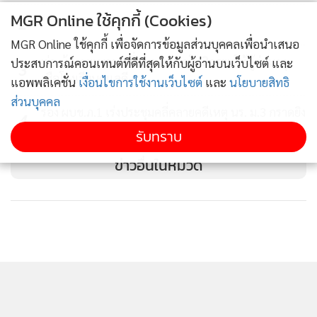
MGR Online ใช้คุกกี้ (Cookies)
2
MGR Online ใช้คุกกี้ เพื่อจัดการข้อมูลส่วนบุคคลเพื่อนำเสนอ
พ่อ น้องกะเพราเหยื่อกราดยิง อโหสิกรรมให้ผู้ก่อเหตุ
ประสบการณ์คอนเทนต์ที่ดีที่สุดให้กับผู้อ่านบนเว็บไซต์ และ
3
เชื่อโรงเรียนดูแลดี
แอพพลิเคชั่น
เงื่อนไขการใช้งานเว็บไซต์
และ
นโยบายสิทธิ
ส่วนบุคคล
รอง ผบช.ภ.1 เร่งประชุมคลี่คลายคดีเหตุ นร. ม.3 กราดยิง
4
รร.ดัง
รับทราบ
ข่าวอื่นในหมวด