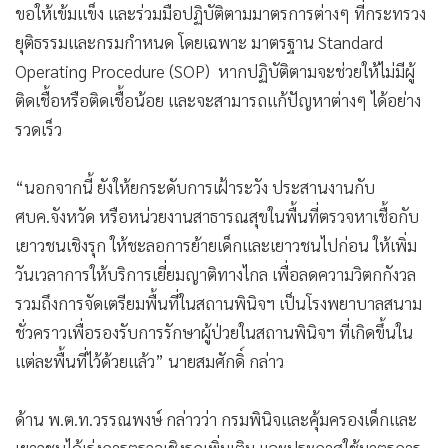
ขอให้เข้มแข็ง และร่วมมือปฏิบัติตามมาตรการต่างๆ ที่กระทรวง
•
เกม
ยุติธรรมและกรมกำหนด โดยเฉพาะ มาตรฐาน Standard
•
วิทยาศาสตร์
Operating Procedure (SOP) หากปฏิบัติตามจะช่วยให้ไม่มีผู้
•
SMEs
ติดเชื้อหรือติดเชื้อน้อย และจะสามารถแก้ปัญหาต่างๆ ได้อย่าง
•
หุ้น
รวดเร็ว
•
อินโดจีน
•
กองทุนรวม
“นอกจากนี้ ยังให้ยกระดับการเฝ้าระวัง ประสานงานกับ
•
Celeb Online
ศบค.จังหวัด หรือหน่วยงานสาธารณสุขในพื้นที่ตรวจหาเชื้อกับ
•
Factcheck
เยาวชนเชิงรุก ให้ชะลอการย้ายเด็กและเยาวชนไปก่อน ให้เพิ่ม
•
ญี่ปุ่น
วันเวลาการให้บริการเยี่ยมญาติทางไกล เพื่อลดความวิตกกังวล
•
News1
รวมถึงการจัดเตรียมพื้นที่ในสถานพินิจฯ เป็นโรงพยาบาลสนาม
•
Gotomanager
ชั่วคราวเพื่อรองรับการรักษาผู้ป่วยในสถานพินิจฯ ที่เกิดขึ้นใน
แต่ละพื้นที่ไว้ด้วยแล้ว” นายสมศักดิ์ กล่าว
ด้าน พ.ต.ท.วรรณพงษ์ กล่าวว่า กรมพินิจและคุ้มครองเด็กและ