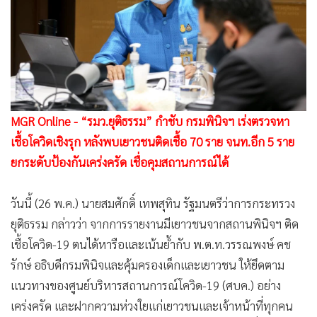
•
Good health & Well-being
•
Green Innovation & SD
•
Management & HR
•
MGR Live
•
Infographic
•
การเมือง
MGR Online - “รมว.ยุติธรรม” กำชับ กรมพินิจฯ เร่งตรวจหา
•
ท่องเที่ยว
เชื้อโควิดเชิงรุก หลังพบเยาวชนติดเชื้อ 70 ราย จนท.อีก 5 ราย
•
กีฬา
ยกระดับป้องกันเคร่งครัด เชื่อคุมสถานการณ์ได้
•
ต่างประเทศ
•
Special Scoop
วันนี้ (26 พ.ค.) นายสมศักดิ์ เทพสุทิน รัฐมนตรีว่าการกระทรวง
•
เศรษฐกิจ-ธุรกิจ
ยุติธรรม กล่าวว่า จากการรายงานมีเยาวชนจากสถานพินิจฯ ติด
•
จีน
เชื้อโควิด-19 ตนได้หารือและเน้นย้ำกับ พ.ต.ท.วรรณพงษ์ คช
•
ชุมชน-คุณภาพชีวิต
รักษ์ อธิบดีกรมพินิจและคุ้มครองเด็กและเยาวชน ให้ยึดตาม
•
อาชญากรรม
แนวทางของศูนย์บริหารสถานการณ์โควิด-19 (ศบค.) อย่าง
เคร่งครัด และฝากความห่วงใยแก่เยาวชนและเจ้าหน้าที่ทุกคน
•
Motoring