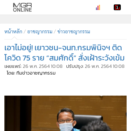
•
หน้าหลัก
•
หน้าหลัก
ทันเหตุการณ์
อาชญากรรม
ข่าวอาชญากรรม
•
ภาคใต้
เอาไม่อยู่! เยาวชน-จนท.กรมพินิจฯ ติด
•
ภูมิภาค
โควิด 75 ราย “สมศักดิ์” สั่งเฝ้าระวังเข้ม
•
Online Section
เผยแพร่:
26 พ.ค. 2564 10:08
ปรับปรุง:
26 พ.ค. 2564 10:08
•
บันเทิง
โดย: ทีมข่าวอาชญากรรม
•
ผู้จัดการรายวัน
•
คอลัมนิสต์
•
ละคร
•
CbizReview
•
Cyber BIZ
•
ผู้จัดกวน