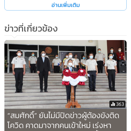
อ่านเพิ่มเติม
จำนวนมาก รวมทั้งแพทย์ อุปกรณ์ทางการแพทย์ ตลอดจนพื้นที่
ในการรองรับ การดูแลรักษาผู้ต้องขัง เพราะโรคระบาดได้เข้ามา
ข่าวที่เกี่ยวข้อง
อยู่ในชีวิตสังคมคนไทยแล้วทั้งในวันนี้และอนาคต ซึ่งเป็นความ
ท้าทายของกระทรวงยุติธรรมและกรมราชทัณฑ์เป็นอย่างมาก
เพราะคุณลักษณะของผู้ต้องขังที่ต้องติดเชื้อถูกจำกัด ในเรื่อง
ของกฎหมายที่ให้ต้องจองจำ ประกอบจำนวนผู้ต้องขังที่มีอยู่มาก
เกินกว่าที่สถานที่ปัจจุบัน ตลอดจนเจ้าหน้าที่เข้ามาดูแลจะ
สามารถรองรับได้ ดังนั้นกระทรวงยุติธรรมและกรมราชทัณฑ์ จะ
พิจารณานโยบายการพักโทษในรูปแบบพิเศษ เช่น การติดกำไล
EM ให้ละเอียดรอบคอบ โดยพิจารณาสิ่งแวดล้อม และข้อเท็จ
จริง ตลอดจนสภาวะของผู้ต้องขัง เพื่อกำหนดนโยบายการพัก
โทษขึ้นมา รวมทั้งกฎหมายต่างๆ เพื่อให้กรมราชทัณฑ์ กระทรวง
363
ยุติธรรม และสังคมได้ประโยชน์ด้วยกัน ตลอดจนสิทธิขั้นพื้นฐาน
“สมศักดิ์” ยันไม่มีปิดข่าวผู้ต้องขังติด
ผู้ต้องขัง
โควิด คาดมาจากคนเข้าใหม่ เร่งหา