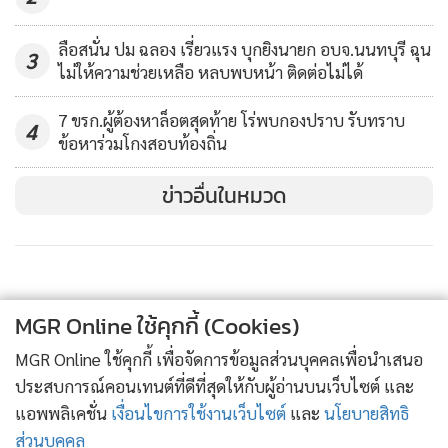
ติดตามทุกวัน ส่วนเจ้าหน้าที่มีติดเชื้อ 33 ราย เหลือที่ยังไม่หาย
17 ราย และเราได้ประสานงานกับศาล ถึงทางศาลเข้าใจและ
ลือสนั่น ปม ฉลอง เรี่ยวแรง บุกยิงนายก อบจ.นนทบุรี ฉุน
3
อำนวยประโยชน์ทุกทาง ตนต้องขอขอบคุณทางท่านประธาน
ไม่ให้ความช่วยเหลือ หลบพบหน้า ติดต่อไม่ได้
ศาลฎีกาด้วย
7 ขรก.ผู้ต้องหาล็อตสุดท้าย โร่พบกองปราบ รับทราบ
4
ข้อหาร่วมโกงสอบท้องถิ่น
ข่าวอื่นในหมวด
MGR Online ใช้คุกกี้ (Cookies)
MGR Online ใช้คุกกี้ เพื่อจัดการข้อมูลส่วนบุคคลเพื่อนำเสนอ
ประสบการณ์คอนเทนต์ที่ดีที่สุดให้กับผู้อ่านบนเว็บไซต์ และ
แอพพลิเคชั่น
เงื่อนไขการใช้งานเว็บไซต์
และ
นโยบายสิทธิ
ส่วนบุคคล