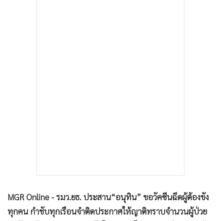
•
เกม
•
วิทยาศาสตร์
•
SMEs
•
หุ้น
•
อินโดจีน
•
กองทุนรวม
•
Celeb Online
•
Factcheck
•
ญี่ปุ่น
•
News1
•
Gotomanager
MGR Online - รมว.ยธ. ประสาน
“
อนุทิน” ขอวัคซีนฉีดผู้ต้องขัง
ทุกคน กำชับทุกเรือนจำติดประกาศให้ญาติทราบจำนวนผู้ป่วย