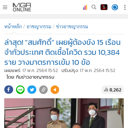
•
หน้าหลัก
หน้าหลัก
อาชญากรรม
ข่าวอาชญากรรม
•
ทันเหตุการณ์
•
ล่าสุด! “สมศักดิ์” เผยผู้ต้องขัง 15 เรือน
ภาคใต้
•
ภูมิภาค
จำทั่วประเทศ ติดเชื้อโควิด รวม 10,384
•
Online Section
ราย วางมาตรการเข้ม 10 ข้อ
•
บันเทิง
เผยแพร่:
17 พ.ค. 2564 15:52
ปรับปรุง:
17 พ.ค. 2564 15:52
•
ผู้จัดการรายวัน
โดย: ทีมข่าวอาชญากรรม
•
คอลัมนิสต์
8,262
•
ละคร
•
CbizReview
•
Cyber BIZ
•
ผู้จัดกวน