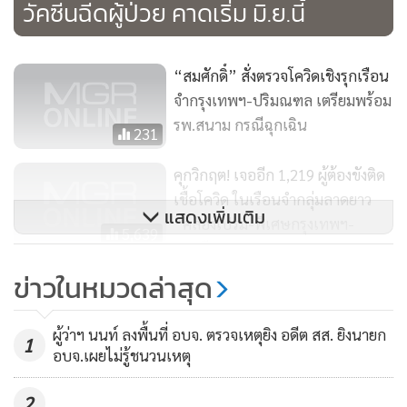
วัคซีนฉีดผู้ป่วย คาดเริ่ม มิ.ย.นี้
“ถ้าเราใช้ยาฟาวิพิราเวียร์ รักษา 10,000 คน หัวหนึ่ง 5,000 บาท
จะใช้เงินถึง 50 ล้านบาท แต่หากใช้วัคซีนกับผู้ต้องขัง 300,000
คนหัวละ 1,000 บาท จะใช้ 300 ล้านบาท จะหยุดเชื้อในเรือนจำ
“สมศักดิ์” สั่งตรวจโควิดเชิงรุกเรือน
ได้ทั้งหมด ผมจะเสนอไปยังนายอนุทิน ชาญวีรกูล
จำกรุงเทพฯ-ปริมณฑล เตรียมพร้อม
รมว.สาธารณสุข ดำเนินการให้เรียบร้อย ซึ่งหวังว่าทางนายอนุทิน
รพ.สนาม กรณีฉุกเฉิน
231
จะเข้าใจและเร่งดำเนินการให้ ส่วนสถานการณ์ที่ จ.เชียงใหม่ ได้
ใช้บับเบิ้ล แอนด์ซีล ควบคุมในเรือนจำ โดยมีการร่วมมือกับส่วน
คุกวิกฤต! เจออีก 1,219 ผู้ต้องขังติด
ราชการต่างๆในจังหวัด ในเรื่องตัวเลขต้องแจกแจงให้ชัด เราไม่
เชื้อโควิด ในเรือนจำกลุ่มลาดยาว
แสดงเพิ่มเติม
“คลองเปรม-พิเศษกรุงเทพฯ-
ได้ปิดบังหรือปกปิด แต่หากไม่สามารถทำให้ถูกต้องได้ต้องมีคน
5,639
ธนบุรี”
รับผิดชอบ เราจะทำตัวเป็นทองไม่รู้ร้อนไม่ได้” นายสมศักดิ์
ข่าวในหมวดล่าสุด
กล่าว
เรือนจำพิเศษธนบุรี พบผู้ต้องขังติด
โควิดเพิ่ม 1,104 ราย เป็นกลุ่มไม่มี
ด้าน นายอายุตม์ กล่าวว่า ขณะนี้มีผู้ต้องขัง 15 เรือนจำติดเชื้อ
ผู้ว่าฯ นนท์ ลงพื้นที่ อบจ. ตรวจเหตุยิง อดีต สส. ยิงนายก
อาการ-ป่วยเล็กน้อย
1
1,275
อบจ.เผยไม่รู้ชนวนเหตุ
โดยมี 8 เรือนจำใน กทม.และปริมณฑลที่ต้องเฝ้าระวังพิเศษ เช็ค
ตัวเลขทุกวัน มียอดผู้ติดเชื้อเท่าไร รักษาหายเท่าไร จะมีการ
2