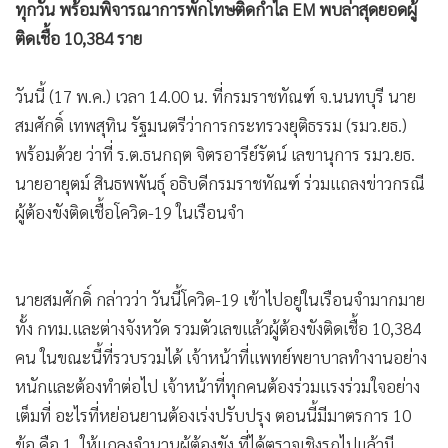
ทุกวัน พร้อมพิจารณาการพักโทษติดกำไล EM พบล่าสุดยอดผู้
ติดเชื้อ 10,384 ราย
วันนี้ (17 พ.ค.) เวลา 14.00 น. ที่กรมราชทัณฑ์ จ.นนทบุรี นาย
สมศักดิ์ เทพสุทิน รัฐมนตรีว่าการกระทรวงยุติธรรม (รมว.ยธ.)
พร้อมด้วย ว่าที่ ร.ต.ธนกฤต จิตรอารีย์รัตน์ เลขานุการ รมว.ยธ.
นายอายุตม์ สินธพพันธุ์ อธิบดีกรมราชทัณฑ์ ร่วมแถลงข่าวกรณี
ผู้ต้องขังติดเชื้อโควิด-19 ในเรือนจำ
นายสมศักดิ์ กล่าวว่า วันนี้โควิด-19 เข้าไปอยู่ในเรือนจำมากมาย
ทั้ง กทม.และต่างจังหวัด รวมตัวเลขแล้วผู้ต้องขังติดเชื้อ 10,384
คน ในขณะนี้ที่รวบรวมได้ เจ้าหน้าที่แพทย์พยาบาลทำงานอย่าง
หนักและต้องทำต่อไป เจ้าหน้าที่ทุกคนต้องร่วมแรงร่วมใจอย่าง
เต็มที่ อะไรที่หย่อนยานต้องเร่งปรับปรุง ตอนนี้มีมาตรการ 10
ข้อ คือ 1. ให้แถลงจำนวนผู้ต้องขัง ที่ได้ตรวจเชิงรุกไปแล้วมี