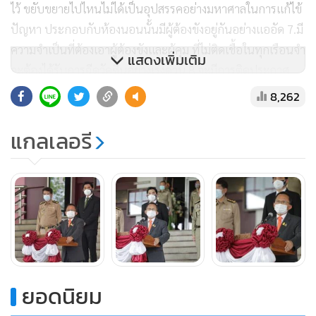
ไว้ ขยับขยายไปไหนไม่ได้เป็นอุปสรรคอย่างมหาศาลในการแก้ไข้
ปัญหา ประกอบกับห้องนอนนั้นมีผู้ต้องขังอยู่กันอย่างแออัด 7.มี
ความจำเป็นที่ต้องเอาผู้ต้องขังและผู้คุม ที่ไม่ติดเชื้อในทุกเรือนจำ
แสดงเพิ่มเติม
จะต้องได้รับการฉีดวัคซีนอย่างเร่งด่วน 8.จะมีการติดประกาศ
หน้าเรือนจำทุกแห่งในประเทศไทย เพื่อแจ้งให้ทราบว่ามีผู้ต้อง
8,262
ขังติดเชื้อกี่คนและไม่ติดเชื้อกี่คน หายแล้วกี่คน จะมีการแจ้งเช่น
นี้เป็นระยะๆ อย่างน้อยที่สุดอาทิตย์ละ 1 ครั้ง และจะปรับตัวเลข
แกลเลอรี
ทุกวัน เพื่อให้ประชาชนในแต่ละชุมชนได้รับทราบ 9.ผู้
บัญชาการเรือนจำทุกคน จะทำรายชื่อผู้ติดเชื้อ และปรับปรุงเป็น
รายวันเพื่อให้ญาติผู้ต้องขังทุกคนสามารถเข้ามาตรวจสอบได้ทุก
วัน ไม่เว้นวันหยุดราชการ ตั้งแต่ 08.00-18.00 น.
รมว.ยุติธรรม กล่าวอีกว่า 10. กระทรวงยุติธรรมและกรม
ราชทัณฑ์ จะรีบเร่งวางแผน เตรียมตัวรับการระบาดครั้งนี้ และ
ยอดนิยม
ครั้งหน้าที่จะมีมาได้ทุกเมื่อ โดยจะรีบเร่งประชุมพิจารณาในเรื่อง
ของบุคลากรที่ต้องเพิ่ม เช่น พยาบาลที่ปัจจุบันขาดแคลนเป็น