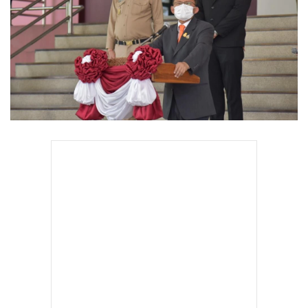
•
Good health & Well-being
•
Green Innovation & SD
•
Management & HR
•
MGR Live
•
Infographic
•
การเมือง
•
ท่องเที่ยว
•
กีฬา
•
ต่างประเทศ
•
Special Scoop
•
เศรษฐกิจ-ธุรกิจ
•
จีน
•
ชุมชน-คุณภาพชีวิต
•
อาชญากรรม
•
Motoring