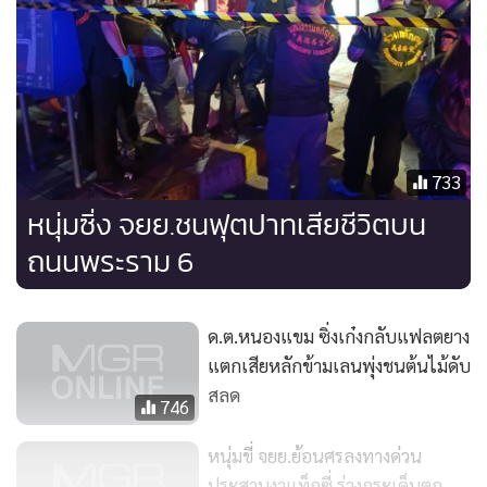
733
หนุ่มซิ่ง จยย.ชนฟุตปาทเสียชีวิตบน
ถนนพระราม 6
ด.ต.หนองแขม ซิ่งเก๋งกลับแฟลตยาง
แตกเสียหลักข้ามเลนพุ่งชนต้นไม้ดับ
สลด
746
หนุ่มขี่ จยย.ย้อนศรลงทางด่วน
ประสานงาแท็กซี่ ร่างกระเด็นตก