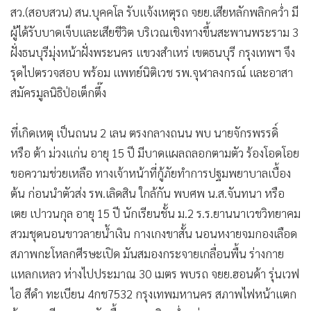
สว.(สอบสวน) ​สน.บุคคโล รับแจ้งเหตุรถ จยย.เสียหลักพลิกคว่ำ มี
ผู้ได้รับบาดเจ็บและเสียชีวิต บริเวณเชิงทางขึ้นสะพานพระราม 3
ฝั่งธนบุรีมุ่งหน้าฝั่งพระนคร แขวงสำเหร่ เขตธนบุรี กรุงเทพฯ จึง
รุดไปตรวจสอบ พร้อม แพทย์นิติเวช รพ.จุฬาลงกรณ์ และอาสา
สมัครมูลนิธิป่อเต็กตึ๊ง
ที่เกิดเหตุ เป็นถนน 2 เลน ตรงกลางถนน พบ นายจักรพรรดิ์
หรือ ต้า ม่วงแก่น อายุ 15 ปี มีบาดแผลถลอกตามตัว ร้องโอดโอย
ขอความช่วยเหลือ ทางเจ้าหน้าที่กู้ภัยทำการปฐมพยาบาลเบื้อง
ต้น ก่อนนำตัวส่ง รพ.เลิดสิน ใกล้กัน พบศพ น.ส.จันทนา หรือ
เตย เปาวนกุล อายุ 15 ปี นักเรียนชั้น ม.2 ร.ร.ยานนาเวชวิทยาคม
สวมชุดนอนขาวลายน้ำเงิน กางเกงขาสั้น นอนหงายจมกองเลือด
สภาพกะโหลกศีรษะเปิด มันสมองกระจายเกลื่อนพื้น ร่างกาย
แหลกเหลว ห่างไปประมาณ 30 เมตร พบรถ จยย.ฮอนด้า รุ่นเวฟ
ไอ สีดำ ทะเบียน 4กช7532 กรุงเทพมหานคร สภาพไฟหน้าแตก