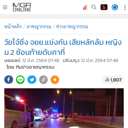
•
หน้าหลัก
หน้าหลัก
อาชญากรรม
ข่าวอาชญากรรม
•
ทันเหตุการณ์
•
วัยโจ๋ซิ่ง จยย.แข่งกัน เสียหลักล้ม หญิง
ภาคใต้
•
ภูมิภาค
ม.2 ซ้อนท้ายดับคาที่
•
Online Section
เผยแพร่:
12 มี.ค. 2564 07:48
ปรับปรุง:
12 มี.ค. 2564 07:48
•
บันเทิง
โดย: ทีมข่าวอาชญากรรม
•
ผู้จัดการรายวัน
1,807
•
คอลัมนิสต์
•
ละคร
•
CbizReview
•
Cyber BIZ
•
ผู้จัดกวน