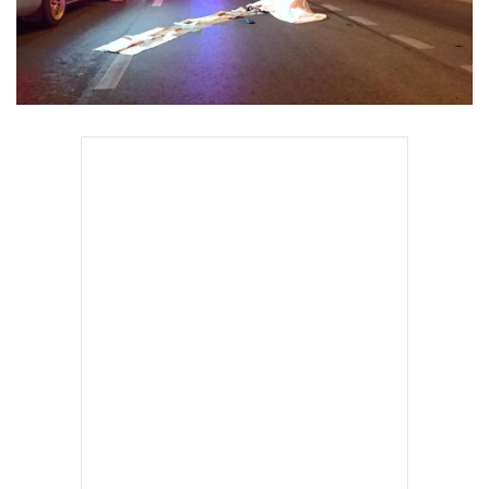
•
Good health & Well-being
•
Green Innovation & SD
•
Management & HR
•
MGR Live
•
Infographic
•
การเมือง
•
ท่องเที่ยว
•
กีฬา
•
ต่างประเทศ
•
Special Scoop
•
เศรษฐกิจ-ธุรกิจ
•
จีน
•
ชุมชน-คุณภาพชีวิต
•
อาชญากรรม
•
Motoring