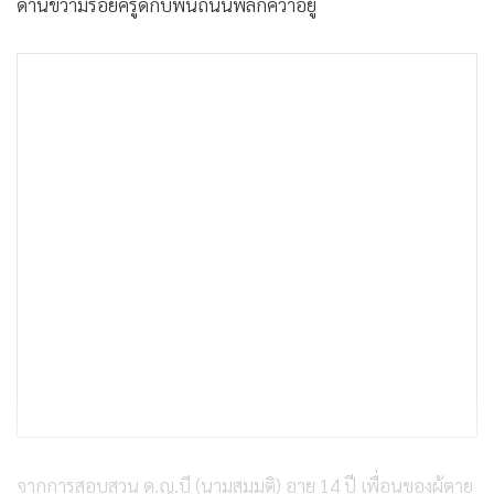
ด้านขวามีรอยครูดกับพื้นถนนพลิกคว่ำอยู่
จากการสอบสวน ด.ญ.บี (นามสมมติ)​ อายุ 14 ปี เพื่อนของผู้ตาย