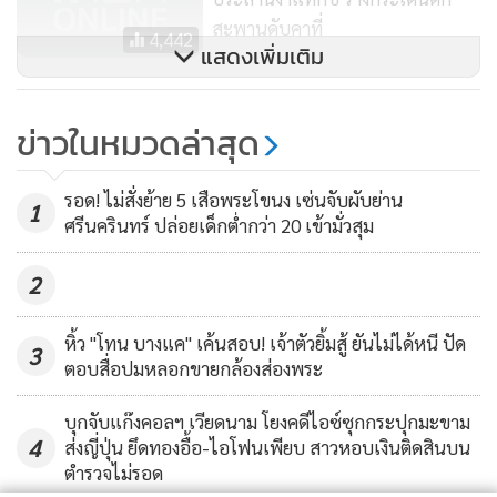
สะพานดับคาที่
4,442
แสดงเพิ่มเติม
ข่าวในหมวดล่าสุด
รอด! ไม่สั่งย้าย 5 เสือพระโขนง เซ่นจับผับย่าน
1
ศรีนครินทร์ ปล่อยเด็กต่ำกว่า 20 เข้ามั่วสุม
2
หิ้ว "โทน บางแค" เค้นสอบ! เจ้าตัวยิ้มสู้ ยันไม่ได้หนี ปัด
3
ตอบสื่อปมหลอกขายกล้องส่องพระ
บุกจับแก๊งคอลฯ เวียดนาม โยงคดีไอซ์ซุกกระปุกมะขาม
4
ส่งญี่ปุ่น ยึดทองอื้อ-ไอโฟนเพียบ สาวหอบเงินติดสินบน
ตำรวจไม่รอด