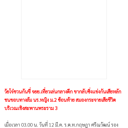
•
เกม
•
วิทยาศาสตร์
•
SMEs
•
หุ้น
•
อินโดจีน
•
กองทุนรวม
•
Celeb Online
•
Factcheck
•
ญี่ปุ่น
•
News1
วัยโจ๋ชวนกันขี่ จยย.เที่ยวเล่นกลางดึก ขากลับซิ่งแข่งกันเสียหลัก
•
Gotomanager
ชนขอบทางล้ม นร.หญิง ม.2 ซ้อนท้าย สมองกระจายเสียชีวิต
บริเวณเชิงสะพานพระราม 3
เมื่อเวลา 03.00 น. วันที่ 12 มี.ค. ร.ต.ท.กฤษฎา ศรีณวัฒน์ รอง