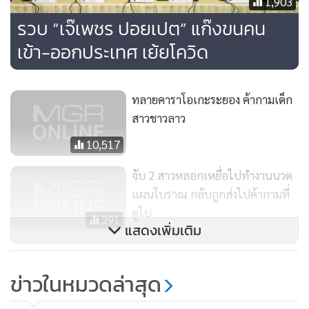
1,903
รวบ “เจ๊เพชร ปอยเปต” แก๊งขนคน
เข้า-ออกประเทศ เย้ยโควิด
ทลายคาราโอเกะระยอง ค้ากามเด็ก
สาวชาวลาว
10,517
จับ 2 สาวหลอกเหยื่อไปทำงานนวด
แผนโบราณ กลับถูกส่งไปค้ากามที่
ดูไบ
391
แสดงเพิ่มเติม
ตม.บุกทลายคาราโอเกะเมืองระยอง
แฝงค้ากามเด็กสาวชาวลาว
ข่าวในหมวดล่าสุด
142