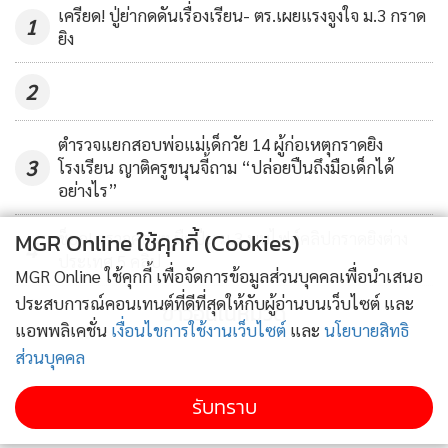
เครียด! ปู่ย่ากดดันเรื่องเรียน- ตร.เผยแรงจูงใจ ม.3 กราด
1
ยิง
2
ตำรวจแยกสอบพ่อแม่เด็กวัย 14 ผู้ก่อเหตุกราดยิง
3
โรงเรียน ญาติครูขนุนจี้ถาม “ปล่อยปืนถึงมือเด็กได้
อย่างไร”
MGR Online ใช้คุกกี้ (Cookies)
ช็อก! ตรวจคอมฯ มือปืน ม.3 พบไฟล์คลิปกราดยิงต่าง
4
ประเทศ 5 คลิป
MGR Online ใช้คุกกี้ เพื่อจัดการข้อมูลส่วนบุคคลเพื่อนำเสนอ
ประสบการณ์คอนเทนต์ที่ดีที่สุดให้กับผู้อ่านบนเว็บไซต์ และ
ข่าวอื่นในหมวด
แอพพลิเคชั่น
เงื่อนไขการใช้งานเว็บไซต์
และ
นโยบายสิทธิ
ส่วนบุคคล
รับทราบ