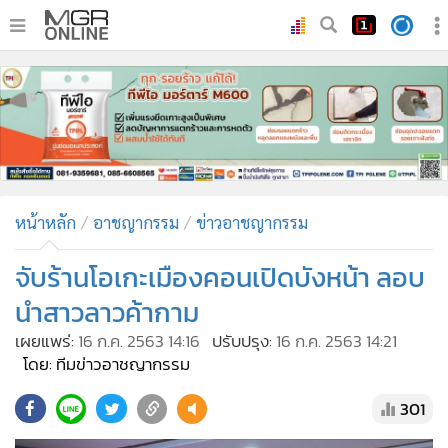
•
หน้าหลัก
•
ทันเหตุการณ์
•
ภาคใต้
•
ภูมิภาค
•
Online Section
หน้าหลัก
อาชญากรรม
ข่าวอาชญากรรม
•
บันเทิง
•
ผู้จัดการรายวัน
จับร้านโอเกะเมืองคอนเปิดบังหน้า ลอบ
•
คอลัมนิสต์
นำสาวลาวค้ากาม
•
ละคร
เผยแพร่:
16 ก.ค. 2563 14:16
ปรับปรุง:
16 ก.ค. 2563 14:21
•
CbizReview
โดย: ทีมข่าวอาชญากรรม
•
Cyber BIZ
301
•
ผู้จัดกวน