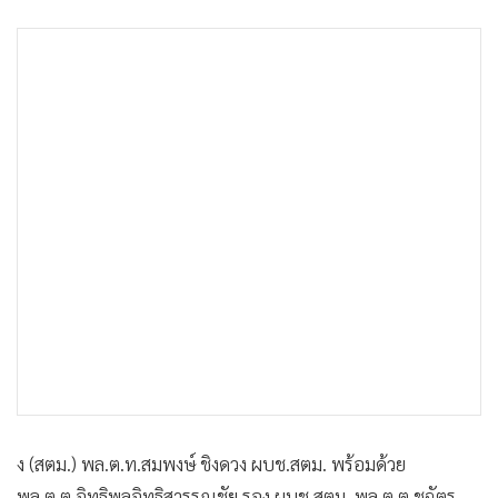
•
เกม
•
วิทยาศาสตร์
•
SMEs
•
หุ้น
•
อินโดจีน
•
กองทุนรวม
•
Celeb Online
•
Factcheck
•
ญี่ปุ่น
•
News1
•
Gotomanager
ง (สตม.) พล.ต.ท.สมพงษ์ ชิงดวง ผบช.สตม. พร้อมด้วย
พล.ต.ต.อิทธิพลอิทธิสารรณชัย รอง ผบช.สตม. พล.ต.ต.ชูฉัตร