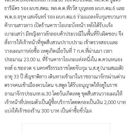
ธารีฉัตร รอง ผบช.สตม. พล.ต.ต.พีรวัส บุญลอย ผบก.ตม.6 และ
พ.ต.อ.อรุษ แสงจันทร์ รอง ผบก.ตม.6 ร่วมแถลงจับกุมขบวนการ
ค้ากามสาวลาว เปิดร้านคาราโอเกะบังหน้า หลังได้รับแจ้ง
เบาะแสว่า มีหญิงลาวลักลอบค้าประเวณีในพื้นที่รับผิดชอบ จึง
สั่งการให้เจ้าหน้าที่ชุดสืบสวนปราบปราม เข้าตรวจสอบและ
วางแผนการล่อซื้อ เหตุเกิดเมื่อวันที่ 7 ก.ค.ที่ผ่านมา เวลา
ประมาณ 23.00 น. ที่ร้านคาราโอเกะแห่งหนึ่งใน ต.ควนหนอง
หงส์ อ.ชะอวด จ.นครศรีธรรมราช
โดยจับกุม น.ส.สุ (นามสมมติ)
อายุ 33 ปี สัญชาติลาว เดินทางเข้ามาในราชอาณาจักรผ่านด่าน
ตรวจคนเข้าเมืองควนโดน จ.สตูล ได้รับอนุญาตให้อยู่ในราช
อาณาจักรประเภท ผ.30 โดยวันเกิดเหตุ ชุดสืบสวนวางแผนให้
เจ้าหน้าที่ปลอมตัวเป็นผู้ซื้อบริการโดยตกลงเป็นเงิน 2,000 บาท
แบ่งให้เจ้าของร้าน 300 บาท เป็นค่าซื้อชั่วโมง