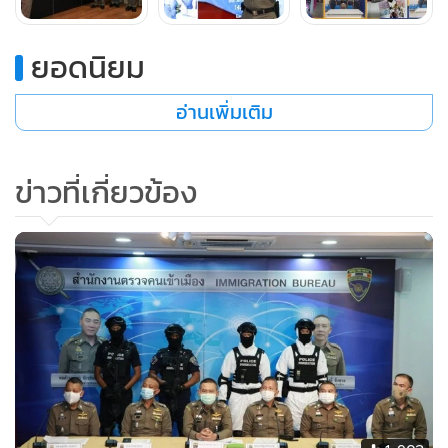
หนังสือเดินทางสัญชาติลาว ซึ่งขณะเจ้าหน้าที่เข้าล่อซื้อ พบว่า
กำลังให้บริการแขกที่มานั่งดื่มภายในร้าน ซึ่งมีการค้าประเวณี
ยอดนิยม
แอบแฝง จึงแจ้งข้อกล่าวหา “เข้าไปมั่วสุมในสถานการค้า
ประเวณี เพื่อประโยชน์ในการค้าประเวณีของตัวเองหรือผู้อื่น”
อ่านเพิ่มเติม
ส่วน นางจา (นามสมมติ) อายุ 54 ปี ในข้อหา “เป็นธุระจัดหา ล่อ
ไปหรือชักพาไป ซึ่งบุคคลใดเพื่อให้บุคคลนั้นกระทำการค้า
ข่าวที่เกี่ยวข้อง
ประเวณีแม้บุคคลนั้นยินยอมก็ตาม” ต่อมาเจ้าหน้าที่ชุดสืบสวน
ได้นำตัวบุคคลทั้ง 3 คน ส่งพนักงานสอบสวน สภ.ชะอวด เพื่อ
ดำเนินคดีต่อไป