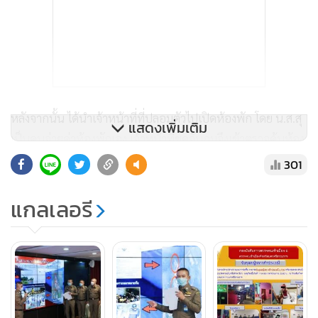
หลังจากนั้น ได้นำเจ้าหน้าที่ที่ปลอมตัวไปเปิดห้องพัก โดย น.ส.สุ
แสดงเพิ่มเติม
เป็นคนจ่ายค่าห้องพักเอง เจ้าหน้าที่ชุดจับกุมจึงเข้าตรวจค้นห้อง
พักพบ น.ส.สุ นุ่งผ้าเช็ดตัวมาเปิดประตูให้ เจ้าหน้าที่จึงแสดงตัว
301
เป็นเจ้าหน้าที่เข้าจับกุม พร้อมแสดงของกลางธนบัตรที่ใช้ในการ
ล่อซื้อ และแจ้งข้อหา “เข้าติดต่อ ชักชวน แนะนำตัว ติดตาม
แกลเลอรี
หรือรบเร้า ตามถนน สาธารณสถาน หรือในที่อื่นใด เพื่อการค้า
ประเวณี อันเป็นการเปิดเผยและน่าอับอาย หรือเป็นที่เดือดร้อน
รำคาญแก่สาธารณชน”
น.ส.วรรณ (นามสมมติ) อายุ 30 ปี สัญชาติลาว ถือ