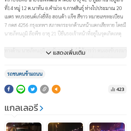
ที่14 หมู่ 12 ต.นาทัน อ.คำม่วง จ.กาฬสินธุ์ ห่างไปประมาณ 20
เมตร พบรถยนต์เก๋งยี่ห้อ ฮอนด้า แจ๊ซ สีขาว หมายเลขทะเบียน
7 กดส 4256 กรุงเทพฯ สภาพกระจกด้านหน้าแตกเสียหาย โดยมี
นายภัทนภูมิ ลือพืช อายุ 21 ปียืนรอเจ้าหน้าที่อยู่ในจุดเกิดเหตุ
ทางด้าน นายภัทนภูมิ คนขับรถยนต์เก๋งให้การว่า ตนเองขับรถมา
แสดงเพิ่มเติม
จากบางพูน และจะมุ่งหน้าไปคลอง 2 ธัญบุรี เมื่อมาถึงที่เกิดเหตุ
ตนเองขับรถมาในช่องทางด้านขวา เห็นคนอยู่บริเวณเกาะกลาง
รถชนคนข้ามถนน
ถนน ตนพยายามเบรกและหักหลบ ในช่องทางด้านซ้าย แต่ก็
ไม่ทัน จึงชนเข้าอย่างจัง จนเป็นเหตุให้มีผู้เสียชีวิต จากนั้นจึงได้
423
ขับรถไปจอดไว้ตรงใต้สะพานลอย เพื่อยืนรอเจ้าหน้าที่และแจ้ง
ประกันภัยทราบ
แกลเลอรี
ด้าน ร.ต.อ.รพีพงศ์ บุญพัวพันธ์ รองสารวัตรสอบสวน ได้ลงพื้นที่
ตรวจสอบในจุดเกิดเหตุ ร่วมชันสูตรพลิกศพ พร้อมกับแพทย์เวร