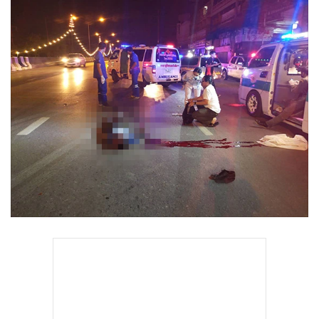
•
Good health & Well-being
•
Green Innovation & SD
•
Management & HR
•
MGR Live
•
Infographic
•
การเมือง
•
ท่องเที่ยว
•
กีฬา
•
ต่างประเทศ
•
Special Scoop
•
เศรษฐกิจ-ธุรกิจ
•
จีน
•
ชุมชน-คุณภาพชีวิต
•
อาชญากรรม
•
Motoring