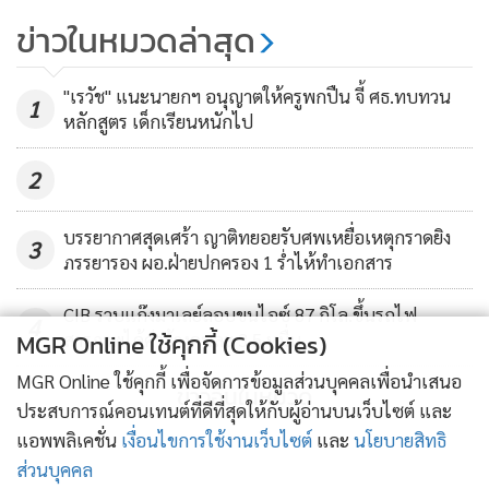
อัดก็อปปี้เสาไฟฟ้าดับ 3 ศพ
ข่าวในหมวดล่าสุด
3,178
"เรวัช" แนะนายกฯ อนุญาตให้ครูพกปืน จี้ ศธ.ทบทวน
1
หลักสูตร เด็กเรียนหนักไป
2
บรรยากาศสุดเศร้า ญาติทยอยรับศพเหยื่อเหตุกราดยิง
3
ภรรยารอง ผอ.ฝ่ายปกครอง 1 ร่ำไห้ทำเอกสาร
CIB รวบแก๊งมาเลย์ลอบขนไอซ์ 87 กิโล.ขึ้นรถไฟ
4
MGR Online ใช้คุกกี้ (Cookies)
สารภาพได้ค่าจ้างคนละ 3.5 หมื่น
MGR Online ใช้คุกกี้ เพื่อจัดการข้อมูลส่วนบุคคลเพื่อนำเสนอ
ข่าวอื่นในหมวด
ประสบการณ์คอนเทนต์ที่ดีที่สุดให้กับผู้อ่านบนเว็บไซต์ และ
แอพพลิเคชั่น
เงื่อนไขการใช้งานเว็บไซต์
และ
นโยบายสิทธิ
ส่วนบุคคล