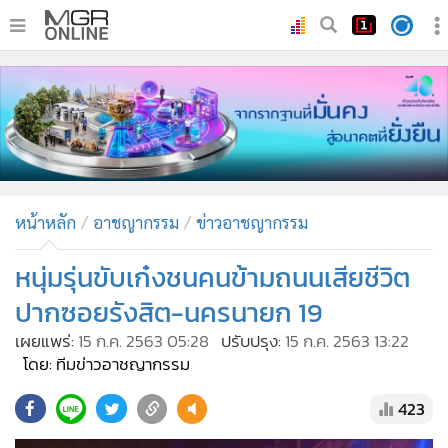
•
หน้าหลัก
•
ทันเหตุการณ์
•
ภาคใต้
•
ภูมิภาค
•
Online Section
หน้าหลัก
อาชญากรรม
ข่าวอาชญากรรม
•
บันเทิง
•
ผู้จัดการรายวัน
หนุ่มรุ่นขับเก๋งชนคนข้ามถนนเสียชีวิต
•
คอลัมนิสต์
ปากซอยรังสิต-นครนายก 19
•
ละคร
เผยแพร่:
15 ก.ค. 2563 05:28
ปรับปรุง:
15 ก.ค. 2563 13:22
•
CbizReview
โดย: ทีมข่าวอาชญากรรม
•
Cyber BIZ
423
•
ผู้จัดกวน