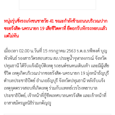
หนุ่มรุ่นซิ่งรถเก๋งชนชายวัย 41 ขณะกำลังข้ามถนนบริเวณปาก
ซอยรังสิต-นครนายก 19 เสียชีวิตคาที่ ยืดอกรับหักรถหลบแล้ว
แต่ไม่ทัน
เมื่อเวลา 02.00 น.วันที่ 15 กรกฎาคม 2563 ร.ต.อ.รพีพงศ์ บุญ
พัวพันธ์ รองสารวัตรสอบสวน สภ.ประตูน้ำจุฬาลงกรณ์ จังหวัด
ปทุมธานี ได้รับแจ้งมีอุบัติเหตุ รถยนต์ชนคนเดินเท้า และมีผู้เสีย
ชีวิต เหตุเกิดบริเวณปากซอยรังสิต-นครนายก 19 มุ่งหน้าธัญบุรี
ตำบลประชาธิปัตย์ อำเภอธัญบุรี จังหวัดปทุมธานี หลังรับแจ้ง
เหตุจุดตรวจสอบที่เกิดเหตุ ร่วมกับแพทย์เวรโรงพยาบาล
ประชาธิปัตย์, เจ้าหน้าที่กู้ชีพเทศบาลนครรังสิต และเจ้าหน้าที่
อาสาสมัครมูลนิธิร่วมกตัญญู