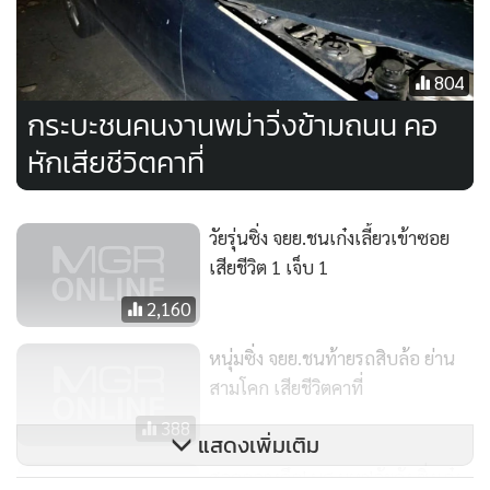
804
กระบะชนคนงานพม่าวิ่งข้ามถนน คอ
หักเสียชีวิตคาที่
วัยรุ่นซิ่ง จยย.ชนเก๋งเลี้ยวเข้าซอย
เสียชีวิต 1 เจ็บ 1
2,160
หนุ่มซิ่ง จยย.ชนท้ายรถสิบล้อ ย่าน
สามโคก เสียชีวิตคาที่
388
แสดงเพิ่มเติม
สลดกลางดึก! นศ.มหา'ลัยดัง ซิ่งเก๋ง