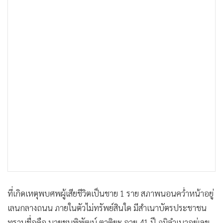
ที่เกิดเหตุพบศพผู้เสียชีวิตเป็นชาย 1 ราย สภาพนอนคว่ำหน้าอยู่
เลนกลางถนน ภายในตัวไม่ทรัพย์สินใด มีสำเนาบัตรประชาชน
ทราบชื่อคือ นายชนพิพัฒน์ ตาติยะ อายุ 41 ปี ภูมิลำเนาอยู่เลข