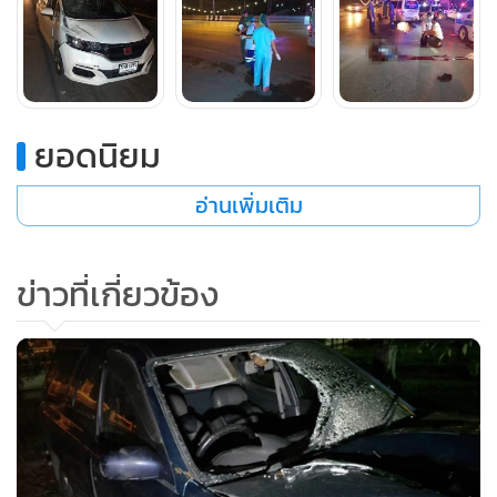
และบันทึกภาพในจุดเกิดเหตุเก็บไว้เป็นหลักฐาน จากนั้นได้เชิญ
ผู้ขับขี่รถยนต์เก๋ง ไปสอบสวนเพิ่มเติมที่โรงพัก สภ.ประตูน้ำ
จุฬาลงกรณ์ ส่วนผู้เสียชีวิตมอบให้เจ้าหน้าที่อาสาสมัครมูลนิธิร่วม
กตัญญูนำร่างผู้เสียชีวิตส่งชันสูตรยังสถาบันนิติวิทยาศาสตร์โรง
ยอดนิยม
พยาบาลธรรมศาสตร์เฉลิมพระเกียรติเพื่อหาสาเหตุการตายอีก
ครั้ง และจะได้ประสานทางญาติมารับศพนำไปบำเพ็ญกุศลต่อไป
อ่านเพิ่มเติม
ข่าวที่เกี่ยวข้อง