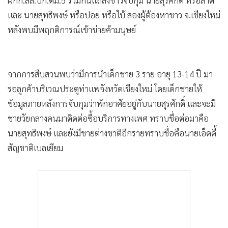
ผกก.สส.บก.ตม.5 ร่วมกันแถลงข่าวจับกุม นายสุรศักดิ์ หรือสาด
•
เกม
และ นายสุทธิพงษ์ หรือปอย หรือใบ้ สองผู้ต้องหาชาว จ.เชียงใหม่
•
วิทยาศาสตร์
หลังพบมีพฤกติการณ์เข้าข่ายค้ามนุษย์
•
SMEs
•
หุ้น
•
อินโดจีน
จากการสืบสวนพบว่ามีการนำเด็กชาย 3 ราย อายุ 13-14 ปี มา
•
กองทุนรวม
รอลูกค้าบริเวณประตูท่าแพจังหวัดเชียงใหม่ โดยเด็กชายให้
•
Celeb Online
ข้อมูลภายหลังการจับกุมว่าพักอาศัยอยู่กับนายสุรศักดิ์ และจะมี
ชายวัยกลางคนมาติดต่อซื้อบริการทางเพศ ทราบชื่อต่อมาคือ
•
Factcheck
นายสุทธิพงษ์ และยังมีชายต่างชาติอีกรายทราบชื่อคือนายเอ็ดดี้
•
ญี่ปุ่น
สัญชาติเบลเยียม
•
News1
•
Gotomanager