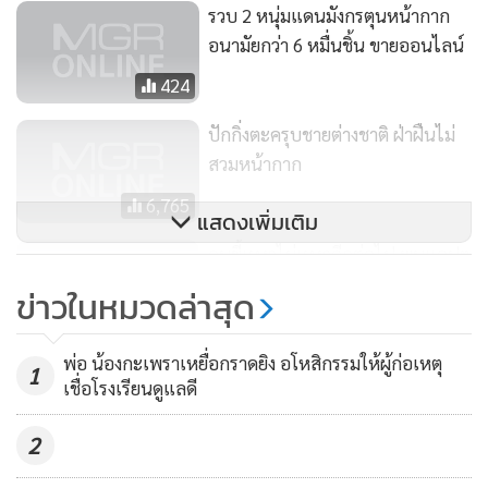
รวบ 2 หนุ่มแดนมังกรตุนหน้ากาก
อนามัยกว่า 6 หมื่นชิ้น ขายออนไลน์
424
ปักกิ่งตะครุบชายต่างชาติ ฝ่าฝืนไม่
สวมหน้ากาก
6,765
แสดงเพิ่มเติม
คนขี้เหงาไม่เหงาอีกต่อไป พบแอปฯ
“หาเพื่อน” กินข้าว-ดูหนัง-ชอปปิ้ง
ข่าวในหมวดล่าสุด
11,514
พ่อ น้องกะเพราเหยื่อกราดยิง อโหสิกรรมให้ผู้ก่อเหตุ
1
เชื่อโรงเรียนดูแลดี
2