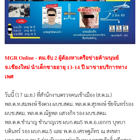
•
Good health & Well-being
•
Green Innovation & SD
•
Management & HR
•
MGR Live
•
Infographic
•
การเมือง
•
ท่องเที่ยว
MGR Online - ตม.จับ 2 ผู้ต้องหาเครือข่ายค้ามนุษย์
•
กีฬา
จ.เชียงใหม่ นำเด็กชายอายุ 13-14 ปี มาขายบริการทาง
เพศ
•
ต่างประเทศ
•
Special Scoop
วันนี้ (17 เม.ย.) ที่สำนักงานตรวจคนเข้าเมือง (ส.ต.ม.)
•
เศรษฐกิจ-ธุรกิจ
พล.ต.ท.สมพงษ์ ชิงดวง ผบช.สตม. พล.ต.ต.สุรพงษ์ ชัยจันทร์รอง
•
จีน
ผบช.สตม. พล.ต.ต.ณัฐพล แสวงกิจ รอง ผบช.สตม.
•
ชุมชน-คุณภาพชีวิต
พล.ต.ต.ชำนาญ ชำนาญเวช ผบก.ตม5 พ.ต.อ.เอกกร บุษบา
•
อาชญากรรม
บดินทร์ รอง ผบก.ตม.5 และ พ.ต.อ.เศรษฐภัทร ณ สงขลา
•
Motoring