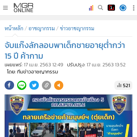
•
หน้าหลัก
หน้าหลัก
อาชญากรรม
ข่าวอาชญากรรม
•
ทันเหตุการณ์
•
จับแก๊งลักลอบพาเด็กชายอายุต่ำกว่า
ภาคใต้
•
ภูมิภาค
15 ปี ค้ากาม
•
Online Section
เผยแพร่:
17 เม.ย. 2563 12:49
ปรับปรุง:
17 เม.ย. 2563 13:52
•
บันเทิง
โดย: ทีมข่าวอาชญากรรม
•
ผู้จัดการรายวัน
521
•
คอลัมนิสต์
•
ละคร
•
CbizReview
•
Cyber BIZ
•
ผู้จัดกวน