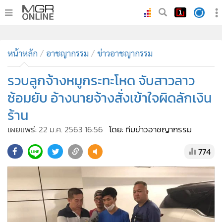
•
หน้าหลัก
•
หน้าหลัก
ทันเหตุการณ์
อาชญากรรม
ข่าวอาชญากรรม
•
ภาคใต้
รวบลูกจ้างหมูกระทะโหด จับสาวลาว
•
ภูมิภาค
ซ้อมยับ อ้างนายจ้างสั่งเข้าใจผิดลักเงิน
•
Online Section
ร้าน
•
บันเทิง
เผยแพร่:
22 ม.ค. 2563 16:56
โดย: ทีมข่าวอาชญากรรม
•
ผู้จัดการรายวัน
•
คอลัมนิสต์
774
•
ละคร
•
CbizReview
•
Cyber BIZ
•
ผู้จัดกวน