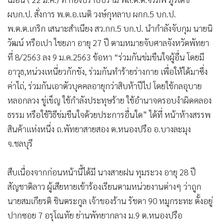
ผบก.ป. สั่งการ พ.ต.อ.เนติ วงษ์กุหลาบ ผกก.5 บก.ป.
พ.ต.ต.เกริก เสนาะสำเนียง สว.กก.5 บก.ป. นำกำลังจับกุม นายนิ
วัฒน์ หรือเปา ไชยภา อายุ 27 ปี ตามหมายจับศาลจังหวัดพัทยา
ที่ 8/2563 ลง 9 ม.ค.2563 ข้อหา “ร่วมกันข่มขืนใจผู้อื่น โดยมี
อาวุธ,หน่วงเหนี่ยวกักขัง, ร่วมกันทำร้ายร่างกาย เพื่อให้ได้มาซึ่ง
ค่าไถ่, ร่วมกันเอาตัวบุคคลอายุกว่าสิบห้าปีไป โดยใช้กลอุบาย
หลอกลวง ขู่เข็ญ ใช้กำลังประทุษร้าย ใช้อำนาจครอบงำผิดคลอง
ธรรม หรือใช้วิธีข่มขืนใจด้วยประการอื่นใด” ได้ที่ หน้าห้างสรรพ
สินค้าแห่งหนึ่ง ถ.พัทยาสายสอง ต.หนองปรือ อ.บางละมุง
จ.ชลบุรี
สืบเนื่องจากก่อนหน้านี้ได้มี นางสายฝน ทุมระวง อายุ 28 ปี
สัญชาติลาว ผู้เสียหายเข้าร้องเรียนตามหน่วยงานต่างๆ ว่าถูก
นายสมเกียรติ ชินตระกูล เจ้าของร้าน รัชดา 90 หมูกระทะ ตั้งอยู่
ปากซอย 7 อรุโณทัย ย่านพัทยากลาง ม.9 ต.หนองปรือ