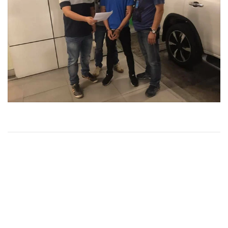
•
Good health & Well-being
•
Green Innovation & SD
•
Management & HR
•
MGR Live
•
Infographic
•
การเมือง
•
ท่องเที่ยว
•
กีฬา
•
ต่างประเทศ
•
Special Scoop
•
เศรษฐกิจ-ธุรกิจ
•
จีน
•
ชุมชน-คุณภาพชีวิต
•
อาชญากรรม
•
Motoring