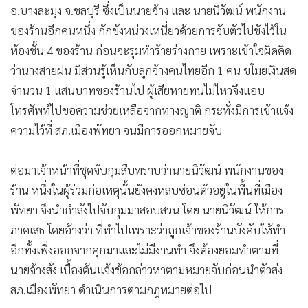
อ.บางละมุง จ.ชลบุรี ซึ่งเป็นนายจ้าง และ นายนิวัฒน์ พนักงาน
ของร้านอีกคนหนึ่ง กักขังหน่วงเหนี่ยวด้วยการจับตัวไปขังไว้ใน
ห้องชั้น 4 ของร้าน ก่อนจะรุมทำร้ายร่างกาย เพราะเข้าใจผิดคิด
ว่านางสายฝน มีส่วนรู้เห็นกับลูกจ้างคนไทยอีก 1 คน ขโมยเงินสด
จำนวน 1 แสนบาทของร้านไป ผู้เสียหายทนไม่ไหวจึงแอบ
โทรศัพท์ไปขอความช่วยเหลือจากทางญาติ กระทั่งมีการเข้าแจ้ง
ความไว้ที่ สภ.เมืองพัทยา จนมีการออกหมายจับ
ต่อมาเจ้าหน้าที่ชุดจับกุมสืบทราบว่านายนิวัฒน์ พนักงานของ
ร้าน หนึ่งในผู้ร่วมก่อเหตุนั้นยังคงหลบซ่อนตัวอยู่ในพื้นที่เมือง
พัทยา จึงนำกำลังไปจับกุมมาสอบสวน โดย นายนิวัฒน์ ให้การ
ภาคเสธ โดยอ้างว่า ที่ทำไปเพราะว่าถูกเจ้าของร้านบังคับให้ทำ
อีกทั้งเพิ่งออกจากคุกมาและไม่มีงานทำ จึงต้องยอมทำตามที่
นายจ้างสั่ง เบื้องต้นแจ้งข้อกล่าวหาตามหมายจับก่อนนำตัวส่ง
สภ.เมืองพัทยา ดำเนินการตามกฎหมายต่อไป