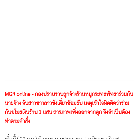
•
เกม
•
วิทยาศาสตร์
•
SMEs
•
หุ้น
•
อินโดจีน
•
กองทุนรวม
•
Celeb Online
•
Factcheck
•
ญี่ปุ่น
•
News1
MGR online - กองปราบรวบลูกจ้างร้านหมูกระทะพัทยาร่วมกับ
•
Gotomanager
นายจ้าง จับสาวชาวลาวขังเดี่ยวซ้อมยับ เหตุเข้าใจผิดคิดว่าร่วม
กันขโมยเงินร้าน 1 แสน สารภาพเพิ่งออกจากคุก จึงจำเป็นต้อง
ทำตามคำสั่ง
เมื่อนี้ ( 22 ม.ค.) ที่ กองปราบปราม พล.ต.ต.จิรภพ ภูริเดช