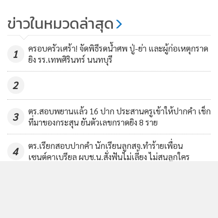
กอดกันกลม! ตร.เชียงใหม่เรียกวัยรุ่น
MGR Online ใช้คุกกี้ เพื่อจัดการข้อมูลส่วนบุคคลเพื่อนำเ
ข่าวในหมวดล่าสุด
คู่กรณีตีกันบนโรงพักรับทราบข้อ
ประสบการณ์คอนเทนต์ที่ดีที่สุดให้กับผู้อ่านบนเว็บไซต์ แ
กล่าวหา พร้อมให้เคลียร์ใจจบสวย
833
แอพพลิเคชั่น
เงื่อนไขการใช้งานเว็บไซต์
และ
นโยบายสิทธ
ครอบครัวเศร้า! จัดพิธีรดน้ำศพ ปู่-ย่า และผู้ก่อเหตุกราด
ส่วนบุคคล
1
ยิง รร.เทพศิรินทร์ นนทบุรี
รับทราบ
2
ตร.สอบพยานแล้ว 16 ปาก ประสานครูเข้าให้ปากคำ เช็ก
3
ที่มาของกระสุน ยันตัวเลขกราดยิง 8 ราย
ตร.เรียกสอบปากคำ นักเรียนลูกสจ.ทำร้ายเพื่อน
4
เซนต์คาเบรียล ผบช.น.สั่งฟันไม่เลี้ยง ไม่สนลูกใคร
ข่าวอื่นในหมวด