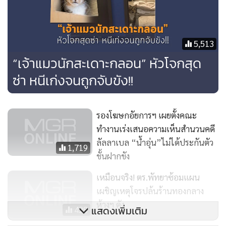
5,513
“เจ้าแมวนักสะเดาะกลอน” หัวโจกสุด
ซ่า หนีเก่งจนถูกจับขัง!!
รองโฆษกอัยการฯ เผยตั้งคณะ
ทำงานเร่งเสนอความเห็นสำนวนคดี
ลัลลาเบล “น้ำอุ่น”ไม่ได้ประกันตัว
1,719
ชั้นฝากขัง
เหมือนจริง! ตร.พัทยาซ้อมแผน
เผชิญเหตุโจรปล้นร้านทองกลาง
ห้างฯ ดัง
แสดงเพิ่มเติม
428
MGR Online ใช้คุกกี้ (Cookies)