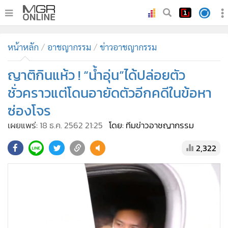
•
หน้าหลัก
หน้าหลัก
อาชญากรรม
ข่าวอาชญากรรม
•
ทันเหตุการณ์
•
ญาติกินแห้ว ! “น้ำอุ่น”ได้ปล่อยตัว
ภาคใต้
•
ภูมิภาค
ชั่วคราวแต่โดนอายัดตัวอีกคดีในข้อหา
•
Online Section
ซ่องโจร
•
บันเทิง
เผยแพร่:
18 ธ.ค. 2562 21:25
โดย: ทีมข่าวอาชญากรรม
•
ผู้จัดการรายวัน
2,322
•
คอลัมนิสต์
•
ละคร
•
CbizReview
•
Cyber BIZ
•
ผู้จัดกวน