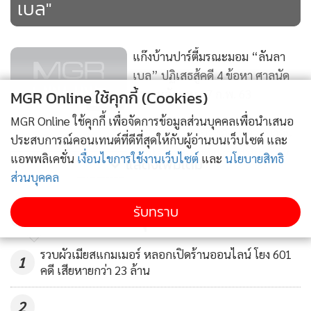
เบล"
แก๊งบ้านปาร์ตี้มรณะมอม “ลันลา
เบล” ปฏิเสธสู้คดี 4 ข้อหา ศาลนัด
MGR Online ใช้คุกกี้ (Cookies)
ตรวจหลักฐาน 17 ก.พ. 63
638
MGR Online ใช้คุกกี้ เพื่อจัดการข้อมูลส่วนบุคคลเพื่อนำเสนอ
ตำรวจ สภ.บางบัวทองรับตัว "น้ำอุ่น"
ประสบการณ์คอนเทนต์ที่ดีที่สุดให้กับผู้อ่านบนเว็บไซต์ และ
จากโรงพักแสมดำไปดำเนินคดีต่อ
แอพพลิเคชั่น
เงื่อนไขการใช้งานเว็บไซต์
และ
นโยบายสิทธิ
แสดงเพิ่มเติม
ข้อหาซ่องโจร
ส่วนบุคคล
3,197
ศาลให้ประกัน"น้ำอุ่น" 3.5 แสนบาท
รับทราบ
ข่าวในหมวดล่าสุด
สั่งห้ามสร้างความเสียหายคดี
154
รวบผัวเมียสแกมเมอร์ หลอกเปิดร้านออนไลน์ โยง 601
1
คดี เสียหายกว่า 23 ล้าน
2