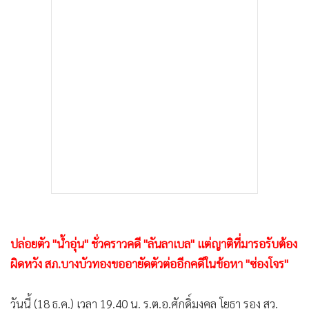
•
เกม
•
วิทยาศาสตร์
•
SMEs
•
หุ้น
•
อินโดจีน
•
กองทุนรวม
•
Celeb Online
•
Factcheck
•
ญี่ปุ่น
•
News1
•
Gotomanager
ปล่อยตัว "น้ำอุ่น" ชั่วคราวคดี "ลันลาเบล" แต่ญาติที่มารอรับต้อง
ผิดหวัง สภ.บางบัวทองขออายัดตัวต่ออีกคดีในข้อหา "ซ่องโจร"
วันนี้ (18 ธ.ค.) เวลา 19.40 น. ร.ต.อ.ศักดิ์มงคล โยธา รอง สว.