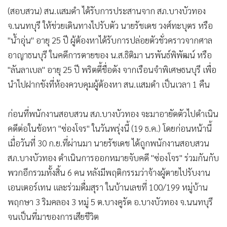
(สอบสวน) สน.แสมดำ ได้รับการประสานจาก สภ.บางบัวทอง
จ.นนทบุรี ให้ช่วยเดินทางไปรับตัว นายรัชเดช วงศ์ทะบุตร หรือ
"น้ำอุ่น" อายุ 25 ปี ผู้ต้องหาได้รับการปล่อยตัวชั่วคราวจากศาล
อาญาธนบุรี ในคดีการตายของ น.ส.ธิติมา นรพันธ์พิพัฒน์ หรือ
"ลันลาเบล" อายุ 25 ปี พริตตี้ชื่อดัง จากเรือนจำพิเศษธนบุรี เพื่อ
นำไปฝากขังที่ห้องควบคุมผู้ต้องหา สน.แสมดำ เป็นเวลา 1 คืน
ก่อนที่พนักงานสอบสวน สภ.บางบัวทอง จะมาอายัดตัวไปดำเนิน
คดีต่อในข้อหา "ซ่องโจร" ในวันพรุ่งนี้ (19 ธ.ค.) โดยก่อนหน้านี้
เมื่อวันที่ 30 ก.ย.ที่ผ่านมา นายรัชเดช ได้ถูกพนักงานสอบสวน
สภ.บางบัวทอง ดำเนินการออกหมายจับคดี "ซ่องโจร" ร่วมกันกับ
พวกอีกรวมทั้งสิ้น 6 คน หลังมีพฤติกรรมว่าจ้างผู้ตายไปรับงาน
เอนเตอร์เทน และร่วมดื่มสุรา ในบ้านเลขที่ 100/199 หมู่บ้าน
พฤกษา 3 ริมคลอง 3 หมู่ 5 ต.บางคูรัด อ.บางบัวทอง จ.นนทบุรี
จนเป็นที่มาของการเสียชีวิต