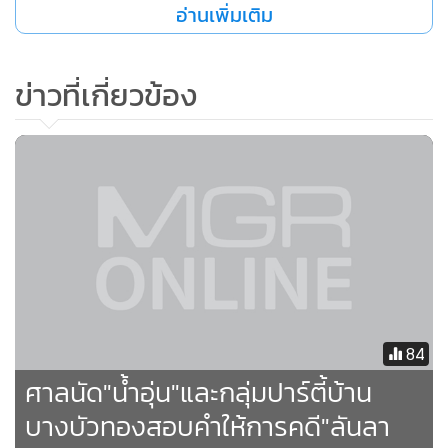
อ่านเพิ่มเติม
ข่าวที่เกี่ยวข้อง
84
ศาลนัด"น้ำอุ่น"และกลุ่มปาร์ตี้บ้าน
บางบัวทองสอบคำให้การคดี"ลันลา