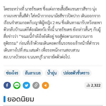
โดยระหว่างที่ นายรัชเดช ซึ่งแต่งกายเสื้อยืดแขนยาวสีขาว นุ่ง
กางเกงขาสั้นสีดำ ใส่หน้ากากอนามัยสีขาวปิดปาก เดินออกจาก
เรือนจำสวมกอดกับญาติผู้หญิง 2 คน ซึ่งเดินทางมารับหวังจะพา
ตัวกลับบ้านแต่ก็ต้องผิดหวัง ทั้งนี้ นายรัชเดช ยังกล่าวสั้นๆ กับผู้
สื่อข่าวว่า “ขณะนี้กำลังใจยังดีอยู่ ขอสู้ต่อตามกระบวนการ
ยุติธรรม” ก่อนที่เจ้าตัวจะเดินคอตกขึ้นรถของเจ้าหน้าที่ตำรวจ
เดินทางไปที่ สน.แสมดำ เพื่อรอพนักงานสอบสวน
สภ.บางบัวทอง จ.นนทบุรี มาอายัดตัวต่อไป.
ซ่องโจร
ลันลาเบล
น้ำอุ่น
ปล่อยตัวชั่วคราว
2,322
ยอดนิยม