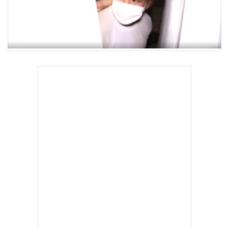
•
Good health & Well-being
•
Green Innovation & SD
•
Management & HR
•
MGR Live
•
Infographic
•
การเมือง
•
ท่องเที่ยว
•
กีฬา
•
ต่างประเทศ
•
Special Scoop
•
เศรษฐกิจ-ธุรกิจ
•
จีน
•
ชุมชน-คุณภาพชีวิต
•
อาชญากรรม
•
Motoring