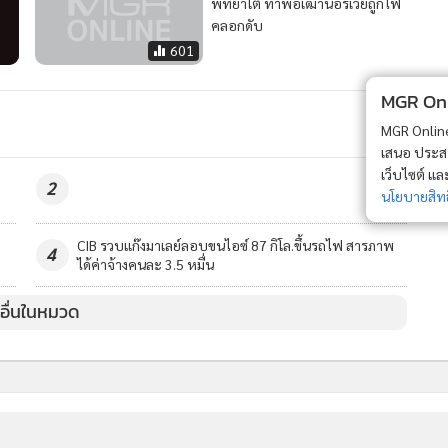
พัทยาใต้ ทำพ่อเฒ่านอร์เวย์ถูกไฟ
คลอกดับ
601
MGR Onli
MGR Online 
เสนอ ประสบก
เว็บไซต์ แ
2
นโยบายสิทธ
CIB รวบแก๊งมาเลย์ลอบขนไอซ์ 87 กิโล.ขึ้นรถไฟ สารภาพ
4
ได้ค่าจ้างคนละ 3.5 หมื่น
วอื่นในหมวด
MGR Online Application
E