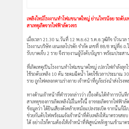
•
อินโดจีน
•
กองทุนรวม
เพลิงไหม้โรงงานทำโฟมขนาดใหญ่ ย่านไทรน้อย รถดับเพล
•
Celeb Online
สาเหตุเกิดจากไฟฟ้าลัดวงจร
•
Factcheck
•
ญี่ปุ่น
เมื่อเวลา 21.30 น.วันที่ 12 พ.ย.62 ร.ต.อ.วุฒิกิจ บัวน
•
News1
โรงงานบริษัท เอนเจลโปรดัก จำกัด เลขที่ 88/8 หมู่ที่6 ถ
•
Gotomanager
รับบาดเจ็บ 2 ราย จึงรายงานผู้บังคับบัญชา พร้อมประสานเจ
ที่เกิดเหตุเป็นโรงงานทำโฟมขนาดใหญ่ เปลวไฟกำลังลุกไห
ใช้รถดับเพลิง 10 คัน ระดมฉีดน้ำ โดยใช้เวลาประมาณ 3
ราย ถูกไฟคลอกตามร่างกาย เจ้าหน้าที่กูภัยเร่งนำส่งโร
ทางด้านเจ้าหน้าที่ตำรวจกล่าวว่า เบื้องต้นได้ทำการบันทึ
สาเหตุของการเกิดเพลิงไม้ในครั้งนี้ อาจจะเกิดจากไฟฟ้าล
ข้อมูลว่า ได้ยินเสียงดังคล้ายหม้อเเปลงระเบิด จากนั้นก็
ช่วยกันดับไฟพร้อมแจ้งเจ้าหน้าที่ดับเพลิงให้มาตรวจสอบ 
ได้ อย่างไรก็ตามต้องให้เจ้าหน้าที่พิสูจน์หลักฐานเข้ามา