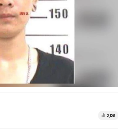
2,128
คัดมือดีชุดสืบภาค 4 ตามล่า “แม่
มณี” ไล่เช็กทรัพย์สินก่อนอายัด
554
ออกหมายจับ "แม่มณี" ตุ๋นเหยื่อ
ร่วมลงทุนแชร์แม่มณี