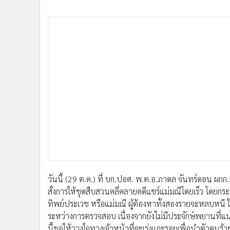
•
อินโดจีน
•
กองทุนรวม
วันนี้ (29 ต.ค.) ที่ บก.ปอศ. พ.ต.อ.ภาดล จันทร์ดอน ผกก.
•
Celeb Online
สั่งการให้ชุดสืบสวนคลี่คลายคดีแชร์แม่มณีโดยเร็ว โดยกร
•
Factcheck
ทิพย์ประเวช หรือแม่มณี ผู้ต้องหาทั้งสองรายจะหลบหนี ใ
•
ญี่ปุ่น
ระหว่างการตรวจสอบ เนื่องจากยังไม่มีประจักษ์พยานที่แน
•
News1
นี้ขอให้วางใจทางเจ้าหน้าที่จะเร่งแกะรอยเพื่อนำตัวคนร้
•
Gotomanager
พ.ต.อ.ภาดล กล่าวต่อว่า คดีนี้มีผู้เสียหายจำนวนมาก ซึ
ในส่วนของ บก.ปอศ. ได้ดำเนินการในส่วนที่สามารถทำได้เพื่
เรียบร้อยแล้ว โดยขั้นตอนจากนี้หากทางกรมสอบสวนคดีพิเ
สำนวนคดีไปให้ทางดีเอสไอ เพื่อรวบรวมเป็นสำนวนการสอบส
พิเศษ ผู้เสียหายสามารถเดินทางมาแจ้งได้ที่ บก.ปอศ หรื