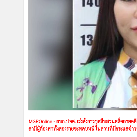
•
Management & HR
•
MGR Live
•
Infographic
•
การเมือง
•
ท่องเที่ยว
•
กีฬา
•
ต่างประเทศ
•
Special Scoop
•
เศรษฐกิจ-ธุรกิจ
•
จีน
•
ชุมชน-คุณภาพชีวิต
•
อาชญากรรม
•
Motoring
•
เกม
•
วิทยาศาสตร์
MGROnline - ผบก.ปอศ. เร่งสั่งการชุดสืบสวนคลี่คลายคดีแ
•
SMEs
สามีผู้ต้องหาทั้งสองรายจะหลบหนี ในส่วนที่มีกระแสข่
•
หุ้น