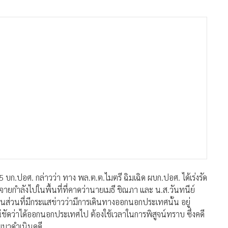
5 บก.ปอศ. กล่าวว่า ทาง พล.ต.ต.ไมตรี ฉิมเฉิด ผบก.ปอศ. ได้เร่งรัด
ะจายกำลังไปในพื้นที่ที่คาดว่านายเมธี ชิณภา และ น.ส.วันทนีย์
นส่วนที่มีกระแสข่าวว่ามีการเดินทางออกนอกประเทศนั้น อยู่
่ชัดว่าได้ออกนอกประเทศไป ต้องใช้เวลาในการพิสูจน์ทราบ ซึ่งคดี
ายมาดำเนินคดี
่งมีการไปร้องทุกข์กล่าวโทษในหลายท้องที่และหลายหน่วยงาน ซึ่ง
อเร่งรัดในการออกหมายจับให้เร็วที่สุด ซึ่งศาลได้อนุมัติหมายจับ
ศษ หรือดีเอสไอ รับเป็นคดีพิเศษ ทาง บก.ปอศ.ก็พร้อมจะส่ง
วนเดียวกัน อย่างไรก็ตามระหว่างนี้หากยังไม่มีการรับเป็นคดี
อกรมสอบสวนคดีพิเศษ ก็ได้เช่นกัน