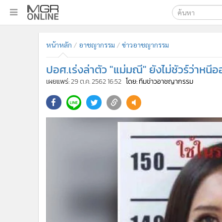
เลือกเครื่องมือท
•
หน้าหลัก
หน้าหลัก
อาชญากรรม
ข่าวอาชญากรรม
ค้นหา
•
ทันเหตุการณ์
Google
•
ภาคใต้
ปอศ.เร่งล่าตัว "แม่มณี" ยังไม่ชัวร์ว่าหน
•
ภูมิภาค
MGR Onl
เผยแพร่:
29 ต.ค. 2562 16:52
โดย: ทีมข่าวอาชญากรรม
•
Online Section
ค้นหาขั
•
บันเทิง
•
ผู้จัดการรายวัน
•
คอลัมนิสต์
•
ละคร
•
CbizReview
•
Cyber BIZ
•
ผู้จัดกวน
•
Good health & Well-being
•
Green Innovation & SD