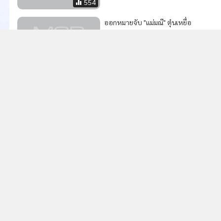
MGR Online Application
E
ยการใช้คุกกี้
ข้อกำหนดและเงื่อนไขการใช้บริการ
นโยบายการใช้ข้อมูล Fa
© 2014-2026 mgronline.com. All rights reserved.