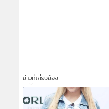
5,6
ปอศ.ออกหมายจับเท้าแชร์ฉาว “แม่มณี”
และแฟนหนุ่ม พร้อมสั่งลงพื้นที่ไล่ล่ามา
ดำเนินคดี
ข่าวในหมวดล่าสุด
สลด! ผู้ก่อเหตุกราดยิงโรงเรียนนนทบุรีเสียชีวิตแล้ว ญาติ
1
ผู้เสียชีวิตร่ำไห้ เด็ก ม.5 เปิดใจนาทีหนีตาย
โฆษก ตร.เผยปืนใช้กราดยิงใน รร.เป็นของปู่ เร่งสอบเส้น
3
ทางอาวุธ-แรงจูงใจ ยอดดับ 7 เจ็บ 15
ข่า