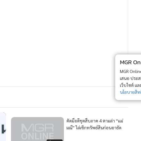
110
53
ปอศ.คาดส่งสำนวนคดี"แชร์แม่
มณี"ให้ดีเอสไอได้สัปดาห์หน้า
199
MGR Onli
MGR Online 
ครู
2
เสนอ ประสบก
เว็บไซต์ แ
นโยบายสิทธ
ผบ.ตร.สั่งด่วน! ควบคุมสถานการณ์ยิงในรร.นนทบุรี ขอ
4
ความร่วมมืองดไลฟ์การปฏิบัติการของจนท.
วอื่นในหมวด