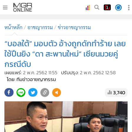
•
หน้าหลัก
หน้าหลัก
อาชญากรรม
ข่าวอาชญากรรม
•
ทันเหตุการณ์
•
“บอลใต้” มอบตัว อ้างถูกดักทำร้าย เลย
ภาคใต้
•
ภูมิภาค
ใช้ปืนยิง “ดา สะพานใหม่” เซียนมวยคู่
•
Online Section
กรณีดับ
•
บันเทิง
เผยแพร่:
2 พ.ค. 2562 11:55
ปรับปรุง:
2 พ.ค. 2562 12:58
•
ผู้จัดการรายวัน
โดย: ทีมข่าวอาชญากรรม
•
คอลัมนิสต์
3,740
•
ละคร
•
CbizReview
•
Cyber BIZ
•
ผู้จัดกวน