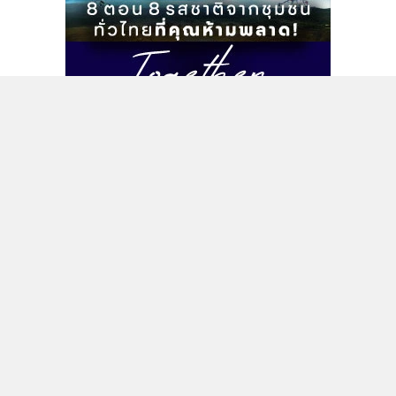
กับนายอำนาจหรือบอลใต้ตามหมายจับศาลอาญาเลขที่
623/2562 ลงวันที่ 1 พ.ค. ในข้อหาฆ่าผู้อื่นโดยเจตนา, พกพา
อาวุธปืนไปในเมืองโดยไม่มีเหตุอันควร และ มีอาวุธปืนและเครื่อง
กระสุนโดยไม่ได้รับอนุญาต" และส่วนที่ 2 คือ การสอบปากคำ
เพิ่มเติมจากนายอำนาจ หรือบอลใต้ เพื่อหาผู้ร่วมก่อเหตุในครั้งนี้
ก่อนจะรวบรวมหลักฐานเพื่อขออำนาจศาลออกหมายจับผู้ร่วม
ก่อเหตุเพิ่มเติม
ติดตามข่าวสารผ่านทาง LINE
MGR Online Application
ติดตาม MGR Online