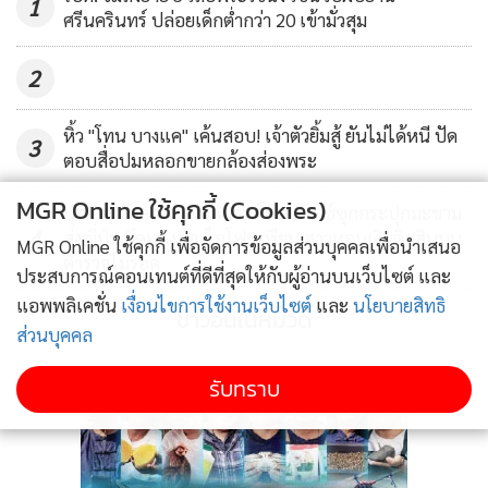
1
ศรีนครินทร์ ปล่อยเด็กต่ำกว่า 20 เข้ามั่วสุม
พยายามวิ่งหนีขึ้นรถแต่ถูกดักรุมทำร้ายและเห็นผู้ตายชักอาวุธ
ปืนขึ้นมา จากนั้นเพื่อนที่มารอรับตนนอกสนามมวยได้ส่งอาวุธ
2
ปืนให้ป้องกันตัว จึงลั่นไกออกไปแต่จำไม่ได้ว่ากี่นัด ยืนยันไม่ได้
เป็นผู้เริ่มก่อเหตุก่อน หลังจากนั้นได้ไปทิ้งปืนโดยยังไม่ทราบจุด
หิ้ว "โทน บางแค" เค้นสอบ! เจ้าตัวยิ้มสู้ ยันไม่ได้หนี ปัด
3
และหลบหนีอยู่ในละแวกดังกล่าว แต่เห็นฝ่ายคู่กรณีออกมาให้
ตอบสื่อปมหลอกขายกล้องส่องพระ
ข่าว ว่าตนเป็นคนล็อกคอและใช้ปืนกระหน่ำยิง ตนจึงออกมา
MGR Online ใช้คุกกี้ (Cookies)
บุกจับแก๊งคอลฯ เวียดนาม โยงคดีไอซ์ซุกกระปุกมะขาม
มอบตัวเพื่อสู้คดีแบบลูกผู้ชาย
4
ส่งญี่ปุ่น ยึดทองอื้อ-ไอโฟนเพียบ สาวหอบเงินติดสินบน
MGR Online ใช้คุกกี้ เพื่อจัดการข้อมูลส่วนบุคคลเพื่อนำเสนอ
ตำรวจไม่รอด
ประสบการณ์คอนเทนต์ที่ดีที่สุดให้กับผู้อ่านบนเว็บไซต์ และ
พล.ต.ต.อิทธิพลเปิดเผยว่า จากนี้จะส่งตัวผู้ต้องหาให้กับ
แอพพลิเคชั่น
เงื่อนไขการใช้งานเว็บไซต์
และ
นโยบายสิทธิ
สน.บางเขนดำเนินการ และจะตรวจสอบกล้องวงจรปิด พร้อม
ข่าวอื่นในหมวด
ส่วนบุคคล
สอบสวนเพิ่มเติมว่าใครเป็นผู้ส่งปืนให้ ก่อนจะออกหมายจับเพื่อ
ดำเนินคดีต่อไป
รับทราบ
ด้าน พ.ต.อ.อำนาจ อินทรศวร ผกก.สน.บางเขน กล่าวว่า สำหรับ
คดีนี้จะแยกออกเป็น 2 ส่วน โดยส่วนแรกจะเป็นการดำเนินคดี