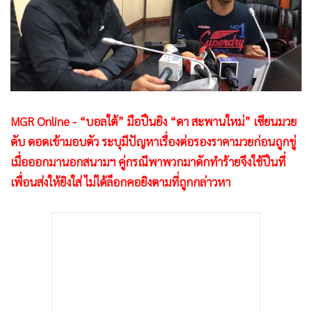
•
Good health & Well-being
•
Green Innovation & SD
•
Management & HR
•
MGR Live
•
Infographic
•
การเมือง
MGR Online - “บอลใต้” มือปืนยิง “ดา สะพานใหม่” เซียนมวย
•
ท่องเที่ยว
ดับ ดอดเข้ามอบตัว ระบุมีปัญหาเรื่องต่อรองราคามวยก่อนถูกขู่
•
กีฬา
เมื่อออกมานอกสนามฯ คู่กรณีพาพวกมาดักทำร้ายจึงใช้ปืนที่
•
ต่างประเทศ
เพื่อนส่งให้ยิงใส่ ไม่ได้ล็อกคอยิงตามที่ถูกกล่าวหา
•
Special Scoop
•
เศรษฐกิจ-ธุรกิจ
•
จีน
•
ชุมชน-คุณภาพชีวิต
•
อาชญากรรม
•
Motoring