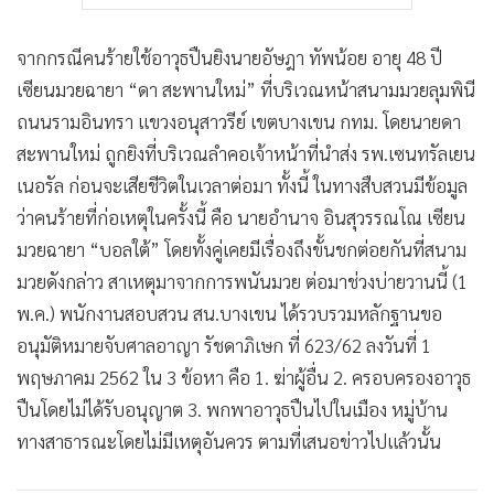
จากกรณีคนร้ายใช้อาวุธปืนยิงนายอัษฎา ทัพน้อย อายุ 48 ปี
เซียนมวยฉายา “ดา สะพานใหม่” ที่บริเวณหน้าสนามมวยลุมพินี
ถนนรามอินทรา แขวงอนุสาวรีย์ เขตบางเขน กทม. โดยนายดา
สะพานใหม่ ถูกยิงที่บริเวณลำคอเจ้าหน้าที่นำส่ง รพ.เซนทรัลเยน
เนอรัล ก่อนจะเสียชีวิตในเวลาต่อมา ทั้งนี้ ในทางสืบสวนมีข้อมูล
ว่าคนร้ายที่ก่อเหตุในครั้งนี้ คือ นายอำนาจ อินสุวรรณโณ เซียน
มวยฉายา “บอลใต้” โดยทั้งคู่เคยมีเรื่องถึงขั้นชกต่อยกันที่สนาม
มวยดังกล่าว สาเหตุมาจากการพนันมวย ต่อมาช่วงบ่ายวานนี้ (1
พ.ค.) พนักงานสอบสวน สน.บางเขน ได้รวบรวมหลักฐานขอ
อนุมัติหมายจับศาลอาญา รัชดาภิเษก ที่ 623/62 ลงวันที่ 1
พฤษภาคม 2562 ใน 3 ข้อหา คือ 1. ฆ่าผู้อื่น 2. ครอบครองอาวุธ
ปืนโดยไม่ได้รับอนุญาต 3. พกพาอาวุธปืนไปในเมือง หมู่บ้าน
ทางสาธารณะโดยไม่มีเหตุอันควร ตามที่เสนอข่าวไปแล้วนั้น