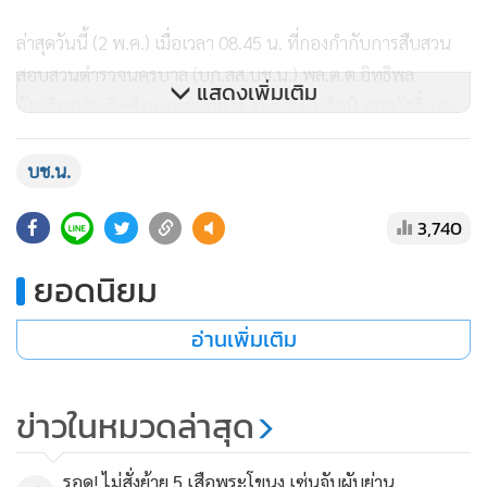
ล่าสุดวันนี้ (2 พ.ค.) เมื่อเวลา 08.45 น. ที่กองกำกับการสืบสวน
สอบสวนตำรวจนครบาล (บก.สส.บช.น.) พล.ต.ต.อิทธิพล
แสดงเพิ่มเติม
อัจฉริยะประดิษฐ์ ผบก.สส.บช.น. พ.ต.อ.นพศิลป์ พูลสวัสดิ์ รอง
ผบก.สส.บช.น. พ.ต.อ.พรศักดิ์ เลารุจิราลัย ผกก.วิเคราะห์ข่าว
และเครื่องมือพิเศษ บก.สส.บช.น. รวมรับมอบตัวนายอำนาจ อิน
บช.น.
สุวรรณโณ หรือ “บอลใต้” หลังก่อเหตุยิง “ดา สะพานใหม่”
3,740
เซียนมวย ที่เวทีมวยลุมพินี มาที่ สน.บางเขน เพื่อสอบปากคำเพิ่ม
เติมโดยมี พ.ต.อ.อำนาจ อินทรศวร ผกก.สน.บางเขน และ
ยอดนิยม
พ.ต.ท.สราวุธ บุตรดี สว.(สอบสวน) สน.บางเขน เข้าร่วมทำการ
สอบปากคำที่เพื่อหาข้อเท็จจริง
อ่านเพิ่มเติม
นายอำนาจกล่าวว่า ตนไม่เคยมีเรื่องบาดหมางกับผู้ตายมาก่อน
ข่าวในหมวดล่าสุด
แต่วันเกิดเหตุมีการต่อรองราคามวยและมีปากเสียงกันในเวทีมวย
และถูกฝ่ายคู่กรณีข่มขู่ว่า “มึงออกไป ตายแน่” หลังจากจบมวยคู่
รอด! ไม่สั่งย้าย 5 เสือพระโขนง เซ่นจับผับย่าน
เอกก็ได้เดินออกมาหน้าเวที เห็นกลุ่มผู้ตายเดินมาหลายคน ตน