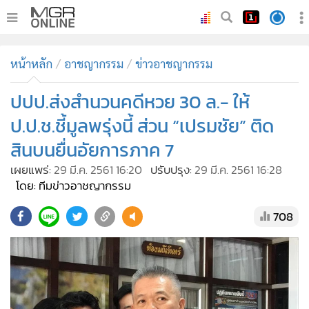
•
หน้าหลัก
หน้าหลัก
อาชญากรรม
ข่าวอาชญากรรม
•
ทันเหตุการณ์
•
ปปป.ส่งสำนวนคดีหวย 30 ล.- ให้
ภาคใต้
•
ภูมิภาค
ป.ป.ช.ชี้มูลพรุ่งนี้ ส่วน “เปรมชัย” ติด
•
Online Section
สินบนยื่นอัยการภาค 7
•
บันเทิง
เผยแพร่:
29 มี.ค. 2561 16:20
ปรับปรุง:
29 มี.ค. 2561 16:28
•
ผู้จัดการรายวัน
โดย: ทีมข่าวอาชญากรรม
•
คอลัมนิสต์
708
•
ละคร
•
CbizReview
•
Cyber BIZ
•
ผู้จัดกวน