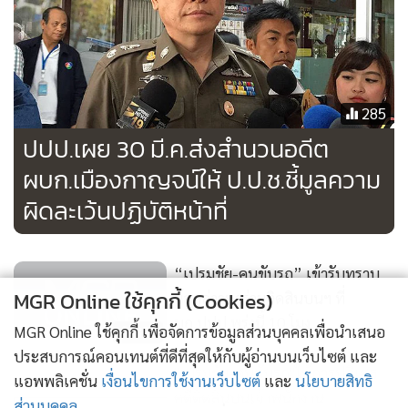
285
ปปป.เผย 30 มี.ค.ส่งสำนวนอดีต
ผบก.เมืองกาญจน์ให้ ป.ป.ช.ชี้มูลความ
ผิดละเว้นปฏิบัติหน้าที่
“เปรมชัย-คนขับรถ” เข้ารับทราบ
MGR Online ใช้คุกกี้ (Cookies)
ข้อกล่าวหาร่วมติดสินบนฯ ที่
บก.ปปป.พรุ่งนี้ 10 โมง
MGR Online ใช้คุกกี้ เพื่อจัดการข้อมูลส่วนบุคคลเพื่อนำเสนอ
300
ประสบการณ์คอนเทนต์ที่ดีที่สุดให้กับผู้อ่านบนเว็บไซต์ และ
"เปรมชัย-คนขับรถ"ให้การปฏิเสธ
แอพพลิเคชั่น
เงื่อนไขการใช้งานเว็บไซต์
และ
นโยบายสิทธิ
คดีติดสินบนเจ้าพนักงาน
ส่วนบุคคล