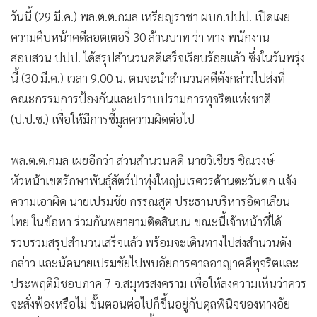
วันนี้ (29 มี.ค.) พล.ต.ต.กมล เหรียญราชา ผบก.ปปป. เปิดเผย
ความคืบหน้าคดีลอตเตอรี่ 30 ล้านบาท ว่า ทาง พนักงาน
สอบสวน ปปป. ได้สรุปสำนวนคดีเสร็จเรียบร้อยแล้ว ซึ่งในวันพรุ่ง
นี้ (30 มี.ค.) เวลา 9.00 น. ตนจะนำสำนวนคดีดังกล่าวไปส่งที่
คณะกรรมการป้องกันและปราบปรามการทุจริตแห่งชาติ
(ป.ป.ช.) เพื่อให้มีการชี้มูลความผิดต่อไป
พล.ต.ต.กมล เผยอีกว่า ส่วนสำนวนคดี นายวิเชียร ชิณวงษ์
หัวหน้าเขตรักษาพันธุ์สัตว์ป่าทุ่งใหญ่นเรศวรด้านตะวันตก แจ้ง
ความเอาผิด นายเปรมชัย กรรณสูต ประธานบริหารอิตาเลียน
ไทย ในข้อหา ร่วมกันพยายามติดสินบน ขณะนี้เจ้าหน้าที่ได้
รวบรวมสรุปสำนวนเสร็จแล้ว พร้อมจะเดินทางไปส่งสำนวนดัง
กล่าว และนัดนายเปรมชัยไปพบอัยการศาลอาญาคดีทุจริตและ
ประพฤติมิชอบภาค 7 จ.สมุทรสงคราม เพื่อให้ลงความเห็นว่าควร
จะสั่งฟ้องหรือไม่ ขั้นตอนต่อไปก็ขึ้นอยู่กับดุลพินิจของทางอัย