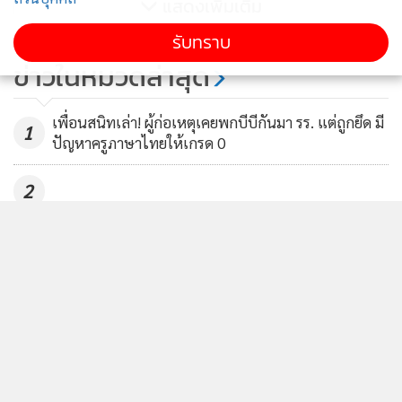
แสดงเพิ่มเติม
70
รับทราบ
จ่อเรียกสอบ “นพดล” อดีต
ข่าวในหมวดล่าสุด
ขรก.กรมอุทยานฯ ตัวกลาง
สินบน"เปรมชัย"
477
เพื่อนสนิทเล่า! ผู้ก่อเหตุเคยพกบีบีกันมา รร. แต่ถูกยึด มี
1
ปัญหาครูภาษาไทยให้เกรด 0
2
สุดยื้อ! "น้องนภัทร" นักเรียน ม.1 เหยื่อกราดยิง
3
รร.เทพศิรินทร์ นนทบุรี เสียชีวิตเป็นรายที่ 9
ตร.สอบพยานแล้ว 16 ปาก ประสานครูเข้าให้ปากคำ เช็ก
4
ที่มาของกระสุน ยันตัวเลขกราดยิง 8 ราย
ข่าวอื่นในหมวด