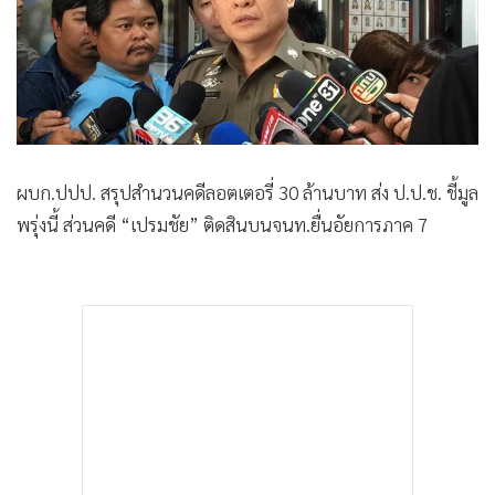
•
Good health & Well-being
•
Green Innovation & SD
•
Management & HR
•
MGR Live
•
Infographic
•
การเมือง
ผบก.ปปป. สรุปสำนวนคดีลอตเตอรี่ 30 ล้านบาท ส่ง ป.ป.ช. ชี้มูล
•
ท่องเที่ยว
พรุ่งนี้ ส่วนคดี “เปรมชัย” ติดสินบนจนท.ยื่นอัยการภาค 7
•
กีฬา
•
ต่างประเทศ
•
Special Scoop
•
เศรษฐกิจ-ธุรกิจ
•
จีน
•
ชุมชน-คุณภาพชีวิต
•
อาชญากรรม
•
Motoring