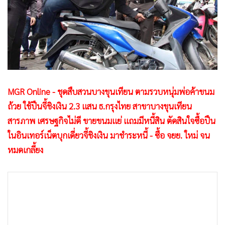
•
Good health & Well-being
•
Green Innovation & SD
•
Management & HR
•
MGR Live
•
Infographic
•
การเมือง
MGR Online - ชุดสืบสวนบางขุนเทียน ตามรวบหนุ่มพ่อค้าขนม
•
ท่องเที่ยว
ถ้วย ใช้ปืนจี้ชิงเงิน 2.3 แสน ธ.กรุงไทย สาขาบางขุนเทียน
•
กีฬา
สารภาพ เศรษฐกิจไม่ดี ขายขนมแย่ แถมมีหนี้สิน ตัดสินใจซื้อปืน
•
ต่างประเทศ
ในอินเทอร์เน็ตบุกเดี่ยวจี้ชิงเงิน มาชำระหนี้ - ซื้อ จยย. ใหม่ จน
•
Special Scoop
หมดเกลี้ยง
•
เศรษฐกิจ-ธุรกิจ
•
จีน
•
ชุมชน-คุณภาพชีวิต
•
อาชญากรรม
•
Motoring