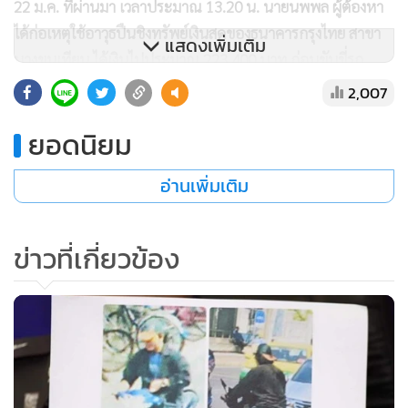
22 ม.ค. ที่ผ่านมา เวลาประมาณ 13.20 น. นายนพพล ผู้ต้องหา
ได้ก่อเหตุใช้อาวุธปืนชิงทรัพย์เงินสดของธนาคารกรุงไทย สาขา
แสดงเพิ่มเติม
บางขุนเทียน ได้เงินไปประมาณ 223,400 บาท ก่อนขับขี่รถ
จยย. ยี่ห้อ ฮอนด้า รุ่นเวฟไอ สีน้ำเงิน ไม่ติดแผ่นป้ายทะเบียน ที่
2,007
จอดอยู่ด้านหน้าธนาคารหลบหนีไป จากการสืบสวนขยายผลของ
ยอดนิยม
ชุดคลี่คลายคดี สน.บางขุนเทียน และ กก.สส.บก.น.9 พบหลัก
ฐานภาพของคนร้าย เป็นไปตามภาพกล้องวงจรปิด จึงขออนุมัติ
อ่านเพิ่มเติม
หมายศาล จากนั้นแกะรอยตามล่าตัว จนพบเบาะแสว่า นาย
นพพล เช่าบ้านพักอยู่ในซอยเอกชัย 8 จึงรีบนำกำลังไปตรวจ
สอบ จนกระทั่งสามารถจับกุมตัวไว้ได้พร้อมของกลางทั้งหมด
ข่าวที่เกี่ยวข้อง
จากการสอบสวน นายนพพล ให้การรับสารภาพว่า ครอบครัวที่
จ.สุราษฎร์ธานี ทำธุรกิจขายเครื่องมือก่อสร้าง ปกติบิดาจะส่งเงิน
มาให้ใช้จ่ายทุกเดือน ขณะที่ตนก็ประกอบอาชีพรับส่งขนมถ้วย
ให้ร้านค้าย่านฝั่งธนบุรี มีรายได้เดือนละประมาณ 20,000 -
30,000 บาท แต่ช่วงหลังเศรษฐกิจไม่ดี บิดาไม่ส่งเงินมาให้และ