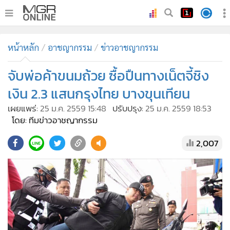
•
หน้าหลัก
หน้าหลัก
อาชญากรรม
ข่าวอาชญากรรม
•
ทันเหตุการณ์
•
จับพ่อค้าขนมถ้วย ซื้อปืนทางเน็ตจี้ชิง
ภาคใต้
•
ภูมิภาค
เงิน 2.3 แสนกรุงไทย บางขุนเทียน
•
Online Section
เผยแพร่:
25 ม.ค. 2559 15:48
ปรับปรุง:
25 ม.ค. 2559 18:53
•
บันเทิง
โดย: ทีมข่าวอาชญากรรม
•
ผู้จัดการรายวัน
2,007
•
คอลัมนิสต์
•
ละคร
•
CbizReview
•
Cyber BIZ
•
ผู้จัดกวน