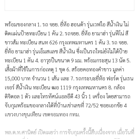
พร้อมของกลาง 1. รถ จยย. ยี่ห้อ ฮอนด้า รุ่นเวฟไอ สีน้ำเงิน ไม่
ติดแผ่นป้ายทะเบียน 1 คัน 2. รถจยย. ยี่ห้อ ยามาฮ่า รุ่นฟีโน่ สี
ขาวส้ม ทะเบียน สนท 626 กรุงเทพมหานคร 1 คัน 3. รถ จยย.
ยี่ห้อ ยามาฮ่า รุ่นเอ็มสแลช สีน้ำเงิน ซึ่งเป็นรถใหม่ยังไม่ได้ป้าย
ทะเบียน 1 คัน 4. อาวุธปืนขนาด 9 มม. พร้อมกระสุน 13 นัด 5.
เสื้อผ้าที่ใช้ในการก่อเหตุ 1 ชุด 6. สร้อยคอทองคำขาว มูลค่า
15,000 บาท จำนวน 1 เส้น และ 7. รถกระบะยี่ห้อ ฟอร์ด รุ่นเรน
เจอร์ สีน้ำเงิน ทะเบียน ฒอ 1119 กรุงเทพมหานคร 8. กล้อง
ดิจิตอล 1 ตัว และโทรทัศน์แอลอีดี 43 นิ้ว 1 เครื่อง โดยสามารถ
จับกุมพร้อมของกลางได้ที่บ้านเช่าเลขที่ 72/52 ซอยเอกชัย 4
แขวงบางขุนเทียน เขตจอมทอง กทม.
พล.ต.ท.ศานิตย์ เปิดเผยว่า การจับกุมครั้งนี้สืบเนื่องจาก เมื่อวันที่