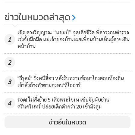
แม่เศร้ารับศพลูกสาว เหยื่อสามี
ไอ สีน้ำเงิน ไม่ติดแผ่นป้ายทะเบียน ก่อนเดินขึ้นไปบนธนาคาร
ตร.ปืนโหด ชักปืนยิงคาร้านอาหาร
แล้วชักปืนออกมาขู่เจ้าหน้าที่ฝ่ายต้อนรับ จากนั้นจึงกระโดดข้าม
ข่าวในหมวดล่าสุด
เคาน์เตอร์ไปกวาดเงินสดในลิ้นชักทั้งหมด 3 เคาน์เตอร์ นำยัดใส่
6,921
กระเป๋าสะพายสีดำที่เตรียมมา แล้วเดินออกจากธนาคาร ไปขึ้น
เชิญดวงวิญญาณ “แชมป์” จุดเสียชีวิต พี่สาววอนตำรวจ
รถ จยย. ที่จอดไว้หลบหนี โดยขณะหลบหนี นายนพพล ยังชักปืน
1
เร่งจับมือมีด แม่เจ้าของบ้านเผยเพื่อนบ้านเห็นผู้ตายเดิน
หน้าบ้าน
ขู่ รปภ. ที่เข้ามาขวาง ทำให้สามารถเร่งเครื่องรถ จยย. หลบหนี
ออกจากที่เกิดเหตุไปได้อย่างหวุดหวิด
2
"ธีรุตม์" ชิ่งหนีสื่อฯ หลังรับทราบข้อหาโกงสอบท้องถิ่น
3
เจ้าตัวอ้างทำตามกรอบ'ทีโออาร์'
รอด! ไม่สั่งย้าย 5 เสือพระโขนง เซ่นจับผับย่าน
4
ศรีนครินทร์ ปล่อยเด็กต่ำกว่า 20 เข้ามั่วสุม
ข่าวอื่นในหมวด