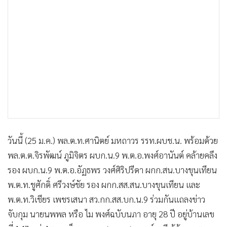
•
เกม
•
วิทยาศาสตร์
•
SMEs
•
หุ้น
•
อินโดจีน
•
กองทุนรวม
•
Celeb Online
•
Factcheck
•
ญี่ปุ่น
วันนี้ (25 ม.ค.) พล.ต.ท.ศานิตย์ มหถาวร รรท.ผบช.น. พร้อมด้วย
•
News1
พล.ต.ต.จิรพัฒน์ ภูมิจิตร ผบก.น.9 พ.ต.อ.พงศ์อานันต์ คล้ายคลึง
•
Gotomanager
รอง ผบก.น.9 พ.ต.อ.อัฏธพร วงศ์ศิริปรีดา ผกก.สน.บางขุนเทียน
พ.ต.ท.ชูศักดิ์ ศรีวงษ์ชัย รอง ผกก.สส.สน.บางขุนเทียน และ
พ.ต.ท.วิเชียร เพชรเสนา สว.กก.สส.บก.น.9 ร่วมกันแถลงข่าว
จับกุม นายนพพล หรือ ไม พงศ์ฉบับนภา อายุ 28 ปี อยู่บ้านเลข