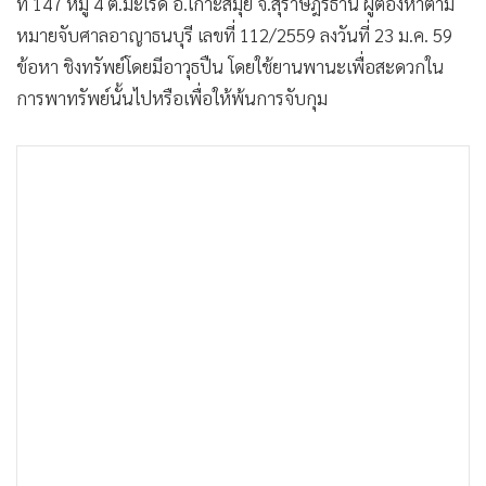
ที่ 147 หมู่ 4 ต.มะเร็ด อ.เกาะสมุย จ.สุราษฎร์ธานี ผู้ต้องหาตาม
หมายจับศาลอาญาธนบุรี เลขที่ 112/2559 ลงวันที่ 23 ม.ค. 59
ข้อหา ชิงทรัพย์โดยมีอาวุธปืน โดยใช้ยานพานะเพื่อสะดวกใน
การพาทรัพย์นั้นไปหรือเพื่อให้พ้นการจับกุม