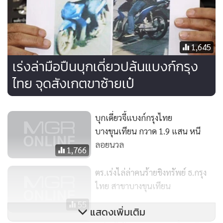
รายได้จากที่ตนขายของก็ลดลง ทำให้ค้างค่าเช่าบ้าน ค่าน้ำ ค่าไฟ
และค่างวดรถกระบะนานหลายเดือน จึงวางแผนชิงทรัพย์
ธนาคารดังกล่าว เนื่องจากอยู่ใกล้บ้านเช่าไม่เกิน 2 กม. โดยสั่งซื้อ
1,645
อาวุธปืนทางอินเทอร์เน็ตราคากระบอกละ 40,000 บาท มาเก็บ
เร่งล่ามือปืนบุกเดี่ยวปล้นแบงก์กรุง
ไว้ จนเมื่อวันที่ 20 ม.ค. ที่ผ่านมา ตนได้ขับขี่ รถ จยย. มาสำรวจ
ไทย จุดสังเกตขาซ้ายเป๋
เส้นทางหลบหนี ก่อนตัดสินใจลงมือในวันที่ 22 ม.ค. ได้เงิน
ทั้งหมด 223,400 บาท เลยนำไปจ่ายหนี้สินที่ค้างชำระ ซื้อกล้อง
ดิจิตอล ดาวน์รถ จยย. คันใหม่ ซื้อโทรทัศน์แอลอีดี เปลี่ยนล้อ
บุกเดี่ยวจี้แบงก์กรุงไทย
แม็ก ติดแรคหลังคารถกระบะ ซื้อทองคำขาว และใช้จ่ายทั่วไปจน
บางขุนเทียน กวาด 1.9 แสน หนี
เงินหมดเกลี้ยง
ลอยนวล
1,766
ต่อมาเมื่อเวลา 10.30 น. วันเดียวกัน พล.ต.ท.ศานิตย์ พร้อมเจ้า
ตร.เร่งไล่ล่าคนร้ายชิงทรัพย์ ธ.กรุง
หน้าที่ตำรวจ สน.บางขุนเทียน และกก.สส.บก.น.9 ได้ควบคุมตัว
ไทย สาขาบางขุนเทียน
นายนพพล ไปทำแผนประกอบคำรับสารภาพที่ธนาคารกรุงไทย
55
แสดงเพิ่มเติม
สาขาบางขุนเทียน โดยพาตัวไปชี้จุดจอดรถ จยย. ฮอนด้า รุ่นเวฟ