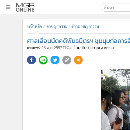
เลือกเครื่องมือท
•
หน้าหลัก
หน้าหลัก
อาชญากรรม
ข่าวอาชญากรรม
ค้นหา
•
ทันเหตุการณ์
Google
•
ภาคใต้
ศาลเลื่อนนัดคดีพันธมิตรฯ ชุมนุมก่อการร้า
•
ภูมิภาค
MGR Onl
เผยแพร่:
26 พ.ค. 2557 13:04
โดย: ทีมข่าวอาชญากรรม
•
Online Section
ค้นหาขั
•
บันเทิง
•
ผู้จัดการรายวัน
•
คอลัมนิสต์
•
ละคร
•
CbizReview
•
Cyber BIZ
•
ผู้จัดกวน
•
Good health & Well-being
•
Green Innovation & SD