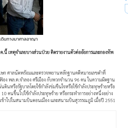
รฯเดินทางมาศาลอาญา
ธ.ค.นี้ เหตุจำเลยบางส่วนป่วย ติดรายงานตัวต่ออัยการและกองทัพ
ดาภิเษก ศาลนัดพร้อมและตรวจพยานหลักฐานคดีหมายเลขดำที่
์ฟ้อง พล.ต.จำลอง ศรีเมือง กับพวกจำนวน 96 คน ในความผิดฐาน
่นดินหรือรัฐบาลโดยใช้กำลังข่มขืนใจหรือใช้กำลังประทุษร้ายหรือ
่ 10 คนขึ้นไปใช้กำลังประทุษร้าย หรือกระทำการอย่างหนึ่งอย่าง
ุกเข้าไปในสนามบินดอนเมือง และสนามบินสุวรรณภูมิ เมื่อปี 2551