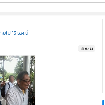
ี่ใช้
ยไป 15 ธ.ค.นี้
ine
้นสูง
6,493