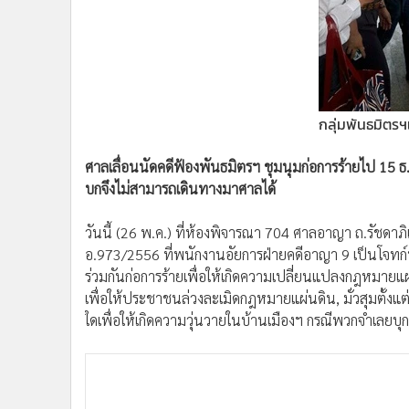
•
Management & HR
•
MGR Live
•
Infographic
•
การเมือง
•
ท่องเที่ยว
กลุ่มพันธมิต
•
กีฬา
•
ต่างประเทศ
ศาลเลื่อนนัดคดีฟ้องพันธมิตรฯ ชุมนุมก่อการร้ายไป 15 
•
Special Scoop
บกจึงไม่สามารถเดินทางมาศาลได้
•
เศรษฐกิจ-ธุรกิจ
•
จีน
วันนี้ (26 พ.ค.) ที่ห้องพิจารณา 704 ศาลอาญา ถ.รัช
•
ชุมชน-คุณภาพชีวิต
อ.973/2556 ที่พนักงานอัยการฝ่ายคดีอาญา 9 เป็นโจทก
•
อาชญากรรม
ร่วมกันก่อการร้ายเพื่อให้เกิดความเปลี่ยนแปลงกฎหมายแผ
เพื่อให้ประชาชนล่วงละเมิดกฎหมายแผ่นดิน, มั่วสุมตั้งแต
•
Motoring
ใดเพื่อให้เกิดความวุ่นวายในบ้านเมืองฯ กรณีพวกจำเลยบ
•
เกม
•
วิทยาศาสตร์
•
SMEs
•
หุ้น