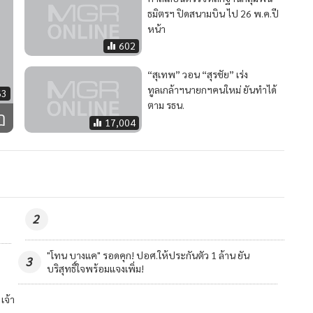
ธมิตรฯ ปิดสนามบิน ไป 26 พ.ค.ปี
หน้า
602
“สุเทพ” วอน “สุรชัย” เร่ง
ทูลเกล้าฯนายกฯคนใหม่ ยันทำได้
63
ตาม รธน.
ฎ
17,004
2
"ธีรุตม์" ชิ่งหนีสื่อฯ หลังรับทราบข้อหาโกงสอบท้องถิ่น เจ้า
4
ตัวอ้างทำตามกรอบ'ทีโออาร์'
วอื่นในหมวด