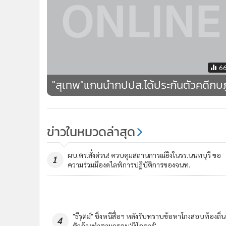
6
"สุเทพ"แกนนำกปปส.ได้ประกันตัวคดีกบ
ข่าวในหมวดล่าสุด
ผบ.ตร.สั่งด่วน! ควบคุมสถานการณ์ยิงในรร.นนทบุรี ขอ
1
ความร่วมมืองดไลฟ์การปฏิบัติการของจนท.
"โทน บางแค" รอดคุก! ปอศ.ให้ประกันตัว 1 ล้าน ยัน
3
บริสุทธิ์ใจพร้อมแจงเพิ่ม!
ข่า