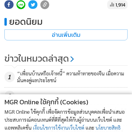
1,914
•
เกม
•
วิทยาศาสตร์
ยอดนิยม
•
SMEs
•
หุ้น
อ่านเพิ่มเติม
•
อินโดจีน
•
กองทุนรวม
ข่าวในหมวดล่าสุด
•
Celeb Online
•
Factcheck
“เพื่อนบ้านหรือเจ้าหนี้” ความท้าทายของจีน เมื่อความ
1
•
ญี่ปุ่น
มั่นคงคู่ผลประโยชน์
•
News1
2
•
Gotomanager
MGR Online ใช้คุกกี้ (Cookies)
สำรวจ “ทางไฟรถมรณะ” ที่ถูกลืม ประวัติศาสตร์ที่จมใต้
MGR Online ใช้คุกกี้ เพื่อจัดการข้อมูลส่วนบุคคลเพื่อนำเสนอ
3
น้ำกว่า 40 ปี
ประสบการณ์คอนเทนต์ที่ดีที่สุดให้กับผู้อ่านบนเว็บไซต์ และ
แอพพลิเคชั่น
เงื่อนไขการใช้งานเว็บไซต์
และ
นโยบายสิทธิ