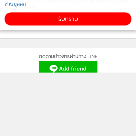
จีน-อาเซียนผนึกสื่อรับมือยุคดิจิทัล สร้างความร่วมมือสู้
4
ส่วนบุคคล
ข้อมูลเท็จ
รับทราบ
ข่าวอื่นในหมวด
ติดตามข่าวสารผ่านทาง LINE
MGR Online Application
ติดตาม MGR Online