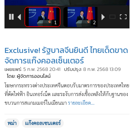
•
Good health & Well-being
•
Green Innovation & SD
•
Management & HR
2
1
2
•
MGR Live
•
Infographic
•
การเมือง
Exclusive! รัฐบาลจีนยินดี ไทยเด็ดขาด
•
ท่องเที่ยว
จัดการแก๊งคอลเซ็นเตอร์
•
กีฬา
เผยแพร่:
5 ก.พ. 2568 20:41
ปรับปรุง:
8 ก.พ. 2568 13:09
•
ต่างประเทศ
โดย: ผู้จัดการออนไลน์
•
Special Scoop
โฆษกกระทรวงต่างประเทศจีนตอบรับมาตรการของประเทศไทย
•
เศรษฐกิจ-ธุรกิจ
ที่ตัดไฟฟ้า อินเทอร์เน็ต และระงับการส่งเชื้อเพลิงให้กับฐานของ
•
จีน
ขบวนการสแกมเมอร์ในเมียนมา
รายละเอียด...
•
ชุมชน-คุณภาพชีวิต
•
อาชญากรรม
พม่า
แก๊งคอลเซนเตอร์
•
Motoring