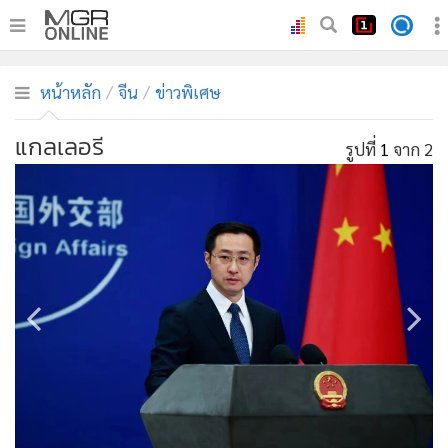
•
หน้าหลัก
หน้าหลัก
จีน
ข่าวพิเศษ
•
ทันเหตุการณ์
•
ภาคใต้
แกลเลอรี
รูปที่
1
จาก 2
•
ภูมิภาค
•
Online Section
•
บันเทิง
•
ผู้จัดการรายวัน
•
คอลัมนิสต์
•
ละคร
•
CbizReview
•
Cyber BIZ
•
ผู้จัดกวน