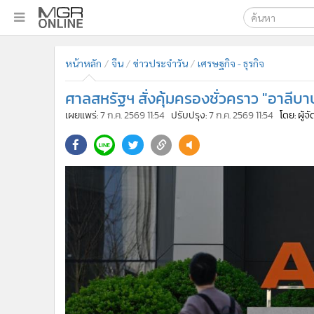
เลือกเครื่องมือท
•
หน้าหลัก
หน้าหลัก
จีน
ข่าวประจำวัน
เศรษฐกิจ - ธุรกิจ
ค้นหา
•
ทันเหตุการณ์
Google
•
ภาคใต้
ศาลสหรัฐฯ สั่งคุ้มครองชั่วคราว "อาลีบ
•
ภูมิภาค
MGR Onl
เผยแพร่:
7 ก.ค. 2569 11:54
ปรับปรุง:
7 ก.ค. 2569 11:54
โดย: ผู้
•
Online Section
ค้นหาขั
•
บันเทิง
•
ผู้จัดการรายวัน
•
คอลัมนิสต์
•
ละคร
•
CbizReview
•
Cyber BIZ
•
ผู้จัดกวน
•
Good health & Well-being
•
Green Innovation & SD