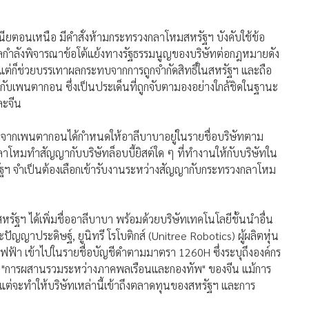
์เนียตอนเหนือ มีคำสั่งห้ามกระทรวงกลาโหมสหรัฐฯ บังคับใช้ข้อ
่ศาลกำลังพิจารณาข้อโต้แย้งทางรัฐธรรมนูญของบริษัทต่อกฎหมายดัง
าม แต่ก็ช่วยบรรเทาผลกระทบจากการถูกจำกัดสิทธิ์ในสหรัฐฯ และถือ
ับเพนตากอน ซึ่งเป็นประเด็นที่ถูกจับตามองอย่างใกล้ชิดในฐานะ
ละจีน
องมาจากเพนตากอนได้กำหนดให้อาลีบาบาอยู่ในรายชื่อบริษัทตาม
โหมทำสัญญากับบริษัทล็อบบี้ยิสต์ใด ๆ ที่ทำงานให้กับบริษัทใน
สหรัฐฯ จำเป็นต้องเลือกเข้ารับงานระหว่างสัญญากับกระทรวงกลาโหม
ัฐฯ ได้เพิ่มชื่ออาลีบาบา พร้อมด้วยบริษัทเทคโนโลยีชั้นนำอื่น
ะปัญญาประดิษฐ์, ยูนิทรี โรโบติกส์ (Unitree Robotics) ผู้ผลิตหุ่น
์ไฟฟ้า เข้าไปในรายชื่อบัญชีดำตามมาตรา 1260H ซึ่งระบุถึงองค์กร
บสนุน "การผสานรวมระหว่างภาคพลเรือนและกองทัพ" ของจีน แม้การ
ี แต่จะทำให้บริษัทเหล่านี้เข้าถึงตลาดทุนของสหรัฐฯ และการ