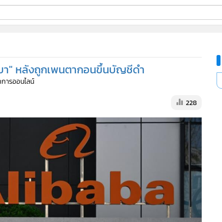
ี่ใช้
าบา" หลังถูกเพนตากอนขึ้นบัญชีดำ
ine
จัดการออนไลน์
้นสูง
228