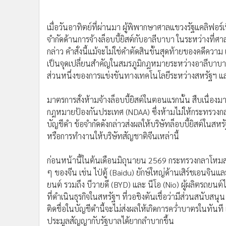
•
อินโดจีน
•
กองทุนรวม
เมื่อวันอาทิตย์ที่ผ่านมา ผู้พิพากษาศาลแขวงรัฐแคลิฟอร
•
Celeb Online
จำกัดด้านการจ้างล็อบบี้ยิสต์กับอาลีบาบา ในระหว่างที
•
Factcheck
กล่าว คำสั่งนี้แม้จะไม่ใช่คำตัดสินขั้นสุดท้ายของคดีคว
•
ญี่ปุ่น
เป็นจุดเปลี่ยนสำคัญในสมรภูมิกฎหมายระหว่างอาลีบาบาก
ส่วนหนึ่งของการแข่งขันทางเทคโนโลยีระหว่างสหรัฐฯ แ
•
News1
•
Gotomanager
มาตรการสั่งห้ามจ้างล็อบบี้ยิสต์ในตอนแรกนั้น สืบเนื่
กฎหมายป้องกันประเทศ (NDAA) ซึ่งห้ามไม่ให้กระทรวงกลา
บัญชีดำ ข้อจำกัดดังกล่าวส่งผลให้บริษัทล็อบบี้ยิสต์ใน
หรือการทำงานให้บริษัทสัญชาติจีนเหล่านี้
ก่อนหน้านี้ในต้นเดือนมิถุนายน 2569 กระทรวงกลาโหมสหร
ๆ ของจีน เช่น ไป่ตู้ (Baidu) ยักษ์ใหญ่ด้านเสิร์ชเอนจินแล
ยนต์ รวมถึง บีวายดี (BYD) และ นีโอ (Nio) ผู้ผลิตรถยนต
ที่ดำเนินธุรกิจในสหรัฐฯ ที่วอชิงตันเชื่อว่ามีส่วนสนั
ติดชื่อในบัญชีดำนี้จะไม่ส่งผลให้เกิดการคว่ำบาตรในทันท
ประมูลสัญญากับรัฐบาลได้ยากลำบากขึ้น