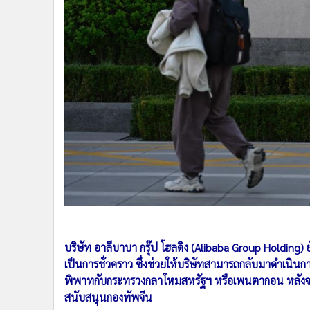
•
Management & HR
•
MGR Live
•
Infographic
•
การเมือง
•
ท่องเที่ยว
•
กีฬา
•
ต่างประเทศ
•
Special Scoop
•
เศรษฐกิจ-ธุรกิจ
•
จีน
•
ชุมชน-คุณภาพชีวิต
•
อาชญากรรม
•
Motoring
•
เกม
บริษัท อาลีบาบา กรุ๊ป โฮลดิง (Alibaba Group Holding)
เป็นการชั่วคราว ซึ่งช่วยให้บริษัทสามารถกลับมาดำเนินการจ
•
วิทยาศาสตร์
พิพาทกับกระทรวงกลาโหมสหรัฐฯ หรือเพนตากอน หลังจากที่
•
SMEs
สนับสนุนกองทัพจีน
•
หุ้น