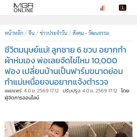
•
หน้าหลัก
•
หน้าหลัก
ทันเหตุการณ์
จีน
ข่าวประจำวัน
สังคม - วัฒนธรรม
•
ภาคใต้
ชีวิตมนุษย์แม่! ลูกชาย 6 ขวบ อยากทำ
•
ภูมิภาค
ผ้าห่มเอง พ่อเลยจัดไข่ไหม 10,000
•
Online Section
ฟอง เปลี่ยนบ้านเป็นฟาร์มขนาดย่อม
•
บันเทิง
ทำแม่เหนื่อยจนอยากแจ้งตำรวจ
•
ผู้จัดการรายวัน
•
คอลัมนิสต์
เผยแพร่:
4 มิ.ย. 2569 17:12
ปรับปรุง:
4 มิ.ย. 2569 17:12
โดย:
ผู้จัดการออนไลน์
•
ละคร
•
CbizReview
•
Cyber BIZ
•
ผู้จัดกวน