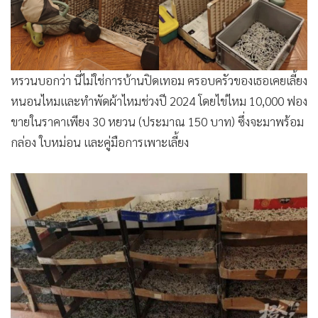
•
เกม
•
วิทยาศาสตร์
•
SMEs
•
หุ้น
หรวนบอกว่า นี่ไม่ใช่การบ้านปิดเทอม ครอบครัวของเธอเคยเลี้ยง
•
อินโดจีน
หนอนไหมและทำพัดผ้าไหมช่วงปี 2024 โดยไข่ไหม 10,000 ฟอง
ขายในราคาเพียง 30 หยวน (ประมาณ 150 บาท) ซึ่งจะมาพร้อม
•
กองทุนรวม
กล่อง ใบหม่อน และคู่มือการเพาะเลี้ยง
•
Celeb Online
•
Factcheck
•
ญี่ปุ่น
•
News1
•
Gotomanager