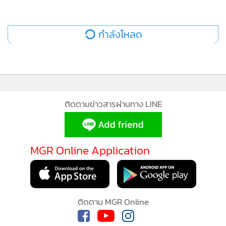
เล่นเสียอีก
กำลังโหลด
ทั้งนี้ วันที่ 14 พ.ค.ที่ผ่านมา หนอนไหมบางส่วนก็เติบโตเต็มที่
และมีการสร้างรังมากกว่า 5,000 ตัว ซึ่งขั้นตอนที่เหลือนับจากนี้
สามีของหรวนจะเป็นผู้รับผิดชอบ รวมถึงคอยสอนและอธิบายให้
ลูกชายฟัง และไม่ว่าผลลัพธ์จะออกมาเป็นอย่างไร หรวนก็หวังว่า
"ลูกชายจะมีความกล้าในการลองทำสิ่งต่างๆ แม้สุดท้ายจะไม่
ติดตามข่าวสารผ่านทาง LINE
ประสบความสำเร็จก็ตาม"
MGR Online Application
ติดตาม MGR Online