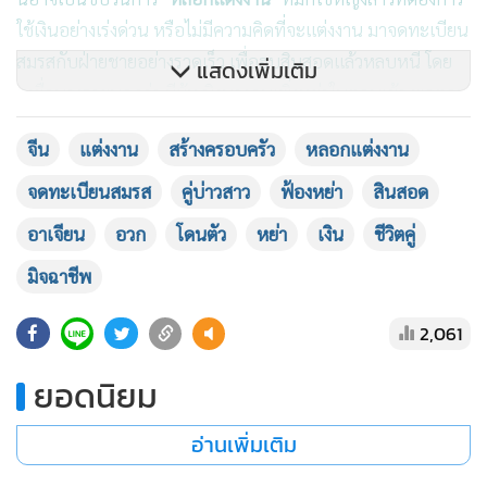
หลังเรื่องราวดังกล่าวถูกเผยแพร่ออกไป ชาวเน็ตส่วนหนึ่งต่าง
เห็นใจอาติง และคาดว่าเธออาจะมี
"ภาวะรังเกียจกิจกรรมทาง
เพศ (sexual aversion disorder)"
ขณะเดียวกัน อีกส่วนคาดว่า
นี่อาจเป็นขบวนการ
"หลอกแต่งงาน"
ที่มักใช้หญิงสาวที่ต้องการ
ใช้เงินอย่างเร่งด่วน หรือไม่มีความคิดที่จะแต่งงาน มาจดทะเบียน
สมรสกับฝ่ายชายอย่างรวดเร็ว เพื่อฮุบสินสอดแล้วหลบหนี โดย
แสดงเพิ่มเติม
เหยื่อบางรายบอกว่า มีผู้หญิงบางคนเพิ่งหย่าในตอนเช้า พอตอน
บ่ายก็ไปจดทะเบียนกับชายคนใหม่แล้ว
จีน
แต่งงาน
สร้างครอบครัว
หลอกแต่งงาน
ที่มา :
結婚近2年從未同房！人妻一親密就發抖嘔吐 背
จดทะเบียนสมรส
คู่บ่าวสาว
ฟ้องหย่า
สินสอด
後竟扯出婚介騙婚黑幕
อาเจียน
อวก
โดนตัว
หย่า
เงิน
ชีวิตคู่
結婚2年未曾同居 福建妻一抱即嘔 夫提離婚兼索償
มิจฉาชีพ
2,061