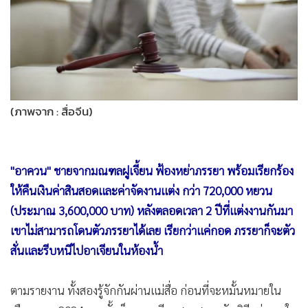
•
Good health & Well-being
•
Green Innovation & SD
•
Management & HR
•
MGR Live
•
Infographic
•
การเมือง
•
ท่องเที่ยว
•
กีฬา
•
ต่างประเทศ
(ภาพจาก : สื่อจีน)
•
Special Scoop
•
เศรษฐกิจ-ธุรกิจ
•
จีน
"อาควน" ชายจากมณฑลฝูเจี้ยน ฟ้องหย่าภรรยา พร้อมเรียกร้อง
•
ชุมชน-คุณภาพชีวิต
ให้คืนเงินค่าสินสอดและค่าจัดงานแต่ง กว่า 720,000 หยวน
•
อาชญากรรม
(ประมาณ 3,600,000 บาท) หลังตลอดเวลา 2 ปีที่แต่งงานกันมา
•
Motoring