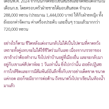
เขาไม่สามารถโดนตัวภรรยาได้เลย เรียกว่าแค่กอด ภรรยาก็จะตัว
•
เกม
สั่นและรีบหนีไปอาเจียนในห้องน้ำ
•
วิทยาศาสตร์
•
SMEs
ตามรายงาน ทั้งสองรู้จักกันผ่านแม่สื่อ ก่อนที่จะหมั้นหมายใน
•
หุ้น
เดือนพ.ค. 2024 จากนั้นก็จดทะเบียนสมรสและจัดพิธีแต่งงานใน
•
อินโดจีน
เดือนก.ย. โดยครอบครัวฝ่ายชายได้มอบสินสอด จำนวน
•
กองทุนรวม
288,000 หยวน (ประมาณ 1,444,000 บาท) ให้กับฝ่ายหญิง ทั้ง
•
Celeb Online
ยังออกค่าจัดงาน ค่าเครื่องประดับ และอื่นๆ รวมแล้วมากกว่า
•
Factcheck
720,000 หยวน
•
ญี่ปุ่น
อย่างไรก็ตาม ชีวิตหลังแต่งงานกลับไม่ได้เป็นไปตามที่คาดหวัง
•
News1
เพราะทั้งคู่แทบจะไม่ได้ใช้ชีวิตร่วมกันเลย เนื่องจากภรรยาของ
•
Gotomanager
เขาอ้างว่าต้องทำงาน จึงไปเช่าบ้านอยู่ที่เมืองอื่น และจะกลับมา
อยู่กับเขาแค่สัปดาห์ละ 1 วันเท่านั้น ยิ่งไปกว่านั้น เธอยังปฏิเสธ
การใกล้ชิดและการมีสัมพันธ์อันลึกซึ้งกับเขาอย่างเด็ดขาด ขนาด
แค่กอด เธอก็จะมีอาการต่อต้าน ถึงขนาดวิ่งไปอาเจียนในห้องน้ำ