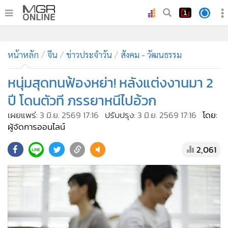
•
หน้าหลัก
•
ทันเหตุการณ์
•
ภาคใต้
•
ภูมิภาค
•
Online Section
หน้าหลัก
จีน
ข่าวประจำวัน
สังคม - วัฒนธรรม
•
บันเทิง
•
ผู้จัดการรายวัน
หนุ่มสุดทนฟ้องหย่า! หลังแต่งงานมา 2
•
คอลัมนิสต์
ปี โดนตัวที ภรรยาหนีไปอ้วก
•
ละคร
เผยแพร่:
3 มิ.ย. 2569 17:16
ปรับปรุง:
3 มิ.ย. 2569 17:16
โดย:
•
CbizReview
ผู้จัดการออนไลน์
•
Cyber BIZ
2,061
•
ผู้จัดกวน