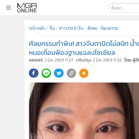
เลือกเครื่องมือท
•
หน้าหลัก
หน้าหลัก
จีน
ข่าวประจำวัน
สังคม - วัฒนธรรม
ค้นหา
•
ทันเหตุการณ์
Google
•
ภาคใต้
ศัลยกรรมทำพิษ! สาวจีนตาปิดไม่สนิท น้
•
ภูมิภาค
MGR Onl
หมอเถื่อนฟ้องฐานแฉลงโซเชียล
•
Online Section
เผยแพร่:
2 มิ.ย. 2569 17:27
ปรับปรุง:
2 มิ.ย. 2569 17:32
โดย: ผู้
ค้นหาขั
•
บันเทิง
•
ผู้จัดการรายวัน
•
คอลัมนิสต์
•
ละคร
•
CbizReview
•
Cyber BIZ
•
ผู้จัดกวน
•
Good health & Well-being
•
Green Innovation & SD