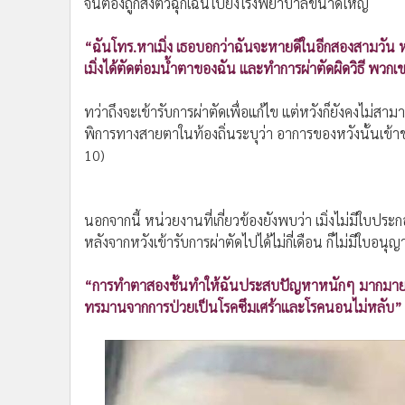
จนต้องถูกส่งตัวฉุกเฉินไปยังโรงพยาบาลขนาดใหญ่
•
อินโดจีน
•
กองทุนรวม
“ฉันโทร.หาเมิ่ง เธอบอกว่าฉันจะหายดีในอีกสองสามวัน ห
•
Celeb Online
เมิ่งได้ตัดต่อมน้ำตาของฉัน และทำการผ่าตัดผิดวิธี พวกเข
•
Factcheck
ทว่าถึงจะเข้ารับการผ่าตัดเพื่อแก้ไข แต่หวังก็ยังคงไม
•
ญี่ปุ่น
พิการทางสายตาในท้องถิ่นระบุว่า อาการของหวังนั้นเข้าข่
•
News1
10)
•
Gotomanager
นอกจากนี้ หน่วยงานที่เกี่ยวข้องยังพบว่า เมิ่งไม่มีใบปร
หลังจากหวังเข้ารับการผ่าตัดไปได้ไม่กี่เดือน ก็ไม่มีใบอนุญ
“การทำตาสองชั้นทำให้ฉันประสบปัญหาหนักๆ มากมาย ฉั
ทรมานจากการป่วยเป็นโรคซึมเศร้าและโรคนอนไม่หลับ”