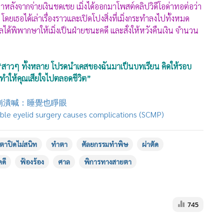
่าหลังจากจ่ายเงินชดเชย เมิ่งได้ออกมาโพสต์คลิปวิดีโอด่าทอต่อว่า
เธอได้เล่าเรื่องราวและเปิดโปงสิ่งที่เมิ่งกระทำลงไปทั้งหมด
ศาลได้พิพากษาให้เมิ่งเป็นฝ่ายชนะคดี และสั่งให้หวังคืนเงิน จำนวน
ว่า “สาวๆ ทั้งหลาย โปรดนำเคสของฉันมาเป็นบทเรียน คิดให้รอบ
ำให้คุณเสียใจไปตลอดชีวิต”
崩潰喊：睡覺也睜眼
ble eyelid surgery causes complications (SCMP)
ตาปิดไม่สนิท
ทำตา
ศัลยกรรมทำพิษ
ผ่าตัด
คดี
ฟ้องร้อง
ศาล
พิการทางสายตา
745
MGR Onli