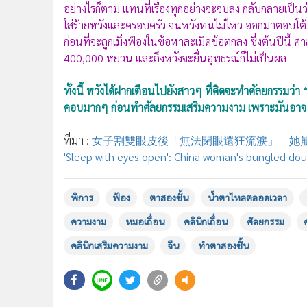
อย่างไรก็ตาม แทนที่เรื่องทุกอย่างจะจบลง กลับกลายเป็นว
ใส่ร้ายหวังและครอบครัว จนหวังทนไม่ไหว ออกมาตอบโต้ โดย
ก่อนที่จะถูกเมิ่งฟ้องในข้อหาละเมิดข้อตกลง ซึ่งต้นปีนี้ 
400,000 หยวน และถึงหวังจะยื่นอุทธรณ์ก็ไม่เป็นผล
ทั้งนี้ หวังได้ฝากเตือนไปยังสาวๆ ที่คิดจะทำศัลยกรรม
คอบมากๆ ก่อนทำศัลยกรรมเสริมความงาม เพราะมันอาจท
ที่มา :
女子割雙眼皮後「無法閉眼還狂流淚」 她
'Sleep with eyes open': China woman's bungled dou
พิการ
ฟ้อง
ตาสองชั้น
น้ำตาไหลตลอดเวลา
ความงาม
หมอเถื่อน
คลินิกเถื่อน
ศัลยกรรม
คลินิกเสริมความงาม
จีน
ทำตาสองชั้น