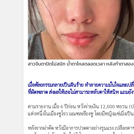
•
Management & HR
•
MGR Live
•
Infographic
•
การเมือง
•
ท่องเที่ยว
•
กีฬา
•
ต่างประเทศ
•
Special Scoop
สาวจีนตาปิดไม่สนิท น้ำตาไหลตลอดเวลา หลังทำตาสองชั้
•
เศรษฐกิจ-ธุรกิจ
•
จีน
•
ชุมชน-คุณภาพชีวิต
เมื่อศัลยกรรมกลายเป็นฝันร้าย ทำลายความมั่นใจและเปล
•
อาชญากรรม
ที่ผิดพลาด ส่งผลให้เธอไม่สามารถหลับตาให้สนิท แถมย
•
Motoring
ตามรายงาน เมื่อ 6 ปีก่อน หวังจ่ายเงิน 12,000 หยวน (ป
•
เกม
แห่งหนึ่งในเมืองซูโจว มณฑลเจียงซู โดยมีหญิงแซ่เมิ่งเป็น
•
วิทยาศาสตร์
•
SMEs
หลังจากผ่าตัด หวังมีอาการปวดตาอย่างรุนแรง เปลือก
•
หุ้น