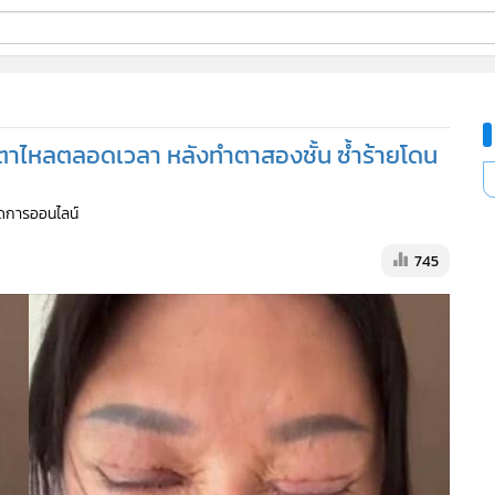
ี่ใช้
ำตาไหลตลอดเวลา หลังทำตาสองชั้น ซ้ำร้ายโดน
ine
จัดการออนไลน์
้นสูง
745