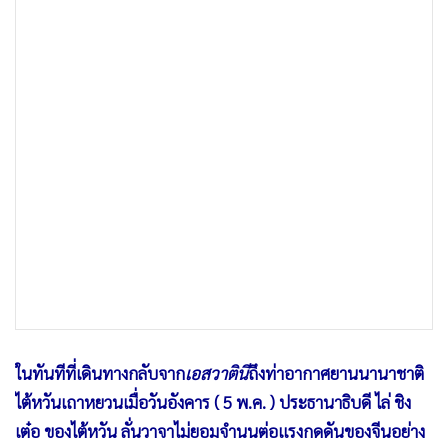
•
เกม
•
วิทยาศาสตร์
•
SMEs
•
หุ้น
•
อินโดจีน
•
กองทุนรวม
•
Celeb Online
•
Factcheck
•
ญี่ปุ่น
•
News1
•
Gotomanager
ในทันทีที่เดินทางกลับจาก
เอสวาตินี
ถึงท่าอากาศยานนานาชาติ
ไต้หวันเถาหยวนเมื่อวันอังคาร ( 5 พ.ค. ) ประธานาธิบดี ไล่ ชิง
เต๋อ ของไต้หวัน ลั่นวาจาไม่ยอมจำนนต่อแรงกดดันของจีนอย่าง