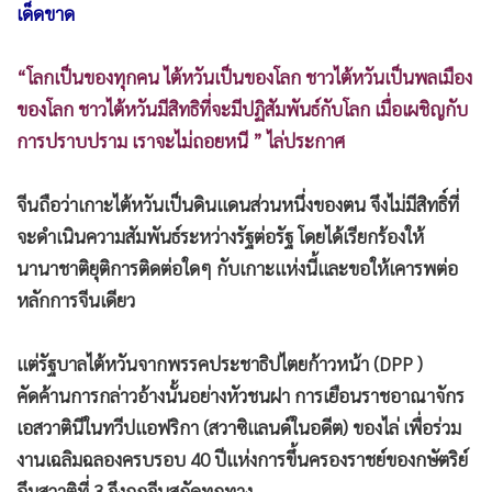
เด็ดขาด
“โลกเป็นของทุกคน ไต้หวันเป็นของโลก ชาวไต้หวันเป็นพลเมือง
ของโลก ชาวไต้หวันมีสิทธิที่จะมีปฏิสัมพันธ์กับโลก เมื่อเผชิญกับ
การปราบปราม เราจะไม่ถอยหนี ” ไล่ประกาศ
จีนถือว่าเกาะไต้หวันเป็นดินแดนส่วนหนึ่งของตน จึงไม่มีสิทธิ์ที่
จะดำเนินความสัมพันธ์ระหว่างรัฐต่อรัฐ โดยได้เรียกร้องให้
นานาชาติยุติการติดต่อใดๆ กับเกาะแห่งนี้และขอให้เคารพต่อ
หลักการจีนเดียว
แต่รัฐบาลไต้หวันจากพรรคประชาธิปไตยก้าวหน้า (DPP )
คัดค้านการกล่าวอ้างนั้นอย่างหัวชนฝา การเยือนราชอาณาจักร
เอสวาตินีในทวีปแอฟริกา (สวาซิแลนด์ในอดีต) ของไล่ เพื่อร่วม
งานเฉลิมฉลองครบรอบ 40 ปีแห่งการขึ้นครองราชย์ของกษัตริย์
อึมสวาติที่ 3 จึงถูกจีนสกัดทุกทาง