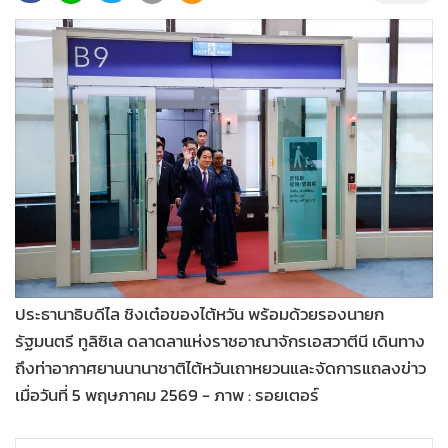
•
Good health & Well-being
•
Green Innovation & SD
•
Management & HR
•
MGR Live
•
Infographic
•
การเมือง
•
ท่องเที่ยว
•
กีฬา
•
ต่างประเทศ
•
Special Scoop
•
เศรษฐกิจ-ธุรกิจ
ประธานาธิบดีไล ชิงเต๋อของไต้หวัน พร้อมด้วยรองนายก
รัฐมนตรี ทูลิซิเล ดลาดลาแห่งราชอาณาจักรเอสวาตีนี เดินทาง
•
จีน
ถึงท่าอากาศยานนานาชาติไต้หวันเถาหยวนและจัดการแถลงข่าว
•
ชุมชน-คุณภาพชีวิต
เมื่อวันที่ 5 พฤษภาคม 2569 - ภาพ : รอยเตอร์
•
อาชญากรรม
•
Motoring