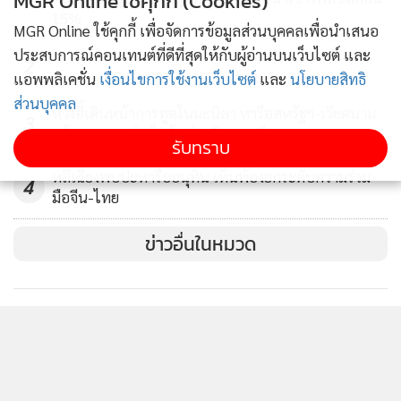
MGR Online ใช้คุกกี้ (Cookies)
ออสเตรเลีย อินโดนีเซีย มาเลเซีย และฟิลิปปินส์ ก่อนจะเข้าสู่เขต
15%
MGR Online ใช้คุกกี้ เพื่อจัดการข้อมูลส่วนบุคคลเพื่อนำเสนอ
น่านฟ้าไต้หวัน ตามข้อมูลจากแอปพลิเคชันติดตามเที่ยวบิน
ประสบการณ์คอนเทนต์ที่ดีที่สุดให้กับผู้อ่านบนเว็บไซต์ และ
2
แอพพลิเคชั่น
เงื่อนไขการใช้งานเว็บไซต์
และ
นโยบายสิทธิ
เที่ยวบินนี้มีนางทูลิซิเล ดลาดลา (Thulisile Dladla) รองนายก
ส่วนบุคคล
หวังอี้เดินหน้าการทูตในมะนิลา หารือสหรัฐฯ-เวียดนาม
รัฐมนตรีเอสวาตินี เดินทางมาด้วย ซึ่งไลกล่าวว่า ดลาดลาได้ดูแล
3
พร้อมชูความสำเร็จหุ้นส่วนจีน-อาเซียน
รับทราบ
ให้เขาและคณะเดินทางไปและกลับจากเอสวาตินีอย่างปลอดภัย
หลี่เฉียงพบปะหารืออนุทิน เห็นพ้องยกระดับความร่วม
4
กระทรวงการต่างประเทศของสหรัฐฯกล่าวถึงการเยือนครั้งนี้ว่า
มือจีน-ไทย
ไต้หวันเป็นพันธมิตรที่ "น่าเชื่อถือและมีศักยภาพ" ของสหรัฐฯ
ข่าวอื่นในหมวด
และความสัมพันธ์ในระดับโลกของไทเป ซึ่งรวมถึงความสัมพันธ์
กับเอสวาตินีได้ก่อให้เกิดประโยชน์อย่างมาก
ด้านรัฐบาลจีนยังไม่ออกมาตอบโต้กับการแสดงท่าทีล่าสุดของ
ผู้นำไต้หวัน เพียงแต่เมื่อสัปดาห์ที่แล้ว จีนได้เปรียบเปรยการไป
เยือนเอสวาตินีอย่างหลบ ๆ ซ่อน ๆ ดังกล่าว
ว่า ไล่ก็ไม่ต่างอะไร