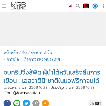
•
หน้าหลัก
•
ทันเหตุการณ์
•
ภาคใต้
•
ภูมิภาค
•
Online Section
หน้าหลัก
จีน
ข่าวประจำวัน
•
บันเทิง
การเมือง - กิจการระหว่างประเทศ
•
ผู้จัดการรายวัน
•
คอลัมนิสต์
จบทริปวิ่งสู้ฟัด ผู้นำไต้หวันเสร็จสิ้นการ
•
ละคร
เยือน “ เอสวาตินี”ชาติในแอฟริกาจนได้
•
CbizReview
เผยแพร่:
5 พ.ค. 2569 16:23
ปรับปรุง:
5 พ.ค. 2569 16:23
•
Cyber BIZ
โดย: ผู้จัดการออนไลน์
•
ผู้จัดกวน
381