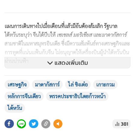
แผนการเดินทางไปเมื่อเดือนที่แล้วมีอันต้องล้มเลิก รัฐบาล
ไต้หวันระบุว่า จีนได้บีบให้
เซเชลส์ มอริเชียส
และ
มาดากัสการ์
สามชาติในมหาสมุทรอินเดีย ซึ่งมีความสัมพันธ์ทางเศรษฐกิจและ
การทูตที่แน่นแฟ้นกับจีน ไม่อนุญาตให้เครื่องบินผู้นำไต้หวันบิน
ผ่านน่านฟ้า
แสดงเพิ่มเติม
ไล่เพิ่งไปถึงเอสวาตินีเมื่อวันเสาร์ ( 2 พ.ค. ) เป็นการเดินทางไป
เศรษฐกิจ
มาดากัสการ์
ไล่ ชิงเต๋อ
เกาะกวม
อย่างลับ ๆ รัฐบาลทั้งสองฝ่ายไม่มีการป่าวประกาศล่วงหน้า ตาม
ปกติไล่จะเดินทางด้วยเครื่องบินของสายการบินไชน่าแอร์ไลน์
หลักการจีนเดียว
พรรคประชาธิปไตยก้าวหน้า
ของไต้หวัน แต่คราวนี้เป็นเครื่องบินแอร์บัส 340 ซึ่งเป็นเครื่อง
ไต้หวัน
บินส่วนพระองค์ของกษัตริย์เอสวาตินี
381