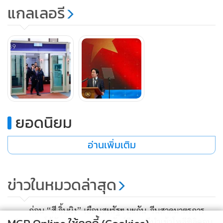
แกลเลอรี
ยอดนิยม
แฟ้มภาพประธานาธิบดีไล่ ชิงเต๋อ แห่งไต้หวัน กล่าวในการแถลง
อ่านเพิ่มเติม
ข่าวเกี่ยวกับการใช้จ่ายด้านกลาโหมที่กรุงไทเปของไต้หวัน เมื่อวัน
ที่ 26 พฤศจิกายน 2568 - ภาพ : รอยเตอร์
ข่าวในหมวดล่าสุด
แอร์บัส 340 ลำเดียวกันพาไล่ออกเดินทางจากเอสวาตินีเมื่อวัน
จันทร์ ( 4 พ.ค.) เพื่อกลับไต้หวัน โดยต้องบินอ้อมผ่านทางตอนใต้
ก่อน “สี จิ้นผิง” เยือนสหรัฐฯ มะกัน-จีนสาดมาตรการ
ของมหาสมุทรอินเดีย จากนั้น บินผ่านเกาะคริสต์มาสของ
1
ตอบโต้กันดุเดือด ล่าสุดทรัมป์รีดภาษีนำเข้าโพลีซิลิคอน