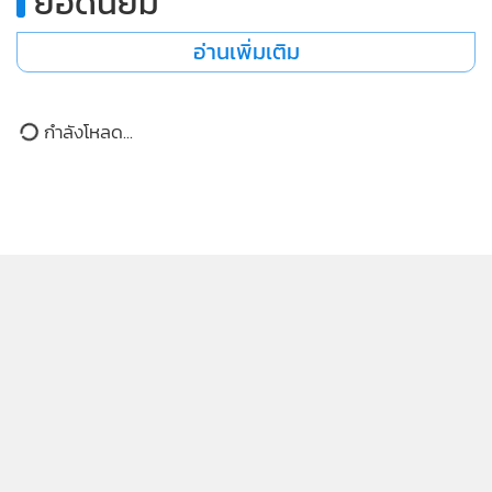
ส่วนบุคคล
อ่านเพิ่มเติม
ต้องแบกรับต้นทุนในการสกัดกั้นที่สูงเกินไปและไม่คุ้มค่าในเชิง
รับทราบ
เศรษฐกิจ โดยระบุว่าเพียงแค่ 3 สัปดาห์แรกของสงคราม สหรัฐฯ
ได้ใช้ขีปนาวุธสกัดกั้นไปมากกว่าแผนการจัดซื้อรวมทั้งปีของปี
กำลังโหลด...
2569 เสียอีก
ทั้งนี้ เพนตากอนได้เสนอแผนงบประมาณปี 2570 โดยขออนุมัติ
งบประมาณมากกว่า 3 หมื่นล้านดอลลาร์สหรัฐ (ประมาณ 1.1
ล้านล้านบาท) เพื่อจัดซื้ออาวุธยุทโธปกรณ์ที่จำเป็น โดยเฉพาะ
ขีปนาวุธสกัดกั้นที่ลดลงอย่างหนักในช่วงสงครามอิหร่านที่ผ่านมา
ที่มา: South China Morning Post/ แฟ้มภาพเอเอฟพี