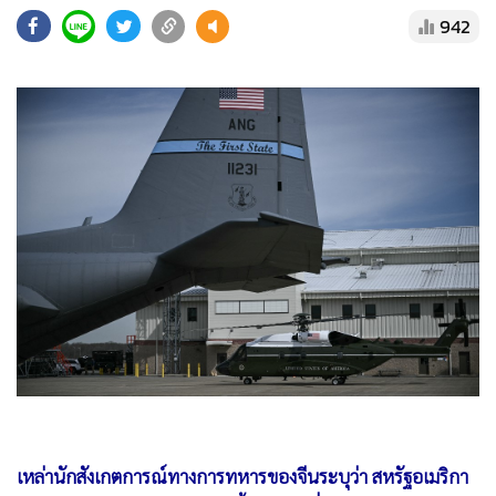
•
Good health & Well-being
942
•
Green Innovation & SD
•
Management & HR
•
MGR Live
•
Infographic
•
การเมือง
•
ท่องเที่ยว
•
กีฬา
•
ต่างประเทศ
•
Special Scoop
•
เศรษฐกิจ-ธุรกิจ
•
จีน
•
ชุมชน-คุณภาพชีวิต
เหล่านักสังเกตการณ์ทางการทหารของจีนระบุว่า สหรัฐอเมริกา
•
อาชญากรรม
กำลังเผชิญกับภาวะเปราะบางขั้นวิกฤต เนื่องจากคลังอาวุธ
ยุทโธปกรณ์ที่ร่อยหรอลงจากการทำสงครามกับอิหร่าน ประกอบ
•
Motoring