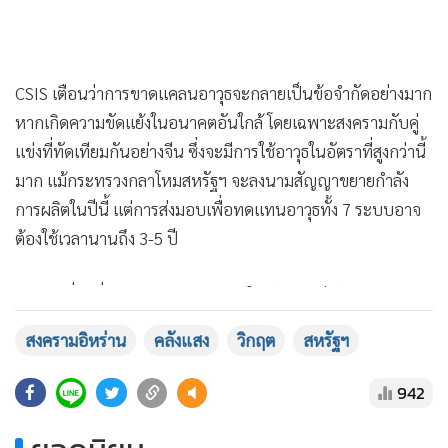
CSIS เตือนว่าการขาดแคลนอาวุธจะกลายเป็นข้อจำกัดอย่างมาก
หากเกิดความขัดแย้งในอนาคตอันใกล้ โดยเฉพาะสงครามกับคู่
แข่งที่ทัดเทียมกันอย่างจีน ซึ่งจะมีการใช้อาวุธในอัตราที่สูงกว่านี้
มาก แม้กระทรวงกลาโหมสหรัฐฯ จะลงนามสัญญาขยายกำลัง
การผลิตในปีนี้ แต่การส่งมอบเพื่อทดแทนอาวุธทั้ง 7 ระบบอาจ
ต้องใช้เวลานานถึง 3-5 ปี
เวย ตงสวี่ ผู้เชี่ยวชาญทางการทหาร ให้สัมภาษณ์กับสถานี
โทรทัศน์ CCTV ว่า ปัญหาการขาดแคลนนี้เกิดจากการขาดวิสัย
ทัศน์และการเตรียมพร้อมที่ไม่ดีพอ รวมถึงฐานอุตสาหกรรม
สงครามอิหร่าน
คลังแสง
วิกฤต
สหรัฐฯ
ป้องกันประเทศของสหรัฐฯ ที่อ่อนแอลง ทำให้ความเร็วในการ
MGR Online ใช้คุกกี้ (Cookies)
ผลิตไม่สามารถไล่ตามอัตราการใช้งานในสงครามได้ทัน
942
MGR Online ใช้คุกกี้ เพื่อจัดการข้อมูลส่วนบุคคลเพื่อนำเสนอ
ประสบการณ์คอนเทนต์ที่ดีที่สุดให้กับผู้อ่านบนเว็บไซต์ และ
ยอดนิยม
ด้าน หลิว อี้ นักวิจัยทางการทหาร เสริมว่าสหรัฐฯ ให้ความสำคัญ
แอพพลิเคชั่น
เงื่อนไขการใช้งานเว็บไซต์
และ
นโยบายสิทธิ
กับการจัดซื้ออาวุธเชิงรุกมากเกินไปจนละเลยอาวุธเชิงรับ ทำให้