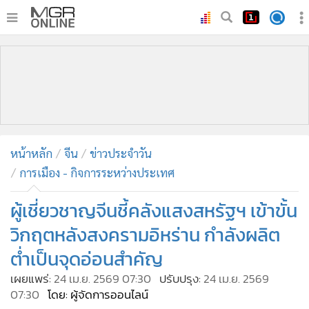
•
หน้าหลัก
•
ทันเหตุการณ์
•
ภาคใต้
•
ภูมิภาค
•
Online Section
หน้าหลัก
จีน
ข่าวประจำวัน
•
บันเทิง
การเมือง - กิจการระหว่างประเทศ
•
ผู้จัดการรายวัน
•
คอลัมนิสต์
ผู้เชี่ยวชาญจีนชี้คลังแสงสหรัฐฯ เข้าขั้น
•
ละคร
วิกฤตหลังสงครามอิหร่าน กำลังผลิต
•
CbizReview
ต่ำเป็นจุดอ่อนสำคัญ
•
Cyber BIZ
เผยแพร่:
24 เม.ย. 2569 07:30
ปรับปรุง:
24 เม.ย. 2569
•
ผู้จัดกวน
07:30
โดย: ผู้จัดการออนไลน์