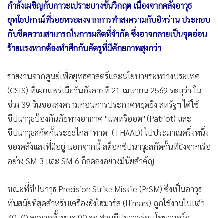
กับขีดความสามารถในการผลิตที่จำกัด ซึ่งอาจกลายเป็นจุดอ่อน
•
เกม
ร้ายแรงหากต้องทำศึกกับศัตรูที่มีศักยภาพสูงกว่า
•
วิทยาศาสตร์
•
SMEs
รายงานจากศูนย์เพื่อยุทธศาสตร์และนโยบายระหว่างประเทศ
•
หุ้น
(CSIS) ที่เผยแพร่เมื่อวันอังคารที่ 21 เมษายน 2569 ระบุว่า ใน
•
อินโดจีน
ช่วง 39 วันของสงครามก่อนการประกาศหยุดยิง สหรัฐฯ ได้ใช้
•
กองทุนรวม
ขีปนาวุธป้องกันภัยทางอากาศ "แพทริออต" (Patriot) และ
•
Celeb Online
ขีปนาวุธสกัดกั้นระยะไกล "ทาด" (THAAD) ไปประมาณครึ่งหนึ่ง
•
Factcheck
ของคลังแสงที่มีอยู่ นอกจากนี้ สต็อกขีปนาวุธสกัดกั้นที่ยิงจากเรือ
•
ญี่ปุ่น
อย่าง SM-3 และ SM-6 ก็ลดลงอย่างมีนัยสำคัญ
•
News1
•
Gotomanager
ขณะที่ขีปนาวุธ Precision Strike Missile (PrSM) ซึ่งเป็นอาวุธ
ทันสมัยที่สุดสำหรับเครื่องยิงไฮมาร์ส (Himars) ถูกใช้งานไปแล้ว
40-70 ลูกจากทั้งหมด 90 ลูก ส่วนขีปนาวุธร่อนโทมาฮอว์ก
(Tomahawk) ถูกใช้งานไปมากกว่า 1 ใน 4 จากที่มีอยู่ 3,100 ลูก