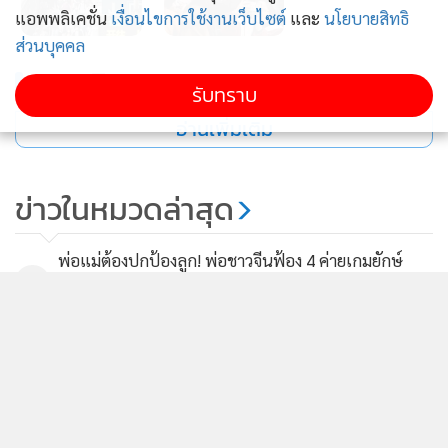
แอพพลิเคชั่น
เงื่อนไขการใช้งานเว็บไซต์
และ
นโยบายสิทธิ
ส่วนบุคคล
ยอดนิยม
รับทราบ
อ่านเพิ่มเติม
ข่าวในหมวดล่าสุด
พ่อแม่ต้องปกป้องลูก! พ่อชาวจีนฟ้อง 4 ค่ายเกมยักษ์
1
เรียกค่าเสียหาย 50 บาท หลังลูกติดเกมหนักจนเกือบเสีย
ชีวิต
2
แฮชแท็กเหตุกราดยิงโรงเรียนไทยพุ่งติดเทรนด์โซเชียล
3
จีน หวั่นทุบความเชื่อมั่นท่องเที่ยว