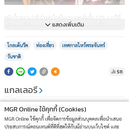
ฟลิกกี้รายงานว่าทัวร์ระยะไกลในประเทศเพิ่มขึ้น 53% จากปีที่
แสดงเพิ่มเติม
แล้ว ขณะที่บริการเช่ารถเพิ่มขึ้นถึง 93% นอกจากนี้ยังพบแนว
โน้มการท่องเที่ยวแบบ “เที่ยวหลายเมือง” โดยนักท่องเที่ยว
ภายในประเทศนิยมกิจกรรมแนว สวนสนุก กีฬา และ
โกลเด้นวีค
ท่องเที่ยว
เทศกาลไหว้พระจันทร์
ประสบการณ์ทางวัฒนธรรม
วันชาติ
ด้านเศรษฐกิจภาพรวม แม้ประชาชนยังระมัดระวังการใช้จ่ายจาก
511
ภาวะเศรษฐกิจไม่แน่นอน ปัญหาอสังหาริมทรัพย์ และการว่าง
งาน แต่ในหมวดการท่องเที่ยวนั้นกลับ “ยอมใช้เงิน” มากขึ้น โดย
แกลเลอรี
เฉพาะในกลุ่มผู้สูงวัยที่ต้องการเปิดโลก เรียนรู้วัฒนธรรมต่างชาติ
MGR Online ใช้คุกกี้ (Cookies)
ที่มา: กลุ่มสื่อจีน/ แฟ้มภาพเอเอฟพี
MGR Online ใช้คุกกี้ เพื่อจัดการข้อมูลส่วนบุคคลเพื่อนำเสนอ
ประสบการณ์คอนเทนต์ที่ดีที่สุดให้กับผู้อ่านบนเว็บไซต์ และ