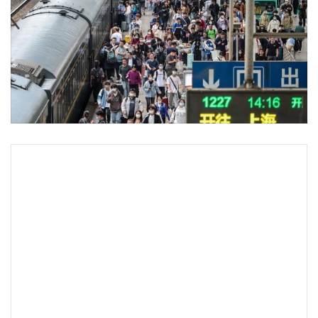
•
Good health & Well-being
•
Green Innovation & SD
•
Management & HR
•
MGR Live
•
Infographic
•
การเมือง
•
ท่องเที่ยว
•
กีฬา
•
ต่างประเทศ
•
Special Scoop
•
เศรษฐกิจ-ธุรกิจ
•
จีน
•
ชุมชน-คุณภาพชีวิต
•
อาชญากรรม
•
Motoring