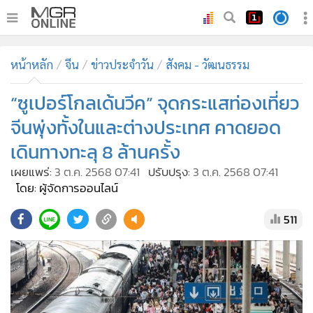
•
หน้าหลัก
หน้าหลัก
จีน
ข่าวประจำวัน
สังคม - วัฒนธรรม
•
ทันเหตุการณ์
•
“ซูเปอร์โกลเด้นวีค” จุดกระแสท่องเที่ยว
ภาคใต้
•
ภูมิภาค
จีนพุ่งทั้งในและต่างประเทศ คาดยอด
•
Online Section
เดินทางทะลุ 8 ล้านครั้ง
•
บันเทิง
เผยแพร่:
3 ต.ค. 2568 07:41
ปรับปรุง:
3 ต.ค. 2568 07:41
•
ผู้จัดการรายวัน
โดย: ผู้จัดการออนไลน์
•
คอลัมนิสต์
511
•
ละคร
•
CbizReview
•
Cyber BIZ
•
ผู้จัดกวน