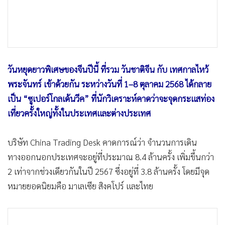
•
เกม
•
วิทยาศาสตร์
•
SMEs
•
หุ้น
วันหยุดยาวพิเศษของจีนปีนี้ ที่รวม วันชาติจีน กับ เทศกาลไหว้
•
อินโดจีน
พระจันทร์ เข้าด้วยกัน ระหว่างวันที่ 1–8 ตุลาคม 2568 ได้กลาย
•
กองทุนรวม
เป็น “ซูเปอร์โกลเด้นวีค” ที่นักวิเคราะห์คาดว่าจะจุดกระแสท่อง
•
Celeb Online
เที่ยวครั้งใหญ่ทั้งในประเทศและต่างประเทศ
•
Factcheck
•
ญี่ปุ่น
บริษัท China Trading Desk คาดการณ์ว่า จำนวนการเดิน
•
News1
ทางออกนอกประเทศจะอยู่ที่ประมาณ 8.4 ล้านครั้ง เพิ่มขึ้นกว่า
•
Gotomanager
2 เท่าจากช่วงเดียวกันในปี 2567 ซึ่งอยู่ที่ 3.8 ล้านครั้ง โดยมีจุด
หมายยอดนิยมคือ มาเลเซีย สิงคโปร์ และไทย