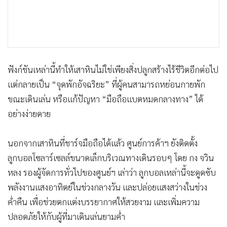
ฟังก์ชันเหล่านี้ทำให้เสาหินไม่ใช่เพียงสิ่งปลูกสร้างไร้ชีวิตอีกต่อไป
แต่กลายเป็น “จุดพักอัจฉริยะ” ที่ผู้คนสามารถหย่อนกายพัก
ขณะเดินเล่น หรือแก้ปัญหา “มือถือแบตหมดกลางทาง” ได้
อย่างง่ายดาย
นอกจากเสาหินที่ชาร์จมือถือได้แล้ว ศูนย์การค้าฯ ยังติดตั้ง
ลูกบอลโซลาร์เซลล์ขนาดเล็กบริเวณทางเดินรอบๆ โดย กง จวิน
หลง รองผู้จัดการทั่วไปของศูนย์ฯ เล่าว่า ลูกบอลเหล่านี้จะดูดซับ
พลังงานแสงอาทิตย์ในช่วงกลางวัน และปล่อยแสงสว่างในช่วง
ค่ำคืน เพื่อช่วยตกแต่งบรรยากาศให้สวยงาม และเพิ่มความ
ปลอดภัยให้กับผู้ที่มาเดินเล่นยามค่ำ