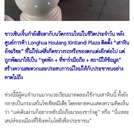
•
เกม
•
วิทยาศาสตร์
•
SMEs
•
หุ้น
ชาวเซินเจิ้นกำลังฮือฮากับนวัตกรรมใหม่ในชีวิตประจำวัน หลัง
•
อินโดจีน
ศูนย์การค้า Longhua Houlang Xintiandi Plaza ติดตั้ง “เสาหิน
อัจฉริยะ” ที่ไม่ใช่แค่สิ่งกีดขวางรถหรือของตกแต่งอีกต่อไป แต่
•
กองทุนรวม
ถูกพัฒนาให้เป็น “จุดพัก + ที่ชาร์จมือถือ + สถานีให้ข้อมูล”
•
Celeb Online
สร้างความสะดวกและประสบการณ์ใหม่ให้กับประชาชนอย่าง
•
Factcheck
คาดไม่ถึง
•
ญี่ปุ่น
•
News1
ช่วงนี้มีผู้คนจำนวนมากแวะเวียนมาทดลองใช้งานเสาหินนี้ ทั้งยัง
•
Gotomanager
กลายเป็นกระแสในโซเชียลมีเดีย โดยหลายคนแสดงความคิดเห็น
ว่า “แค่เดินผ่านก็อยากหยิบมือถือมาลองชาร์จดู” หรือ “นี่แหละ
เสน่ห์ของเมืองที่ใช้เทคโนโลยีเพื่อประชาชน”