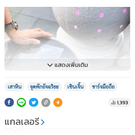
แสดงเพิ่มเติม
เสาหิน
จุดพักอัจฉริยะ
เซินเจิ้น
ชาร์จมือถือ
1,393
แกลเลอรี
บริษัทกำลังพัฒนาเสาหินรุ่นถัดไป ซึ่งจะเพิ่มฟังก์ชันใหม่ เช่น