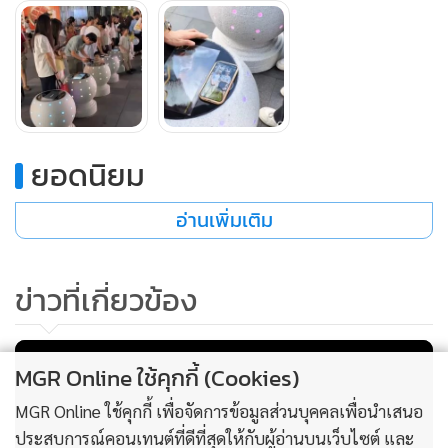
การตรวจวัดสภาพอากาศแบบเรียลไทม์ และปุ่มขอความช่วย
เหลือฉุกเฉิน ซึ่งจะช่วยเพิ่มความปลอดภัยในพื้นที่สาธารณะ
ปัจจุบันมีการติดตั้งเสาหินอัจฉริยะแล้ว 15 ต้น โดยผู้ใช้งานและผู้
เชี่ยวชาญด้านเมืองอัจฉริยะต่างมองว่า โครงการนี้เป็นตัวอย่างที่
ยอดนิยม
ดีของการนำ เทคโนโลยีมาผสมผสานกับโครงสร้างพื้นฐานในชีวิต
ประจำวัน ให้เกิดประโยชน์กับประชาชนจริงๆ
อ่านเพิ่มเติม
เสาหินอัจฉริยะนี้ไม่ใช่เพียงแค่การนำเทคโนโลยีใหม่มาติดตั้ง
เท่านั้น แต่ยังสะท้อนแนวคิดการบริหารเมืองแบบใส่ใจราย
ข่าวที่เกี่ยวข้อง
ละเอียด เพราะช่วยแก้ปัญหาเล็กๆ อย่าง “มือถือแบตหมด” ซึ่ง
เกิดขึ้นได้เสมอในเมืองใหญ่ที่มีผู้คนพลุกพล่าน อีกทั้งยังช่วย
เปลี่ยนภาพลักษณ์ของสิ่งปลูกสร้างแข็งกระด้างให้มี “อุณหภูมิ”
MGR Online ใช้คุกกี้ (Cookies)
และมีความเป็นมิตรต่อผู้คนมากขึ้น
MGR Online ใช้คุกกี้ เพื่อจัดการข้อมูลส่วนบุคคลเพื่อนำเสนอ
ประสบการณ์คอนเทนต์ที่ดีที่สุดให้กับผู้อ่านบนเว็บไซต์ และ