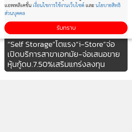
นอกจากนี้ เสาหินอัจฉริยะยังเปิดทางสู่การพัฒนาเมืองแบบ
แอพพลิเคชั่น
เงื่อนไขการใช้งานเว็บไซต์
และ
นโยบายสิทธิ
Smart City ที่เน้นการเชื่อมต่อข้อมูล และตอบโจทย์ชีวิตคนเมือง
ส่วนบุคคล
ในทุกแง่มุม เช่น ความสะดวก ความปลอดภัย และประสบการณ์
รับทราบ
ใช้งานที่ดีขึ้น
349
“Self Storage”โตแรง“i-Store”จ่อ
เปิดบริการสาขาเอกมัย-จ่อเสนอขาย
หุ้นกู้ดบ.7.50%เสริมแกร่งลงทุน
SIAL Shenzhen 2025 เตรียมเปิดตัว
“SIAL Society” แพลตฟอร์ม
กลยุทธ์การจัดซื้อระดับนานาชาติ ยก
72
ระดับการเชื่อมโยงการค้าสินค้า
อาหารในจีนตอนใต้
MEA คว้าเหรียญทอง รวม 5 รางวัล
แสดงเพิ่มเติม