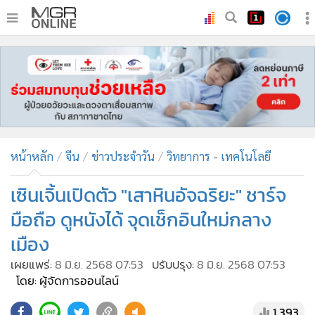
•
หน้าหลัก
•
ทันเหตุการณ์
•
ภาคใต้
•
ภูมิภาค
•
Online Section
หน้าหลัก
จีน
ข่าวประจำวัน
วิทยาการ - เทคโนโลยี
•
บันเทิง
•
ผู้จัดการรายวัน
เซินเจิ้นเปิดตัว "เสาหินอัจฉริยะ" ชาร์จ
•
คอลัมนิสต์
มือถือ ดูหนังได้ จุดเช็กอินใหม่กลาง
•
ละคร
เมือง
•
CbizReview
เผยแพร่:
8 มิ.ย. 2568 07:53
ปรับปรุง:
8 มิ.ย. 2568 07:53
•
Cyber BIZ
โดย: ผู้จัดการออนไลน์
•
ผู้จัดกวน
1,393