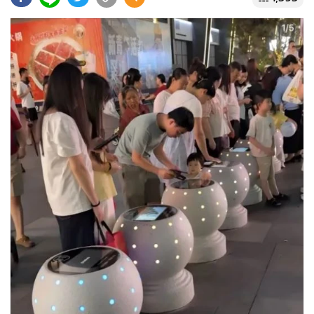
•
Good health & Well-being
•
Green Innovation & SD
•
Management & HR
•
MGR Live
•
Infographic
•
การเมือง
•
ท่องเที่ยว
•
กีฬา
•
ต่างประเทศ
•
Special Scoop
•
เศรษฐกิจ-ธุรกิจ
•
จีน
•
ชุมชน-คุณภาพชีวิต
•
อาชญากรรม
•
Motoring