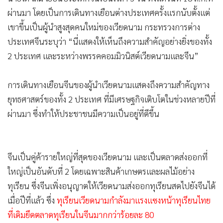
•
เกม
•
วิทยาศาสตร์
•
SMEs
•
หุ้น
•
อินโดจีน
•
กองทุนรวม
CGTN : “โต เลิม” ประธานาธิบดีและเลขาธิการใหญ่พรรค
•
Celeb Online
คอมมิวนิสต์เวียดนาม เดินทางเยือนจีนเป็นประเทศแรกหลังรับ
•
Factcheck
ตำแหน่ง หวังเพิ่มมูลค่าการค้าระหว่างกันจากปีที่แล้วที่ทำสถิติสูง
•
ญี่ปุ่น
กว่า 200,000 ล้านดอลลาร์
•
News1
•
Gotomanager
นายโต เลิม เยือนประเทศจีนเป็นเวลา 3 วัน ตั้งแต่วันที่ 18 ส.ค.ที่
ผ่านมา โดยเป็นการเดินทางเยือนต่างประเทศครั้งแรกนับตั้งแต่
เขาขึ้นเป็นผู้นำสูงสุดคนใหม่ของเวียดนาม กระทรวงการต่าง
ประเทศจีนระบุว่า “นี่แสดงให้เห็นถึงความสำคัญอย่างยิ่งของทั้ง