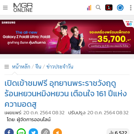
•
หน้าหลัก
•
ทันเหตุการณ์
•
ภาคใต้
•
ภูมิภาค
•
Online Section
หน้าหลัก
จีน
ข่าวประจำวัน
•
บันเทิง
•
ผู้จัดการรายวัน
เปิดเข้าชมฟรี อุทยานพระราชวังฤดู
•
คอลัมนิสต์
ร้อนหยวนหมิงหยวน เตือนใจ 161 ปีแห่ง
•
ละคร
ความอดสู
•
CbizReview
เผยแพร่:
20 ต.ค. 2564 08:32
ปรับปรุง:
20 ต.ค. 2564 08:32
•
Cyber BIZ
โดย: ผู้จัดการออนไลน์
•
ผู้จัดกวน
6,522