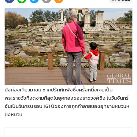
•
Good health & Well-being
•
Green Innovation & SD
•
Management & HR
•
MGR Live
•
Infographic
•
การเมือง
•
ท่องเที่ยว
•
กีฬา
•
ต่างประเทศ
•
Special Scoop
นั่งท่องเที่ยวมาชม ซากปรักหักพังซึ่งครั้งหนึ่งเคยเป็น
•
เศรษฐกิจ-ธุรกิจ
พระราชวังที่งดงามที่สุดในยุคทองของราชวงศ์ชิง ในวันจันทร์
•
จีน
อันเป็นวันครบรอบ 161 ปีของการถูกทำลายของอุทยานหยวนห
•
ชุมชน-คุณภาพชีวิต
มิงหยวน
•
อาชญากรรม
•
Motoring