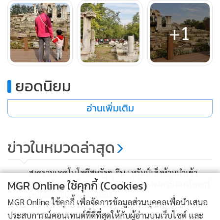
นอกจากนี้ยังมีการถกเถียงกันในหมู่นักวิชาการและสังคมชาวจีน
เป็นเวลาหลายปีว่า ควรฟื้นฟูอุทยานพระราชวังฤดูร้อนหยวนห
+1
มิงหยวน ให้กลับมางดงามดังเดิมหรือไม่ต้องเปลี่ยนแปลงใน
สภาพหายนะในปัจจุบัน
ยอดนิยม
ในเดือนพฤศจิกายนปีที่แล้ว สำนักบริหารมรดกวัฒนธรรมแห่ง
ชาติกล่าวว่า จะไม่สร้างพระราชวังขึ้นใหม่ โดยยืนกรานว่าซาก
อ่านเพิ่มเติม
ปรักหักพังดังกล่าวเป็นพยานถึงประวัติศาสตร์ของจีน ที่ครั้งหนึ่ง
เคยถูกรุกรานและตกเป็นอาณานิคม โดยเตือนใจชาวจีนไม่ให้
กลบลืมความอัปยศที่ชาติถูกกระทำ
ข่าวในหมวดล่าสุด
ตามข้อมูลประวัติศาสตร์ เมื่อวันที่ 18 ตุลาคม 1860 ลอร์ดเอลกิน
สงครามเทคโนโลยีสหรัฐฯ-จีน : ทรัมป์เล็งห้ามนำเข้า
ข้าหลวงใหญ่อังกฤษประจำประเทศจีน ได้สั่งกองกำลังพันธมิตร
1
MGR Online ใช้คุกกี้ (Cookies)
อุปกรณ์ดาต้าเซ็นเตอร์รุ่นใหม่ ตั้งกำแพงภาษีแผงโซลาร์
เซลล์จากจีน แต่มันไม่ง่าย !
แองโกล-ฝรั่งเศส ให้ทำลายพระราชวังฤดูร้อนเก่า กองกำลังพันธ
MGR Online ใช้คุกกี้ เพื่อจัดการข้อมูลส่วนบุคคลเพื่อนำเสนอ
มิตรแองโกล-ฝรั่งเศส ใช้ 3,500 นายในการจุดไฟเผาทั้งบริเวณ
ประสบการณ์คอนเทนต์ที่ดีที่สุดให้กับผู้อ่านบนเว็บไซต์ และ