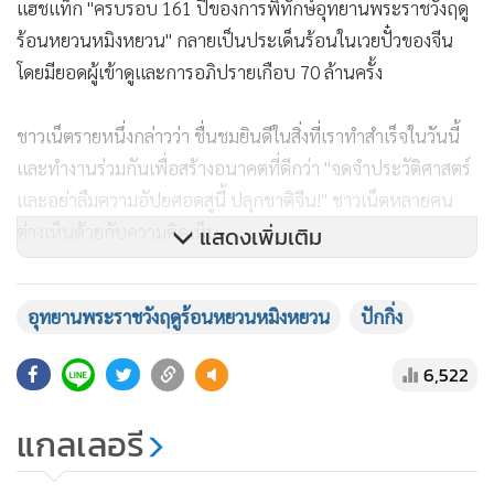
แฮชแท็ก "ครบรอบ 161 ปีของการพิทักษ์อุทยานพระราชวังฤดู
ร้อนหยวนหมิงหยวน" กลายเป็นประเด็นร้อนในเวยปั๋วของจีน
โดยมียอดผู้เข้าดูและการอภิปรายเกือบ 70 ล้านครั้ง
ชาวเน็ตรายหนึ่งกล่าวว่า ชื่นชมยินดีในสิ่งที่เราทำสำเร็จในวันนี้
และทำงานร่วมกันเพื่อสร้างอนาคตที่ดีกว่า "จดจำประวัติศาสตร์
และอย่าลืมความอัปยศอดสูนี้ ปลุกชาติจีน!" ชาวเน็ตหลายคน
ต่างเห็นด้วยกับความคิดเห็น
แสดงเพิ่มเติม
ก่อนหน้านี้ เมื่อวันที่ 13 พฤศจิกายน 2019 หัวม้าทองสัมฤทธิ์ที่
อุทยานพระราชวังฤดูร้อนหยวนหมิงหยวน
ปักกิ่ง
หายไปนานได้ถูกส่งกลับประเทศจีน หลังจากมหาเศรษฐีในมาเก๊า
และนักสะสม สแตนลีย์ โฮ นำส่งมอบให้สำนักงานมรดก
6,522
วัฒนธรรมแห่งชาติจีน (NCHA) หัวม้าเป็นเพียงวัตถุล้ำค่าจากจีน
เพียงชิ้นเดียว ตามสถิติของยูเนสโกยังเหลืออีกมากนับล้านชิ้น
แกลเลอรี
จากหยวนหมิงหยวนที่ถูกปล้นขโมยโดยผู้รุกรานจากตะวันตก