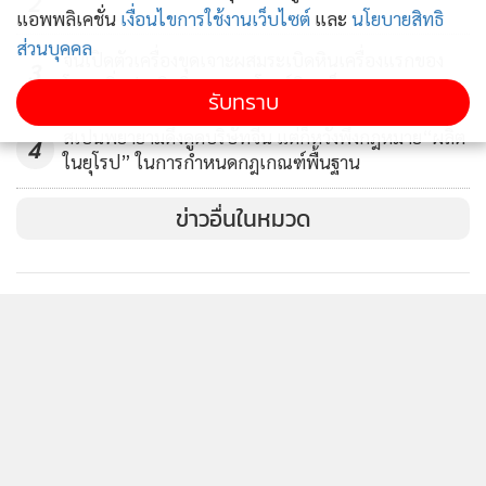
2
และไฟขนาดใหญ่กินเวลาสามวัน ขันทีและสาวใช้ในวังอีก 300
แอพพลิเคชั่น
เงื่อนไขการใช้งานเว็บไซต์
และ
นโยบายสิทธิ
คนที่ซ่อนตัวจากผู้บุกรุกในห้องต่าง ๆ เสียชีวิตในกองเพลิง มี
ส่วนบุคคล
จีนเปิดตัวเครื่องขุดเจาะผสมระเบิดหินเครื่องแรกของ
3
อาคารเพียง 13 หลังเท่านั้นที่รอดไฟไหม้ ส่วนใหญ่อยู่ในพื้นที่
โลก เพิ่มประสิทธิภาพขุดอุโมงค์หินแข็ง 30%
รับทราบ
ห่างไกลหรือริมทะเลสาบ
สเปนพยายามดึงดูดบริษัทจีน แต่ก็หวังพึ่งกฎหมาย“ผลิต
4
ในยุโรป” ในการกำหนดกฎเกณฑ์พื้นฐาน
ข่าวอื่นในหมวด