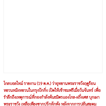
•
เกม
•
วิทยาศาสตร์
•
SMEs
•
หุ้น
•
อินโดจีน
•
กองทุนรวม
•
Celeb Online
•
Factcheck
•
ญี่ปุ่น
•
News1
•
Gotomanager
โกลบอลไทม์ รายงาน (19 ต.ค.) ว่าอุทยานพระราชวังฤดูร้อน
หยวนหมิงหยวนในกรุงปักกิ่ง เปิดให้เข้าชมฟรีเมื่อวันจันทร์ เพื่อ
รำลึกถึงเหตุการณ์ที่กองกำลังพันธมิตรแองโกล-ฝรั่งเศส บุกเผา
พระราชวัง เหลือเพียงซากปรักหักพัง หลังจากการปล้นสะดม