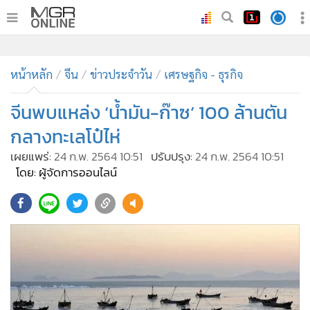
•
หน้าหลัก
•
หน้าหลัก
ทันเหตุการณ์
จีน
ข่าวประจำวัน
เศรษฐกิจ - ธุรกิจ
•
ภาคใต้
จีนพบแหล่ง ‘น้ำมัน-ก๊าซ’ 100 ล้านตัน
•
ภูมิภาค
กลางทะเลโป๋ไห่
•
Online Section
เผยแพร่:
24 ก.พ. 2564 10:51
ปรับปรุง:
24 ก.พ. 2564 10:51
•
บันเทิง
โดย: ผู้จัดการออนไลน์
•
ผู้จัดการรายวัน
•
คอลัมนิสต์
•
ละคร
•
CbizReview
•
Cyber BIZ
•
ผู้จัดกวน