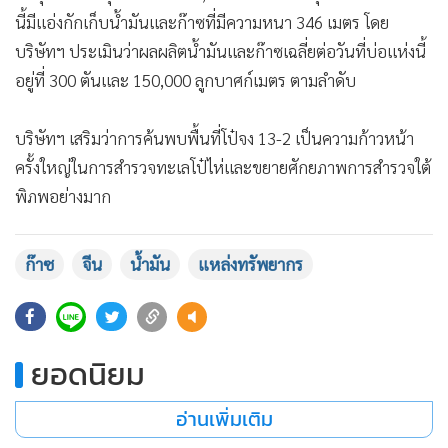
•
เกม
นี้มีแอ่งกักเก็บน้ำมันและก๊าซที่มีความหนา 346 เมตร โดย
•
วิทยาศาสตร์
บริษัทฯ ประเมินว่าผลผลิตน้ำมันและก๊าซเฉลี่ยต่อวันที่บ่อแห่งนี้
•
SMEs
อยู่ที่ 300 ตันและ 150,000 ลูกบาศก์เมตร ตามลำดับ
•
หุ้น
บริษัทฯ เสริมว่าการค้นพบพื้นที่โป๋จง 13-2 เป็นความก้าวหน้า
•
อินโดจีน
ครั้งใหญ่ในการสำรวจทะเลโป๋ไห่และขยายศักยภาพการสำรวจใต้
•
กองทุนรวม
พิภพอย่างมาก
•
Celeb Online
•
Factcheck
ก๊าซ
จีน
น้ำมัน
แหล่งทรัพยากร
•
ญี่ปุ่น
•
News1
•
Gotomanager
ยอดนิยม
อ่านเพิ่มเติม