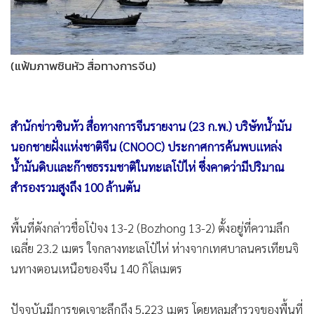
•
Good health & Well-being
•
Green Innovation & SD
•
Management & HR
(แฟ้มภาพซินหัว สื่อทางการจีน)
•
MGR Live
•
Infographic
•
การเมือง
สำนักข่าวซินหัว สื่อทางการจีนรายงาน (23 ก.พ.) บริษัทน้ำมัน
•
ท่องเที่ยว
นอกชายฝั่งแห่งชาติจีน (CNOOC) ประกาศการค้นพบแหล่ง
•
กีฬา
น้ำมันดิบและก๊าซธรรมชาติในทะเลโป๋ไห่ ซึ่งคาดว่ามีปริมาณ
•
ต่างประเทศ
สำรองรวมสูงถึง 100 ล้านตัน
•
Special Scoop
•
เศรษฐกิจ-ธุรกิจ
พื้นที่ดังกล่าวชื่อโป๋จง 13-2 (Bozhong 13-2) ตั้งอยู่ที่ความลึก
•
จีน
เฉลี่ย 23.2 เมตร ใจกลางทะเลโป๋ไห่ ห่างจากเทศบาลนครเทียนจิ
•
ชุมชน-คุณภาพชีวิต
นทางตอนเหนือของจีน 140 กิโลเมตร
•
อาชญากรรม
•
Motoring
ปัจจุบันมีการขุดเจาะลึกถึง 5,223 เมตร โดยหลุมสำรวจของพื้นที่