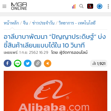
•
หน้าหลัก
หน้าหลัก
จีน
ข่าวประจำวัน
วิทยาการ - เทคโนโลยี
•
ทันเหตุการณ์
•
อาลีบาบาพัฒนา “ปัญญาประดิษฐ์” บ่ง
ภาคใต้
•
ภูมิภาค
ชี้สินค้าเลียนแบบได้ใน 10 วินาที
•
Online Section
เผยแพร่:
1 ก.ย. 2562 16:29
โดย: ผู้จัดการออนไลน์
•
บันเทิง
1,921
•
ผู้จัดการรายวัน
•
คอลัมนิสต์
•
ละคร
•
CbizReview
•
Cyber BIZ
•
ผู้จัดกวน