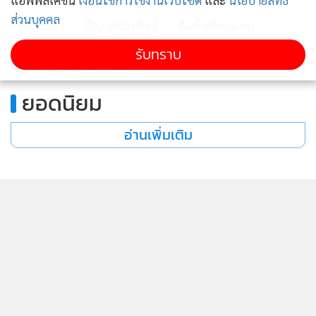
แอพพลิเคชั่น
เงื่อนไขการใช้งานเว็บไซต์
และ
นโยบายสิทธิ
ส่วนบุคคล
อาลีบาบา
ปัญญาประดิษฐ์
สินค้าเลียนแบบ
รับทราบ
1,921
ยอดนิยม
อ่านเพิ่มเติม
ข่าวในหมวดล่าสุด
จีนเปิดตัวเครื่องขุดเจาะผสมระเบิดหินเครื่องแรกของ
1
โลก เพิ่มประสิทธิภาพขุดอุโมงค์หินแข็ง 30%
2