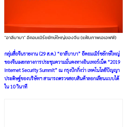
•
Good health & Well-being
•
Green Innovation & SD
•
Management & HR
•
MGR Live
•
Infographic
“อาลีบาบา” อีคอมเมิร์ชยักษ์ใหญ่ของจีน (แฟ้มภาพเอเอฟพี)
•
การเมือง
•
ท่องเที่ยว
กลุ่มสื่อจีนรายงาน (29 ส.ค.) “อาลีบาบา” อีคอมเมิร์ชยักษ์ใหญ่
•
กีฬา
ของจีนเผยกลางการประชุมความมั่นคงทางอินเทอร์เน็ต “2019
Internet Security Summit” ณ กรุงปักกิ่งว่า เทคโนโลยีปัญญา
•
ต่างประเทศ
ประดิษฐ์ของบริษัทฯ สามารถตรวจสอบสินค้าลอกเลียนแบบได้
•
Special Scoop
ใน 10 วินาที
•
เศรษฐกิจ-ธุรกิจ
•
จีน
•
ชุมชน-คุณภาพชีวิต
•
อาชญากรรม
•
Motoring