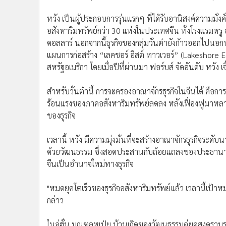
•
อินโดจีน
หวัง เป็นผู้ประกอบการรุ่นแรกๆ ที่ได้รับอานิสงค์ความมั่งค
•
กองทุนรวม
อสังหาริมทรัพย์กว่า 30 แห่งในประเทศจีน ทั้งโรงแรมหรู
•
Celeb Online
ดอลลาร์ นอกจากนี้ธุรกิจของกลุ่มวั่นต๋ายังก้าวออกไปนอก
•
Factcheck
แผนการก่อสร้าง “เลคชอร์ อีสต์ ทาวเวอร์” (Lakeshore 
•
ญี่ปุ่น
สหรัฐอเมริกา โดยเมื่อปีที่ผ่านมา ฟอร์บส์ จัดอันดับ หวัง 
•
News1
•
Gotomanager
สำหรับวั่นต๋านี้ การจะครองอาณาจักรธุรกิจในจีนได้ คือ
ร้อนแรงของภาคอสังหาริมทรัพย์ลดลง หลังเฟื่องฟูมาหล
ของธุรกิจ
เวลานี้ หวัง มีความมุ่งมั่นที่จะสร้างอาณาจักรธุรกิจระดั
ด้วยวัฒนธรรม ซึ่งสอดประสานกับถ้อยแถลงของประธานาธิบดี
จีนเป็นอำนาจใหม่ทางธุรกิจ
"หมดยุคโตเร็วของธุรกิจอสังหาริมทรัพย์แล้ว เวลานี้เป้
กล่าว
ในอู่ฮั่น มณฑลหูเป่ย บ้านเกิดของวัฒนธรรมฉู่ยุคสงครามระ