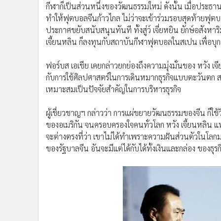
กีฬาก็เป็นส่วนหนึ่งของวัฒนธรรมใหม่ ดังนั้น เมื่อประธาน
ทำให้ฟุตบอลจีนก้าวไกล ไม่ว่าจะเข้าร่วมรอบสุดท้ายฟุตบ
ประกาศขยับสนับสนุนทันที ทั้งสู่ว์ เจี่ยหยิน ยักษ์อสังหาริ
เจี้ยนหลิน ก็ลงทุนกับสถาบันกีฬาฟุตบอลในสเปน เพื่อบุกเ
ฟอร์บส เอเชีย เคยกล่าวยกย่องถึงความมุ่งมั่นของ หวั
กับการใช้ศิลปศาสตร์ในการเดินหมากธุรกิจแบบตะวันตก สร
เหมาะสมเป็นปัจจัยสำคัญในการบริหารธุรกิจ
ผู้เชี่ยวชาญฯ กล่าวว่า การแผ่ขยายวัฒนธรรมของจีน ก็ใช้
ของอเมริกัน จนครอบครองใจคนทั่วโลก หวัง เจี้ยนหลิน แห่ง
จะต่างตรงที่ว่า เขาไม่ได้ทำเพราะความฝันส่วนตัวในโล
ของรัฐบาลจีน อันจะมีแต่ได้กับได้ทั้งเงินและกล่อง ของธ