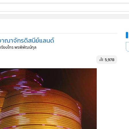
ี่ใช้
าณาจักรดิสนีย์แลนด์
ine
เกรียงไกร พรพิพัฒน์กุล
้นสูง
5,978