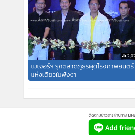
2,0
เมเจอร์ฯ รุกตลาดภูธรผุดโรงภาพยนตร์
แห่งเดียวในพังงา
ติดตามข่าวสารผ่านทาง LIN