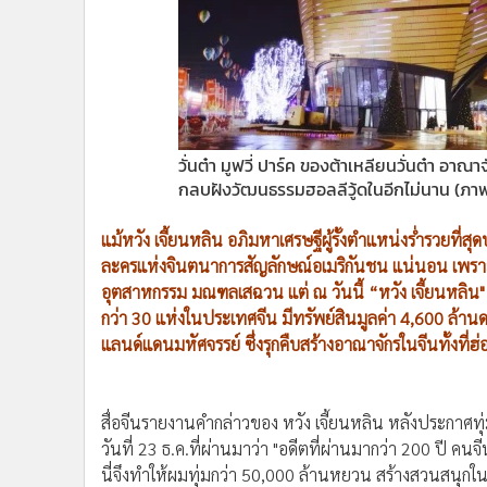
•
Management & HR
•
MGR Live
•
Infographic
•
การเมือง
•
ท่องเที่ยว
•
กีฬา
วั่นต๋า มูฟวี่ ปาร์ค ของต้าเหลียนวั่นต๋า อ
•
ต่างประเทศ
กลบฝังวัฒนธรรมฮอลลีวู้ดในอีกไม่นาน (ภ
•
Special Scoop
แม้หวัง เจี้ยนหลิน อภิมหาเศรษฐีผู้รั้งตำแหน่งร่ำรวยที่สุดบ
•
เศรษฐกิจ-ธุรกิจ
ละครแห่งจินตนาการสัญลักษณ์อเมริกันชน แน่นอน เพร
•
จีน
อุตสาหกรรม มณฑลเสฉวน แต่ ณ วันนี้ “หวัง เจี้ยนหลิน" ปร
•
ชุมชน-คุณภาพชีวิต
กว่า 30 แห่งในประเทศจีน มีทรัพย์สินมูลค่า 4,600 ล้
•
อาชญากรรม
แลนด์แดนมหัศจรรย์ ซึ่งรุกคืบสร้างอาณาจักรในจีนทั้งที่ฮ่อ
•
Motoring
•
เกม
•
วิทยาศาสตร์
สื่อจีนรายงานคำกล่าวของ หวัง เจี้ยนหลิน หลังประกาศทุ่มท
•
SMEs
วันที่ 23 ธ.ค.ที่ผ่านมาว่า "อดีตที่ผ่านมากว่า 200 ปี ค
นี่จึงทำให้ผมทุ่มกว่า 50,000 ล้านหยวน สร้างสวนสนุกในกว
•
หุ้น