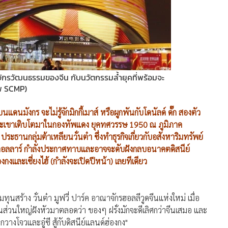
าณาจักรวัฒนธรรมของจีน กับนวัตกรรมล้ำยุคที่พร้อมจะ
าพ SCMP)
นแดนมังกร จะไม่รู้จักมิกกี้เมาส์ หรือผูกพันกับโดนัลด์ ดั๊ก สองตัว
าะเขาเติบโตมาในกองทัพแดง ยุคทศวรรษ 1950 ณ ภูมิภาค
ะธานกลุ่มต้าเหลียนวั่นต๋า ซึ่งทำธุรกิจเกี่ยวกับอสังหาริมทรัพย์
านดอลลาร์ กำลังประกาศทาบและอาจจะดับฝังกลบอนาคตดิสนีย์
งกงและเซี่ยงไฮ้ (กำลังจะเปิดปีหน้า) เลยทีเดียว
ุนสร้าง วั่นต๋า มูฟวี่ ปาร์ค อาณาจักรฮอลลีวูดจีนแห่งใหม่ เมื่อ
นจีนส่วนใหญ่ฝังหัวมาตลอดว่า ของๆ ฝรั่งมักจะดีเลิศกว่าจีนเสมอ และ
างโจวและอู๋ซี สู้กับดิสนีย์แลนด์ฮ่องกง"