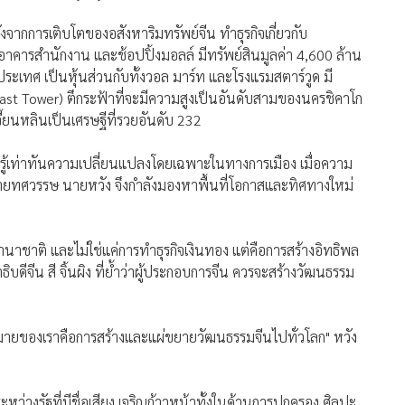
ั่งจากการเติบโตของอสังหาริมทรัพย์จีน ทำธุรกิจเกี่ยวกับ
 อาคารสำนักงาน และช้อปปิ้งมอลล์ มีทรัพย์สินมูลค่า 4,600 ล้าน
ประเทศ เป็นหุ้นส่วนกับทั้งวอล มาร์ท และโรงแรมสตาร์วูด มี
East Tower) ตึกระฟ้าที่จะมีความสูงเป็นอันดับสามของนครชิคาโก
เจี้ยนหลินเป็นเศรษฐีที่รวยอันดับ 232
การรู้เท่าทันความเปลี่ยนแปลงโดยเฉพาะในทางการเมือง เมื่อความ
ายทศวรรษ นายหวัง จึงกำลังมองหาพื้นที่โอกาสและทิศทางใหม่
บนานาชาติ และไม่ใช่แค่การทำธุรกิจเงินทอง แต่คือการสร้างอิทธิพล
จีน สี จิ้นผิง ที่ย้ำว่าผู้ประกอบการจีน ควรจะสร้างวัฒนธรรม
าหมายของเราคือการสร้างและแผ่ขยายวัฒนธรรมจีนไปทั่วโลก" หวัง
หว่างรัฐที่มีชื่อเสียง เจริญก้าวหน้าทั้งในด้านการปกครอง ศิลปะ