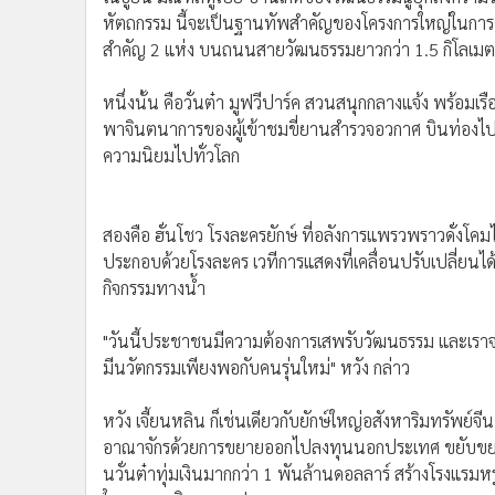
หัตถกรรม นี้จะเป็นฐานทัพสำคัญของโครงการใหญ่ในการ
สำคัญ 2 แห่ง บนถนนสายวัฒนธรรมยาวกว่า 1.5 กิโลเมตร
หนึ่งนั้น คือวั่นต๋า มูฟวีปาร์ค สวนสนุกกลางแจ้ง พร้อมเ
พาจินตนาการของผู้เข้าชมขี่ยานสำรวจอวกาศ บินท่องไปใ
ความนิยมไปทั่วโลก
สองคือ ฮั่นโชว โรงละครยักษ์ ที่อลังการแพรวพราวดั่งโคม
ประกอบด้วยโรงละคร เวทีการแสดงที่เคลื่อนปรับเปลี่ยนไ
กิจกรรมทางน้ำ
"วันนี้ประชาชนมีความต้องการเสพรับวัฒนธรรม และเราจ
มีนวัตกรรมเพียงพอกับคนรุ่นใหม่" หวัง กล่าว
หวัง เจี้ยนหลิน ก็เช่นเดียวกับยักษ์ใหญ่อสังหาริมทรัพย์จีน
อาณาจักรด้วยการขยายออกไปลงทุนนอกประเทศ ขยับขยาย
นวั่นต๋าทุ่มเงินมากกว่า 1 พันล้านดอลลาร์ สร้างโรงแรมหร