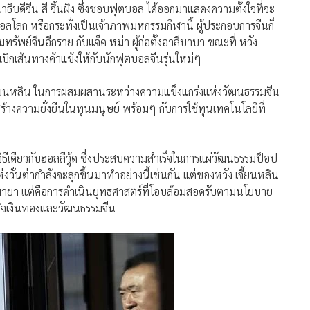
าธิบดีจีน สี จิ้นผิง ซึ่งชอบฟุตบอล ได้ออกมาแสดงความตั้งใจที่จะ
อลโลก หรือกระทั่งเป็นเจ้าภาพมหกรรมกีฬานี้ ผู้ประกอบการจีนก็
มทรัพย์จีนอีกราย กับแจ็ค หม่า ผู้ก่อตั้งอาลีบาบา ขณะที่ หวัง
บิกเส้นทางค้าแข้งให้กับนักฟุตบอลจีนรุ่นใหม่ๆ
ง เจียนหลิน ในการผสมผสานระหว่างความแข็งแกร่งแห่งวัฒนธรรมจีน
้างความยั่งยืนในทุนมนุษย์ พร้อมๆ กับการใช้ทุนเทคโนโลยีที่
วิธีเดียวกับฮอลลีวู้ด ซึ่งประสบความสำเร็จในการแผ่วัฒนธรรมป็อป
วั่นต๋ากำลังจะลุกขึ้นมาทำอย่างนี้เช่นกัน แต่ของหวัง เจี้ยนหลิน
กมายา แต่คือการดำเนินยุทธศาสตร์ที่โอบล้อมสอดรับตามนโยบาย
ุรกิจเงินทองและวัฒนธรรมจีน