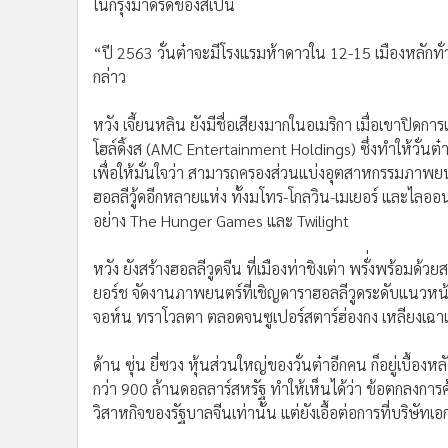
ในกรุงมาดริดของสเปน
“ปี 2563 วั่นต๋าจะมีโรงแรมห้าดาวใน 12-15 เมืองหลักท
กล่าว
หวัง เจี้ยนหลิน ยังมีชื่อเสียงมากในอเมริกา เมื่อเขาปิด
โฮล์ดิ้งส (AMC Entertainment Holdings) ซึ่งทำให้วั่นต๋
เพื่อให้มั่นใจว่า สามารถครองส่วนแบ่งอุตสาหกรรมภาพยน
ฮอลลีวู้ดอีกหลายแห่ง ทั้งมโทร-โกลวิน-เมเยอร์ และไลออ
อย่าง The Hunger Games และ Twilight
หวัง ยังสร้างฮอลลีวูดจีน ที่เมืองท่าชิงเต่า พรั่่งพร้อม
ยอร์ช จัดงานภาพยนตร์ที่เชิญดาราฮอลลีวูดระดับแนวหน้าพ
จอห์น ทราโวลตา ตลอดจนซูเปอร์สตาร์ฮ่องกง เหลียงเฉาเ
ด้าน ซุ่น ยี่ซวง หุ้นส่วนใหญ่ของวั่นต๋าอีกคน ก็อยู่เบื้อ
กว่า 900 ล้านดอลลาร์สหรัฐ ทำให้เห็นได้ว่า ข้อตกลงการค้า
วิสาหกิจของรัฐบาลจีนเท่านั้น แต่ยังเอื้อต่อการที่บริษัทเ