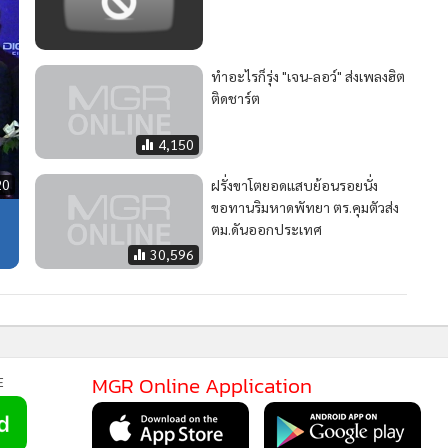
ทำอะไรก็รุ่ง "เจน-ลอว์" ส่งเพลงฮิต
ติดชาร์ต
4,150
20
ฝรั่งขาโตยอดแสบย้อนรอยนั่ง
ขอทานริมหาดพัทยา ตร.คุมตัวส่ง
ตม.ดันออกประเทศ
30,596
MGR Online Application
E