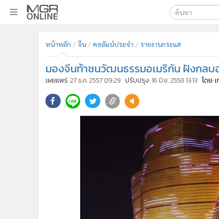
เลือกเครื่องมือท
•
หน้าหลัก
หน้าหลัก
จีน
คอลัมน์ประจำ
รายงานกระแส
ค้นหา
•
ทันเหตุการณ์
Google
•
ภาคใต้
มองจีนท้าชนวัฒนธรรมอเมริกัน ฝังกลบอ
•
ภูมิภาค
MGR Onl
เผยแพร่:
27 ธ.ค. 2557 09:29
ปรับปรุง:
16 มิ.ย. 2558 13:13
โดย: 
•
Online Section
ค้นหาขั
•
บันเทิง
•
ผู้จัดการรายวัน
•
คอลัมนิสต์
•
ละคร
•
CbizReview
•
Cyber BIZ
•
ผู้จัดกวน
•
Good health & Well-being
•
Green Innovation & SD