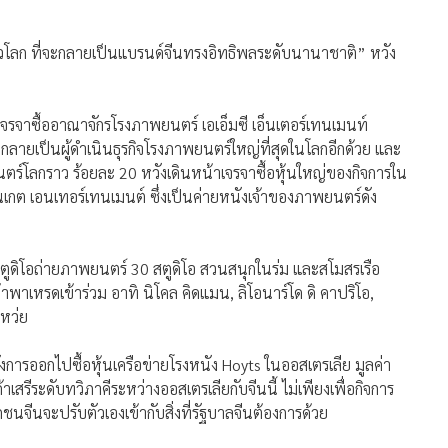
ั่วโลก ที่จะกลายเป็นแบรนด์จีนทรงอิทธิพลระดับนานาชาติ” หวัง
การเจรจาซื้ออาณาจักรโรงภาพยนตร์ เอเอ็มซี เอ็นเตอร์เทนเมนท์
ากลายเป็นผู้ดำเนินธุรกิจโรงภาพยนตร์ใหญ่ที่สุดในโลกอีกด้วย และ
ตร์โลกราว ร้อยละ 20 หวังเดินหน้าเจรจาซื้อหุ้นใหญ่ของกิจการใน
นเกต เอนเทอร์เทนเมนต์ ซึ่งเป็นค่ายหนังเจ้าของภาพยนตร์ดัง
ด้วยสตูดิโอถ่ายภาพยนตร์ 30 สตูดิโอ สวนสนุกในร่ม และสโมสรเรือ
าเหรดเข้าร่วม อาทิ นิโคล คิดแมน, ลิโอนาร์โด ดิ คาปริโอ,
หว่ย
งหลังการออกไปซื้อหุ้นเครือข่ายโรงหนัง Hoyts ในออสเตรเลีย มูลค่า
เสรีระดับทวิภาคีระหว่างออสเตรเลียกับจีนนี้ ไม่เพียงเพื่อกิจการ
อกชนจีนจะปรับตัวเองเข้ากับสิ่งที่รัฐบาลจีนต้องการด้วย