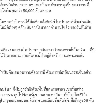
ต่อกรกับอำนาจละมุนของตะวันตก ด้วยการผุดขึ้นของสถานที่
 ใช้เงินทุนกว่า 50,000 ล้านหยวน
รือใบทองคำอันชวนให้นึกเทียบถึงซิดนีย์ โอเปราเฮาส์ที่จะประเดิม
นมิติต่างๆ คล้ายบันดาลใจมาจากตำนานไซอิ๋ว ของจีนที่ได้รับ
ไฟสีแดง เฉกเช่นไฟปรารถนาอันแรงกล้าของชาวฮั่นในอดีต ... ที่นี่
ด้ มีโรงกายกรรม กระทั่งสระน้ำใหญ่สำหรับการแสดงและเล่น
ำเป็นต้องสนองความต้องการนี้ ด้วยการผลิตวัฒนธรรมจีนอย่าง
คนอื่นๆ ซึ่งไม่ถูกจำกัดด้วยพื้นที่และกาลเวลา เขาเริ่มสร้าง
การลงทุนไปยังสหรัฐฯ และประเทศอื่นๆ ทั่วโลก โดยปีก่อ
ูในกรุงลอนดอนของอังกฤษ และเดือนที่แล้วก็เพิ่งซื้อตึกสูง 28 ชั้น