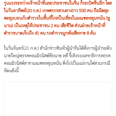
•
Good health & Well-being
รุนแรงระหว่างเจ้าหน้าที่และประชาชนในจีน ก็ระเบิดขึ้นอีก โดย
•
Green Innovation & SD
ในวันอาทิตย์(20 ก.ค.) เกษตรกรสวนยางราว 500 คน ถือมีดลุย
•
Management & HR
ตะลุมบอนกับตำรวจในพื้นที่ไกลปืนเที่ยงในมณฑลหยุนหนัน (ยู
•
MGR Live
นาน) เป็นเหตุให้ประชาชน 2 คน เสียชีวิต ส่วนฝ่ายเจ้าหน้าที่
•
Infographic
ตำรวจบาดเจ็บถึง 41 คน รถตำรวจถูกพังเสียหาย 8 คัน
•
การเมือง
ในวันจันทร์(21 ก.ค.) สำนักข่าวซินหัวผู้นำจีนได้สั่งการผู้นำระดับ
•
ท่องเที่ยว
นายใหญ่พรรคคอมมิวนิสต์คือนาย หลี่ จี้เหิงรองเลขาธิการพรรค
•
กีฬา
คอมมิวนิสต์สาขามณฑลหยุนหนัน ดิ่งไปเป็นแม่งานไต่สวนกรณี
•
ต่างประเทศ
ขัดแย้งนี้
•
Special Scoop
•
เศรษฐกิจ-ธุรกิจ
•
จีน
•
ชุมชน-คุณภาพชีวิต
•
อาชญากรรม
•
Motoring