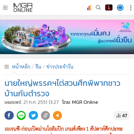
•
หน้าหลัก
•
ทันเหตุการณ์
•
ภาคใต้
•
ภูมิภาค
•
Online Section
หน้าหลัก
จีน
ข่าวประจำวัน
•
บันเทิง
•
ผู้จัดการรายวัน
นายใหญ่พรรคฯไต่สวนศึกพิพาทชาว
•
คอลัมนิสต์
บ้านกับตำรวจ
•
ละคร
เผยแพร่:
21 ก.ค. 2551 13:27
โดย: MGR Online
•
CbizReview
47
•
Cyber BIZ
•
ผู้จัดกวน
เอเจนซี-ก่อนเปิดม่านโอลิมปิก เกมส์เพียง 1 สัปดาห์ศึกปะทะ