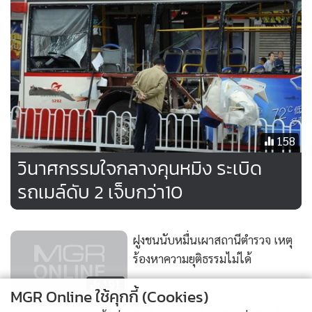
เจ้อเจียง ประท้วงและก่อจลาจลโจมตีสถานที่ตำรวจเป็นเวลา 3
วัน และในสัปดาห์ที่ผ่านมา ก็เกิดเหตุประชาชนมากกว่า 100 คน
ในฮุ่ยโจว ตะลุมบอนตำรวจในข้อพิพาทการเสียชีวิตของสิงห์มอ
เตอร์ไซด์.
158
วินาศกรรมใจกลางคุนหมิง ระเบิด
รถเมล์ดับ 2 เจ็บกว่า10
ฝูงชนนับหมื่นเผาสถานีตำรวจ เหตุ
ร้องหาความยุติธรรมไม่ได้
191
MGR Online ใช้คุกกี้ (Cookies)