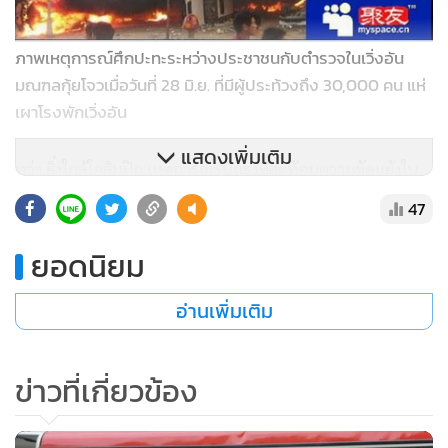
ภาพเหตุการณ์ศึกปะทะระหว่างประชาชนกับตำรวจในเวิ่งอัน
มณฑลกุ้ยโจวเมื่อวันที่ 28 มิ.ย. ที่มีผู้ประท้วงถึง 30,000 คน แห่
เผาโรงพักเวิ่งอัน
แสดงเพิ่มเติม
ทว่า ยิ่งใกล้โอลิมปิก เหตุการณ์รุนแรงที่สะท้อนความขัดแย้งใน
สังคม กลับยิ่งระเบิดแดงโร่ออกมา อาทิ ในเดือนมิถุนายน เกิด
47
จลาจลใหญ่ที่มีประชาชนมากกว่า 30,000 คน แห่โจมตีที่ทำการ
ยอดนิยม
หน่วยพิทักษ์สันติราษร์เวิ่งอัน ในแคว้นปกครองตัวเองชนชาติ
ส่วนน้อยอี๋และม้งของมณฑลกุ้ยโจว สื่อส่วนใหญ่รายงานสาเหตุ
อ่านเพิ่มเติม
ศึกรุนแรงมาจากตำรวจพยายามปกปิดคดีข่มขืนและฆาตกรรม
เด็กนักเรียนหญิง เนื่องจากฆาตกรอาจเป็นลูกหลานของเจ้า
หน้าที่ระดับสูงในท้องถิ่นนั้น
ข่าวที่เกี่ยวข้อง
ในต้นเดือนที่ผ่านมา ก็มีรายงานกรณีแรงงานอพยพในมณฑล