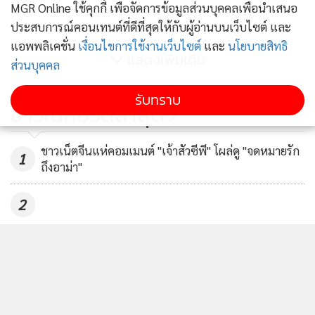
จีนฮึ่ม! ออกกฎใหม่ห้ามนักร้องนัก
MGR Online ใช้คุกกี้ เพื่อจัดการข้อมูลส่วนบุคคลเพื่อนำเสนอ
แสดงที่บังอาจ “คุกคามอธิปไตย”
ประสบการณ์คอนเทนต์ที่ดีที่สุดให้กับผู้อ่านบนเว็บไซต์ และ
แอพพลิเคชั่น
เงื่อนไขการใช้งานเว็บไซต์
และ
นโยบายสิทธิ
59
แสดงเพิ่มเติม
ส่วนบุคคล
คนงานแห่พังโรงพักเจ้อเจียง 3 วัน
รับทราบ
ข่าวในหมวดล่าสุด
90
ชาวเน็ตจีนแห่คอมเมนต์ "เจ้าสัวซีพี" โผล่ดู "จดหมายรัก
1
ถึงอาม่า"
2
สื่อจีนเกาะติดเหตุกราดยิงในโรงเรียน เผย “ไทยมีอัตรา
3
ครอบครองปืนสูงสุดในเอเชียฯ” “อนุทิน” โว “นี่คือ
เหตุผลที่รบ.ไม่ต่ออายุใบอนุญาตปืน”
ก่อน “สี จิ้นผิง” เยือนสหรัฐฯ มะกัน-จีนสาดมาตรการ